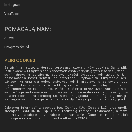
Instagram
YouTube
POMAGAJĄ NAM:
Siteor
Programiści.pl
PLIKI COOKIES:
Serwis internetowy, z którego korzystasz, używa plików cookies. Są to pliki
instalowane w urządzeniach końcowych osób korzystających z serwisu, w celu
administrowania serwisem, poprawy jakości świadczonych usług w tym
dostosowania treści serwisu do preferencji użytkownika, utrzymania sesji
użytkownika oraz dla celów statystycznych i targetowania behawioralnego
reklamy (dostosowania treści reklamy do Twoich indywidualnych potrzeb).
Informujemy, że istnieje możliwość określenia przez użytkownika serwisu
warunków przechowywania lub uzyskiwania dostępu do informacji zawartych w
plikach cookies za pomocą ustawień przeglądarki lub konfiguracji usługi.
Szczegółowe informacje na ten temat dostępne są u producenta przeglądarki.
Odbiorcą informacji z cookies jest Gemius S.A., Google LLC, oraz spółki
zlecające GSM ONLINE Sp. z o.o. realizację kampanii reklamowej, a także
podmioty badające i zliczające tę kampanię. Dane te mogą zostać
udostępnione na rzecz partnerów handlowych
GSM ONLINE Sp. z o.o.