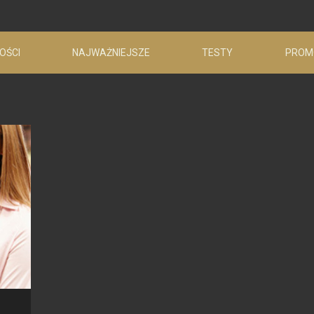
OŚCI
NAJWAŻNIEJSZE
TESTY
PROM