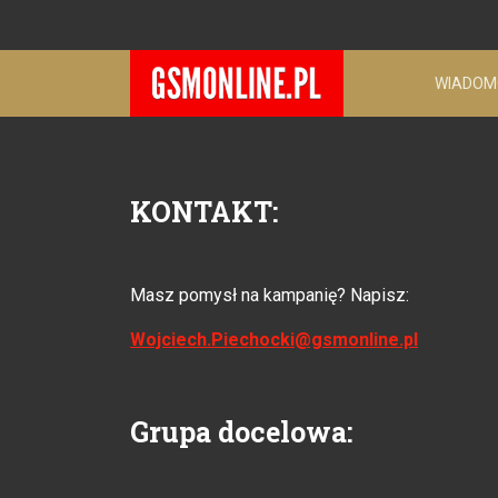
WIADOM
KONTAKT:
Masz pomysł na kampanię? Napisz:
W
ojciech.Piechocki@gsmonline.pl
Grupa docelowa: