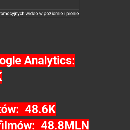
romocyjnych wideo w poziomie i pionie
ogle Analytics:
K
tów: 48.6K
 filmów: 48.8MLN