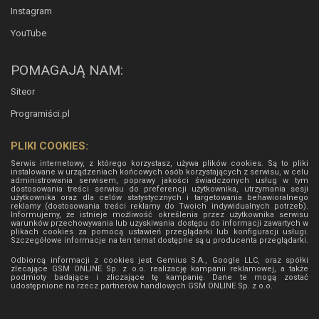
Instagram
YouTube
POMAGAJĄ NAM:
Siteor
Programiści.pl
PLIKI COOKIES:
Serwis internetowy, z którego korzystasz, używa plików cookies. Są to pliki
instalowane w urządzeniach końcowych osób korzystających z serwisu, w celu
administrowania serwisem, poprawy jakości świadczonych usług w tym
dostosowania treści serwisu do preferencji użytkownika, utrzymania sesji
użytkownika oraz dla celów statystycznych i targetowania behawioralnego
reklamy (dostosowania treści reklamy do Twoich indywidualnych potrzeb).
Informujemy, że istnieje możliwość określenia przez użytkownika serwisu
warunków przechowywania lub uzyskiwania dostępu do informacji zawartych w
plikach cookies za pomocą ustawień przeglądarki lub konfiguracji usługi.
Szczegółowe informacje na ten temat dostępne są u producenta przeglądarki.
Odbiorcą informacji z cookies jest Gemius S.A., Google LLC, oraz spółki
zlecające GSM ONLINE Sp. z o.o. realizację kampanii reklamowej, a także
podmioty badające i zliczające tę kampanię. Dane te mogą zostać
udostępnione na rzecz partnerów handlowych
GSM ONLINE Sp. z o.o.