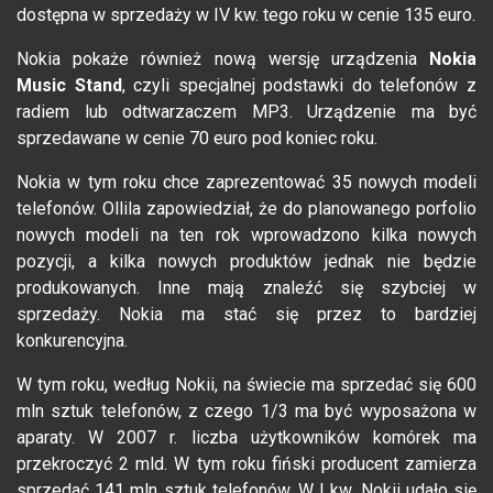
dostępna w sprzedaży w IV kw. tego roku w cenie 135 euro.
Nokia pokaże również nową wersję urządzenia
Nokia
Music Stand
, czyli specjalnej podstawki do telefonów z
radiem lub odtwarzaczem MP3. Urządzenie ma być
sprzedawane w cenie 70 euro pod koniec roku.
Nokia w tym roku chce zaprezentować 35 nowych modeli
telefonów. Ollila zapowiedział, że do planowanego porfolio
nowych modeli na ten rok wprowadzono kilka nowych
pozycji, a kilka nowych produktów jednak nie będzie
produkowanych. Inne mają znaleźć się szybciej w
sprzedaży. Nokia ma stać się przez to bardziej
konkurencyjna.
W tym roku, według Nokii, na świecie ma sprzedać się 600
mln sztuk telefonów, z czego 1/3 ma być wyposażona w
aparaty. W 2007 r. liczba użytkowników komórek ma
przekroczyć 2 mld. W tym roku fiński producent zamierza
sprzedać 141 mln sztuk telefonów. W I kw. Nokii udało się