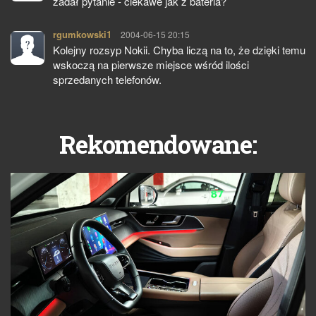
zadał pytanie - ciekawe jak z bateria?
rgumkowski1
pisze:
2004-06-15 20:15
Kolejny rozsyp Nokii. Chyba liczą na to, że dzięki temu
wskoczą na pierwsze miejsce wśród ilości
sprzedanych telefonów.
Rekomendowane: