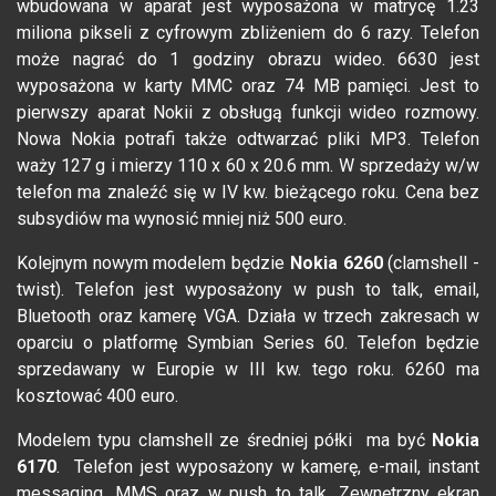
wbudowana w aparat jest wyposażona w matrycę 1.23
miliona pikseli z cyfrowym zbliżeniem do 6 razy. Telefon
może nagrać do 1 godziny obrazu wideo. 6630 jest
wyposażona w karty MMC oraz 74 MB pamięci. Jest to
pierwszy aparat Nokii z obsługą funkcji wideo rozmowy.
Nowa Nokia potrafi także odtwarzać pliki MP3. Telefon
waży 127 g i mierzy 110 x 60 x 20.6 mm. W sprzedaży w/w
telefon ma znaleźć się w IV kw. bieżącego roku. Cena bez
subsydiów ma wynosić mniej niż 500 euro.
Kolejnym nowym modelem będzie
Nokia 6260
(clamshell -
twist). Telefon jest wyposażony w push to talk, email,
Bluetooth oraz kamerę VGA. Działa w trzech zakresach w
oparciu o platformę Symbian Series 60. Telefon będzie
sprzedawany w Europie w III kw. tego roku. 6260 ma
kosztować 400 euro.
Modelem typu clamshell ze średniej półki ma być
Nokia
6170
. Telefon jest wyposażony w kamerę, e-mail, instant
messaging, MMS oraz w push to talk. Zewnętrzny ekran