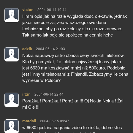
vision
pisze:
2004-06-14 19:44
Hmm opis jak na razie wyglada dosc ciekawie, jednak
jakos sie boje zajrzec w szczegolowe dane
techniczne, aby po raz kolejny sie nie rozczarowac.
Tak samo jak boje sie spojrzec na cennik hehe
adzik
pisze:
2004-06-14 21:03
Nokia naprawdę ostro obniża ceny swoich telefonów.
Kto by pomyślał, że telefon najwyższej klasy jakim
jest 6630 ma kosztować mniej niż 500euro. Podobnie
jest i innymi telefonami z Finlandii. Zobaczymy ile cena
wyniesie w Polsce?
irzin
pisze:
2004-06-14 22:44
Porażka ! Porażka ! Porażka !!! Oj Nokia Nokia ! Żal
mi Cie !!!
mardall
pisze:
2004-06-15 09:47
w 6630 godzina nagrania video to nieźle, dobre ktos