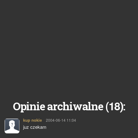
18
Opinie archiwalne (
):
kup nokie
pisze:
2004-06-14 11:04
juz czekam