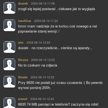
dusiek
pisze:
2004-06-14 11:08
mogli się lepiej postarać , ciekawe jak to wygląda
nautilius
pisze:
2004-06-14 11:24
hmm mam nadzieje że w końcu coś nowego a nei
poprawianie starej wersji :/
wlo
pisze:
2004-06-14 12:00
dusiek - no rzeczywiście... cienkie są aparaty...
Struna
pisze:
2004-06-14 12:25
No to czekam na zdjecia
Shade
pisze:
2004-06-14 12:33
Przy 6630 nie podali juz czasu czuwania :( Bo pewnie
wynosi ponizej 200h.
eranet
pisze:
2004-06-14 12:43
6630 74 MB pamięci w telefonie? zaczyna się robić