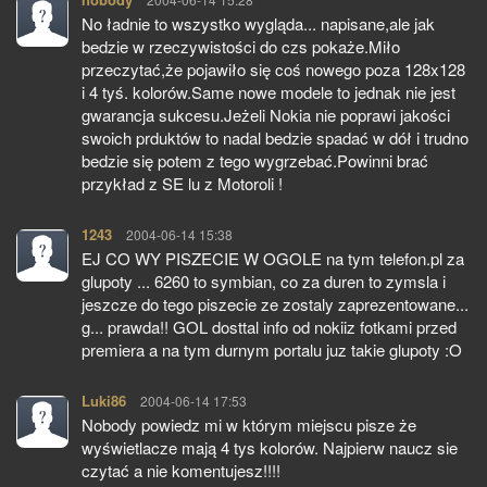
No ładnie to wszystko wygląda... napisane,ale jak
bedzie w rzeczywistości do czs pokaże.Miło
przeczytać,że pojawiło się coś nowego poza 128x128
i 4 tyś. kolorów.Same nowe modele to jednak nie jest
gwarancja sukcesu.Jeżeli Nokia nie poprawi jakości
swoich prduktów to nadal bedzie spadać w dół i trudno
bedzie się potem z tego wygrzebać.Powinni brać
przykład z SE lu z Motoroli !
1243
pisze:
2004-06-14 15:38
EJ CO WY PISZECIE W OGOLE na tym telefon.pl za
glupoty ... 6260 to symbian, co za duren to zymsla i
jeszcze do tego piszecie ze zostaly zaprezentowane...
g... prawda!! GOL dosttal info od nokiiz fotkami przed
premiera a na tym durnym portalu juz takie glupoty :O
Luki86
pisze:
2004-06-14 17:53
Nobody powiedz mi w którym miejscu pisze że
wyświetlacze mają 4 tys kolorów. Najpierw naucz sie
czytać a nie komentujesz!!!!