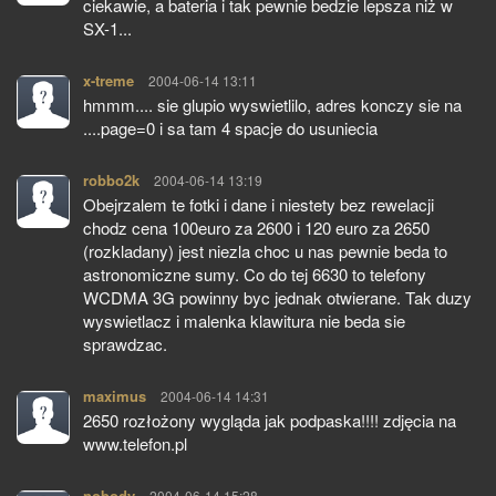
ciekawie, a bateria i tak pewnie bedzie lepsza niż w
SX-1...
x-treme
pisze:
2004-06-14 13:11
hmmm.... sie glupio wyswietlilo, adres konczy sie na
....page=0 i sa tam 4 spacje do usuniecia
robbo2k
pisze:
2004-06-14 13:19
Obejrzalem te fotki i dane i niestety bez rewelacji
chodz cena 100euro za 2600 i 120 euro za 2650
(rozkladany) jest niezla choc u nas pewnie beda to
astronomiczne sumy. Co do tej 6630 to telefony
WCDMA 3G powinny byc jednak otwierane. Tak duzy
wyswietlacz i malenka klawitura nie beda sie
sprawdzac.
maximus
pisze:
2004-06-14 14:31
2650 rozłożony wygląda jak podpaska!!!! zdjęcia na
www.telefon.pl
nobody
pisze:
2004-06-14 15:28