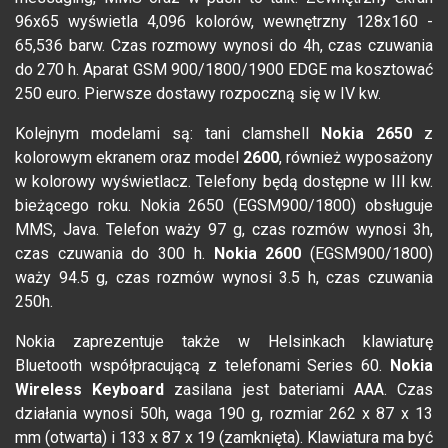
96x65 wyświetla 4,096 kolorów, wewnętrzny 128x160 -
65,536 barw. Czas rozmowy wynosi do 4h, czas czuwania
do 270 h. Aparat GSM 900/1800/1900 EDGE ma kosztować
250 euro. Pierwsze dostawy rozpoczną się w IV kw.
Kolejnym modelami są: tani clamshell
Nokia 2650
z
kolorowym ekranem oraz model
2600
, również wyposażony
w kolorowy wyświetlacz. Telefony będą dostępne w III kw.
bieżącego roku. Nokia 2650 (EGSM900/1800) obsługuje
MMS, Java. Telefon waży 97 g, czas rozmów wynosi 3h,
czas czuwania do 300 h.
Nokia 2600
(EGSM900/1800)
waży 94.5 g, czas rozmów wynosi 3.5 h, czas czuwania
250h.
Nokia zaprezentuje także w Helsinkach klawiaturę
Bluetooth współpracującą z telefonami Series 60.
Nokia
Wireless Keyboard
zasilana jest bateriami AAA. Czas
działania wynosi 50h, waga 190 g, rozmiar 262 x 87 x 13
mm (otwarta) i 133 x 87 x 19 (zamknięta). Klawiatura ma być