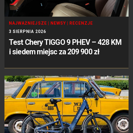
NAJWAŻNIEJSZE
|
NEWSY
|
RECENZJE
3 SIERPNIA 2026
Test Chery TIGGO 9 PHEV – 428 KM
i siedem miejsc za 209 900 zł