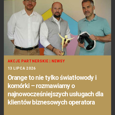
AKCJE PARTNERSKIE
|
NEWSY
13 LIPCA 2026
Orange to nie tylko światłowody i
komórki – rozmawiamy o
najnowocześniejszych usługach dla
klientów biznesowych operatora