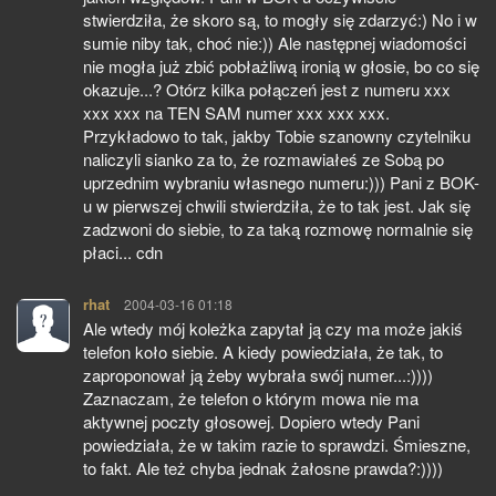
stwierdziła, że skoro są, to mogły się zdarzyć:) No i w
sumie niby tak, choć nie:)) Ale następnej wiadomości
nie mogła już zbić pobłażliwą ironią w głosie, bo co się
okazuje...? Otórz kilka połączeń jest z numeru xxx
xxx xxx na TEN SAM numer xxx xxx xxx.
Przykładowo to tak, jakby Tobie szanowny czytelniku
naliczyli sianko za to, że rozmawiałeś ze Sobą po
uprzednim wybraniu własnego numeru:))) Pani z BOK-
u w pierwszej chwili stwierdziła, że to tak jest. Jak się
zadzwoni do siebie, to za taką rozmowę normalnie się
płaci... cdn
rhat
pisze:
2004-03-16 01:18
Ale wtedy mój koleżka zapytał ją czy ma może jakiś
telefon koło siebie. A kiedy powiedziała, że tak, to
zaproponował ją żeby wybrała swój numer...:))))
Zaznaczam, że telefon o którym mowa nie ma
aktywnej poczty głosowej. Dopiero wtedy Pani
powiedziała, że w takim razie to sprawdzi. Śmieszne,
to fakt. Ale też chyba jednak żałosne prawda?:))))