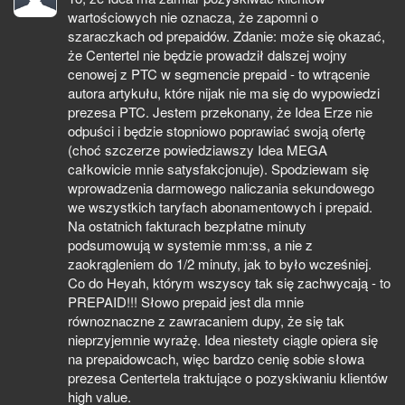
wartościowych nie oznacza, że zapomni o
szaraczkach od prepaidów. Zdanie: może się okazać,
że Centertel nie będzie prowadził dalszej wojny
cenowej z PTC w segmencie prepaid - to wtrącenie
autora artykułu, które nijak nie ma się do wypowiedzi
prezesa PTC. Jestem przekonany, że Idea Erze nie
odpuści i będzie stopniowo poprawiać swoją ofertę
(choć szczerze powiedziawszy Idea MEGA
całkowicie mnie satysfakcjonuje). Spodziewam się
wprowadzenia darmowego naliczania sekundowego
we wszystkich taryfach abonamentowych i prepaid.
Na ostatnich fakturach bezpłatne minuty
podsumowują w systemie mm:ss, a nie z
zaokrągleniem do 1/2 minuty, jak to było wcześniej.
Co do Heyah, którym wszyscy tak się zachwycają - to
PREPAID!!! Słowo prepaid jest dla mnie
równoznaczne z zawracaniem dupy, że się tak
nieprzyjemnie wyrażę. Idea niestety ciągle opiera się
na prepaidowcach, więc bardzo cenię sobie słowa
prezesa Centertela traktujące o pozyskiwaniu klientów
high value.