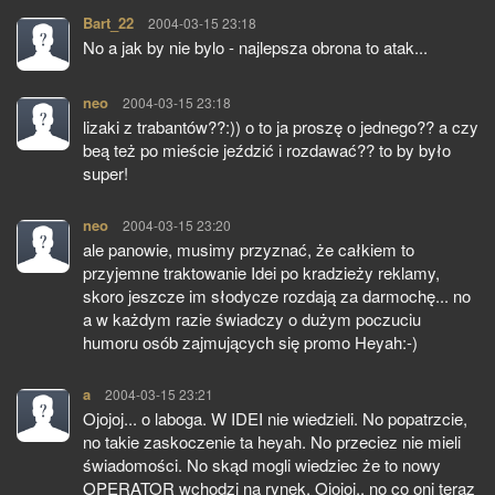
Bart_22
pisze:
2004-03-15 23:18
No a jak by nie bylo - najlepsza obrona to atak...
neo
pisze:
2004-03-15 23:18
lizaki z trabantów??:)) o to ja proszę o jednego?? a czy
beą też po mieście jeździć i rozdawać?? to by było
super!
neo
pisze:
2004-03-15 23:20
ale panowie, musimy przyznać, że całkiem to
przyjemne traktowanie Idei po kradzieży reklamy,
skoro jeszcze im słodycze rozdają za darmochę... no
a w każdym razie świadczy o dużym poczuciu
humoru osób zajmujących się promo Heyah:-)
a
pisze:
2004-03-15 23:21
Ojojoj... o laboga. W IDEI nie wiedzieli. No popatrzcie,
no takie zaskoczenie ta heyah. No przeciez nie mieli
świadomości. No skąd mogli wiedziec że to nowy
OPERATOR wchodzi na rynek. Ojojoj.. no co oni teraz