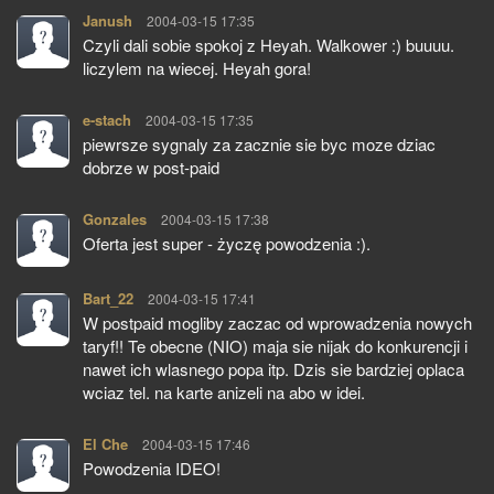
Janush
pisze:
2004-03-15 17:35
Czyli dali sobie spokoj z Heyah. Walkower :) buuuu.
liczylem na wiecej. Heyah gora!
e-stach
pisze:
2004-03-15 17:35
piewrsze sygnaly za zacznie sie byc moze dziac
dobrze w post-paid
Gonzales
pisze:
2004-03-15 17:38
Oferta jest super - życzę powodzenia :).
Bart_22
pisze:
2004-03-15 17:41
W postpaid mogliby zaczac od wprowadzenia nowych
taryf!! Te obecne (NIO) maja sie nijak do konkurencji i
nawet ich wlasnego popa itp. Dzis sie bardziej oplaca
wciaz tel. na karte anizeli na abo w idei.
El Che
pisze:
2004-03-15 17:46
Powodzenia IDEO!