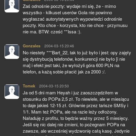
Zaś odnośnie poczty: wydaje mi się, że - mimo
wszystko - kilkuset userów Gola nie powinno
wygłaszać autorytatywnych wypowiedzi odnośnie
poczty. Kto chce - korzysta, kto nie chce - przymusu
nie ma. BTW: cześć **Issa :).
Gonzales
pisze:
2004-03-15 20:46
No niestety ***Bart_22, tak to już było i jest: opy zajęły
się dystrybucją telefonów, konkurencji nie było [i nie
ma] i efekt jest taki, że wyłożyli góra 600 PLN na
telefon, a każą sobie płacić jak za 2000 :/.
Tomek
pisze:
2004-03-15 20:50
Ja od 5 dni mam Heyah i juz zaoszczędziłem w
stosunku do POPa 2,5 zł. To niewiele, ale w miesiącu
to daje jakieś 12-15 zł. Głównie przez tańsze SMSy i
1/1. Mam też POPa, ale na razie leży odłożony.
Naładuję z profitu, to będzie ważny przez 5 miesięcy.
Jeśli się nic dalej nie zmieni, to pożegnam POPa na
zawsze, ale wcześniej wydzwonię całą kasę. Jedynie