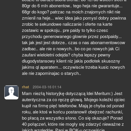
80gr do 6 mln abonentow.. tego heja nie gwarantuje...
68gr do kogo? patrzac na moich znajomych nikt nie
zmienil na heje... wiec idea jako pomysl dobry powinna
zrobic te sekundowe naliczanie i oferte na karte
zostawic w spokoju.. pre paidy to tylko czesc
przychodu generowanego glownie przez postpaidy...
tak jak jest jest dobrze.. czas o nas abonamentowcow
zadbac.. ale nie o nowych.. bo co po nowych jak Ci
zaufani wieloletni odejda? chyba lepszy pewny
dlugodystansowy klient niz jakis podlotek skusozny
jakims ql aparatem... oczywiscie trzeba kusic nowych
ale nie zapominajac o starych..
rhat
pisze:
2004-03-16 01:14
Mam niezłą historyjkę dotyczącą Idei Meritum:) Jest
autentyczna za co ręczę głową. Mojego koleżki ojciec
kupił na firmę pięć telefonów. Mają je chyba od ponad
roku, ale ktoś w końcu postanowił obejrzeć rachunki,
bo płacą za wszystko słono. Co się okazuje? Ponad
40 połączeń, które nie mogły się zdarzyć nieważne z
jakich względów. Pani w BOK-u oczywiście