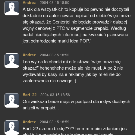
Andrez
pisze:
2004-03-15 18:50
A tak dla wszystkich to kopiuje bo pewno nie doczytali
dokładnie co autor newsa napisał od siebie"więc może
się okazać, że Centertel nie będzie prowadził dalszej
wojny cenowej z PTC w segmencie prepaid. Według
nadal nieoficjalnych informacji na kwiecień planowane
jest odmłodzenie marki Idea POP."
Andrez
pisze:
2004-03-15 18:52
I co wy na to chodzi mi o te słowa "więc może się
okazać" hehehehehe może ale nie musi. A po 2 nie
wydawali by kasy na e reklamy jak by mieli nie do
zaoferowania nic nowego :)
Bart_22
pisze:
2004-03-15 18:56
Oni wieksza biede maja w postpaid dla indywidualnych
anizeli w prepaid...
Andrez
pisze:
2004-03-15 18:59
Bart_22 czemu biedę???? hmmm moim zdaniem jes
okki tylko przydało by się darmowe naliczanie