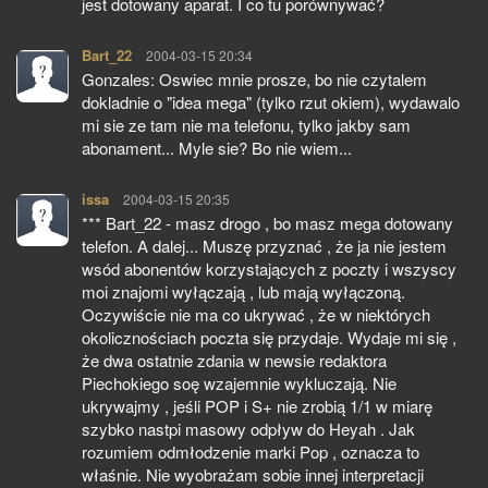
jest dotowany aparat. I co tu porównywać?
Bart_22
pisze:
2004-03-15 20:34
Gonzales: Oswiec mnie prosze, bo nie czytalem
dokladnie o "idea mega" (tylko rzut okiem), wydawalo
mi sie ze tam nie ma telefonu, tylko jakby sam
abonament... Myle sie? Bo nie wiem...
issa
pisze:
2004-03-15 20:35
*** Bart_22 - masz drogo , bo masz mega dotowany
telefon. A dalej... Muszę przyznać , że ja nie jestem
wsód abonentów korzystających z poczty i wszyscy
moi znajomi wyłączają , lub mają wyłączoną.
Oczywiście nie ma co ukrywać , że w niektórych
okolicznościach poczta się przydaje. Wydaje mi się ,
że dwa ostatnie zdania w newsie redaktora
Piechokiego soę wzajemnie wykluczają. Nie
ukrywajmy , jeśli POP i S+ nie zrobią 1/1 w miarę
szybko nastpi masowy odpływ do Heyah . Jak
rozumiem odmłodzenie marki Pop , oznacza to
właśnie. Nie wyobrażam sobie innej interpretacji