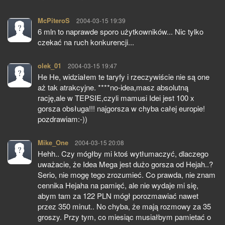
McPiteroS
pisze:
2004-03-15 19:39
6 mln to naprawde sporo użytkowników... Nic tylko
czekać na ruch konkurencji...
olek_01
pisze:
2004-03-15 19:47
He He, widziałem te taryfy i rzeczywiście nie są one
aż tak atrakcyjne. ****no-idea,masz absolutną
rację,ale w TEPSIE,czyli mamusi Idei jest 100 x
gorsza obsługa!!! najgorsza w chyba całej europie!
pozdrawiam:-))
Mike_One
pisze:
2004-03-15 20:08
Hehh.. Czy mógłby mi ktoś wytłumaczyć, dlaczego
uważacie, że Idea Mega jest dużo gorsza od Hejah..?
Serio, nie mogę tego zrozumieć. Co prawda, nie znam
cennika Hejaha na pamięć, ale nie wydaje mi się,
abym tam za 122 PLN mógł porozmawiać nawet
przez 350 minut.. No chyba, że mają rozmowy za 35
groszy. Przy tym, co miesiąc musiałbym pamietać o