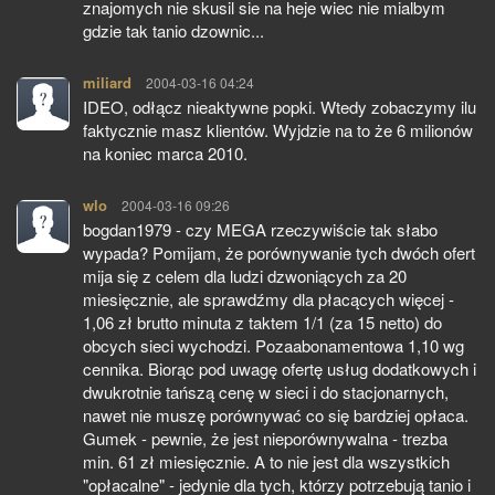
znajomych nie skusil sie na heje wiec nie mialbym
gdzie tak tanio dzownic...
miliard
pisze:
2004-03-16 04:24
IDEO, odłącz nieaktywne popki. Wtedy zobaczymy ilu
faktycznie masz klientów. Wyjdzie na to że 6 milionów
na koniec marca 2010.
wlo
pisze:
2004-03-16 09:26
bogdan1979 - czy MEGA rzeczywiście tak słabo
wypada? Pomijam, że porównywanie tych dwóch ofert
mija się z celem dla ludzi dzwoniących za 20
miesięcznie, ale sprawdźmy dla płacących więcej -
1,06 zł brutto minuta z taktem 1/1 (za 15 netto) do
obcych sieci wychodzi. Pozaabonamentowa 1,10 wg
cennika. Biorąc pod uwagę ofertę usług dodatkowych i
dwukrotnie tańszą cenę w sieci i do stacjonarnych,
nawet nie muszę porównywać co się bardziej opłaca.
Gumek - pewnie, że jest nieporównywalna - trezba
min. 61 zł miesięcznie. A to nie jest dla wszystkich
"opłacalne" - jedynie dla tych, którzy potrzebują tanio i