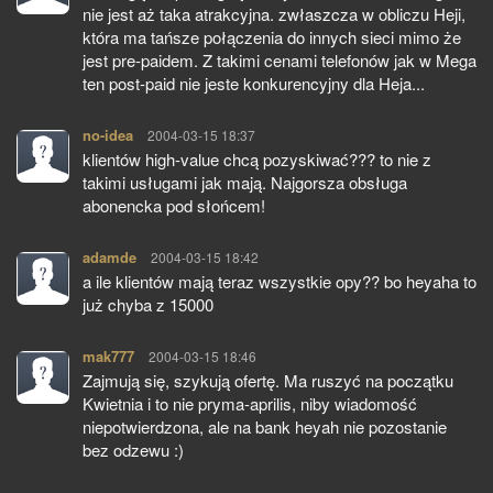
nie jest aż taka atrakcyjna. zwłaszcza w obliczu Heji,
która ma tańsze połączenia do innych sieci mimo że
jest pre-paidem. Z takimi cenami telefonów jak w Mega
ten post-paid nie jeste konkurencyjny dla Heja...
no-idea
pisze:
2004-03-15 18:37
klientów high-value chcą pozyskiwać??? to nie z
takimi usługami jak mają. Najgorsza obsługa
abonencka pod słońcem!
adamde
pisze:
2004-03-15 18:42
a ile klientów mają teraz wszystkie opy?? bo heyaha to
już chyba z 15000
mak777
pisze:
2004-03-15 18:46
Zajmują się, szykują ofertę. Ma ruszyć na początku
Kwietnia i to nie pryma-aprilis, niby wiadomość
niepotwierdzona, ale na bank heyah nie pozostanie
bez odzewu :)