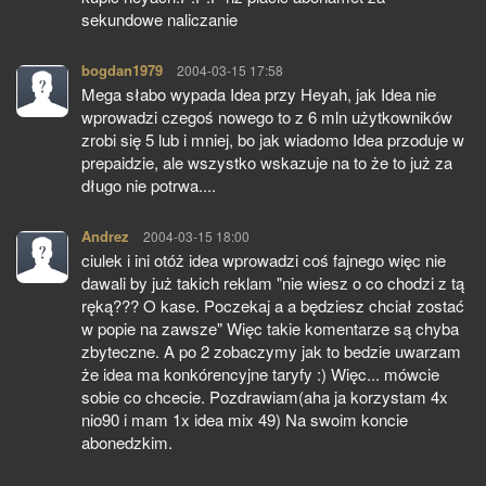
sekundowe naliczanie
bogdan1979
pisze:
2004-03-15 17:58
Mega słabo wypada Idea przy Heyah, jak Idea nie
wprowadzi czegoś nowego to z 6 mln użytkowników
zrobi się 5 lub i mniej, bo jak wiadomo Idea przoduje w
prepaidzie, ale wszystko wskazuje na to że to już za
długo nie potrwa....
Andrez
pisze:
2004-03-15 18:00
ciulek i ini otóż idea wprowadzi coś fajnego więc nie
dawali by już takich reklam "nie wiesz o co chodzi z tą
ręką??? O kase. Poczekaj a a będziesz chciał zostać
w popie na zawsze" Więc takie komentarze są chyba
zbyteczne. A po 2 zobaczymy jak to bedzie uwarzam
że idea ma konkórencyjne taryfy :) Więc... mówcie
sobie co chcecie. Pozdrawiam(aha ja korzystam 4x
nio90 i mam 1x idea mix 49) Na swoim koncie
abonedzkim.