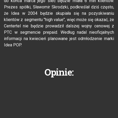
do końca marca jego sieć będzie miała 6 mln klientów.
Prezes spółki, Sławomir Skrodzki, podkreślał dziś często,
że Idea w 2004 będzie skupiała się na pozyskiwaniu
klientów z segmentu "high value", więc może się okazać, że
Centertel nie będzie prowadził dalszej wojny cenowej z
PTC w segmencie prepaid. Według nadal nieoficjalnych
informacji na kwiecień planowane jest odmłodzenie marki
Idea POP.
Opinie: