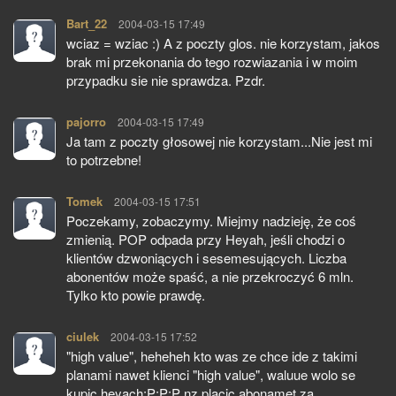
Bart_22
pisze:
2004-03-15 17:49
wciaz = wziac :) A z poczty glos. nie korzystam, jakos
brak mi przekonania do tego rozwiazania i w moim
przypadku sie nie sprawdza. Pzdr.
pajorro
pisze:
2004-03-15 17:49
Ja tam z poczty głosowej nie korzystam...Nie jest mi
to potrzebne!
Tomek
pisze:
2004-03-15 17:51
Poczekamy, zobaczymy. Miejmy nadzieję, że coś
zmienią. POP odpada przy Heyah, jeśli chodzi o
klientów dzwoniących i sesemesujących. Liczba
abonentów może spaść, a nie przekroczyć 6 mln.
Tylko kto powie prawdę.
ciulek
pisze:
2004-03-15 17:52
"high value", heheheh kto was ze chce ide z takimi
planami nawet klienci "high value", waluue wolo se
kupic heyach:P:P:P nz placic abonamet za