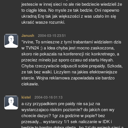
jestescie w innej sieci no ale nie bedziecie wiedzieli że
to ciągle Idea. No mysle ze tak bedzie. Oni napewno
ukradną Erę tak jak większości z was udało im się
ukraść wasze rozumki.
Janush
pisze:
2004-03-15 23:51
*irvine, To smieszne z tymi trabantami widzialem dzis
w TVN24 :) a Idea chyba jest mocno zaskoczona,
skoro nie pokazala na konferencji nic konkretnego, a
przeciez minelo juz sporo czasu od startu Heyah.
Chyba rzeczywiscie odpuscili sobie prepaidy. Szkoda,
ze tak bez walki. Liczylem na jakies efektowniejsze
starcie. Wojna reklamowa zapowiadala sie bardzo
ciekawie.
kistel
pisze:
2004-03-16 01:13
a czy przypadkiem pre paidy nie sa juz na
wystarczajaco niskim poziomie? do jakich cen wy
chcecie dazyc? 1gr za godzine w popie? bez
przesady... wystarczy 1/1 sek naliczanie w IDK i
bedzie to bardzo dobra oferta.. bo 1zl do wsiech sieci a