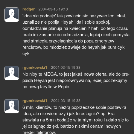
rodger
pisze:
2004-03-15 19:13
'Idea sie poddaje' tak powinein sie nazywac ten tekst,
uznali ze nie pobija Heyah i dali sobie spokoj,
odmladzanie planuja na kwiecien ? heh, do tego czasu
malo im zostanie do odmladzania, lepiej niech pomysla
nad strategia przyciagniecia do popa emerytow i
rencistow, bo mlodziez zwieje do heyah jak bum cyk
cyk
rgumkowski1
pisze:
2004-03-15 19:33
No niby te MEGA, to jest jakaś nowa oferta, ale do pre-
paida Heyah jest nieporównywalna, lepiej poczekajmy
na nową taryfie w Popie.
rgumkowski1
pisze:
2004-03-15 19:38
6 mln. klientów, to niezłą poprzeczke sobie postawiła
Idea, ale nie wiem czy i jak to osiagnie? np. Era
stawiała na 5mln bodajże w tamtym roku i udało się to
jej osiagnąc dzięki, bardzo niskimi cenami nowych
medeli telefonów.