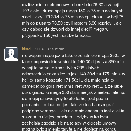
rozliczaniem sekundowym bedzie to 79,30 a w heji....
102 zlote.. druga opcja mega 150 to 75 min do innych
sieci... czyli 79,30zl to 75 min do np. plusa... w heji 75
min do plusa to 73,50 czyli raptem 5,80 roznicy... ale
czy calosc sie dzwoni do innej sieci? mega w
przypadku 150 jest troszke tansza...
kistel
pisze:
2004-03-15 21:02
nie wspominajac juz o fakcie ze istnieje mega 350... w
ktorej odpowiednio w sieci to 140,30zl jest za 350 min..
w heji to samo to koszt tylko 238 zlotych...
odpowiednio poza siec to jest 140,30zl za 175 min a w
heji to samo kosztuje 171,50zl... dla mnie heja to
szmelcik bo gprs niet mms niet wap niet.... a ze lubie
duzo gadac to mega 350 dla mnie jak z nieba... ale np.
dla mojej dziewczyny to oferta heji jest godna
poznania... minusem jest fakt ze trzeba cyrograf
podpisac w mega.... ale dla mnie abonenta idei z takim
stazem to nie jest problem... gdyby tylko idea
zechciala zgodzic sie na to aby w okresie umowy
mozna bylo zmienic taryfe a nie dopieor na koncu