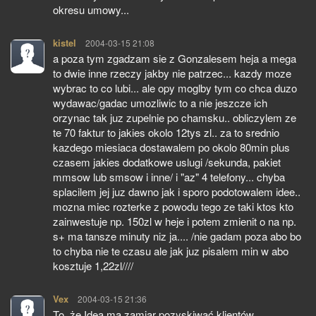
okresu umowy...
kistel
pisze:
2004-03-15 21:08
a poza tym zgadzam sie z Gonzalesem heja a mega
to dwie inne rzeczy jakby nie patrzec... kazdy moze
wybrac to co lubi... ale opy moglby tym co chca duzo
wydawac/gadac umozliwic to a nie jeszcze ich
orzynac tak juz zupelnie po chamsku.. obliczylem ze
te 70 faktur to jakies okolo 12tys zl.. za to srednio
kazdego miesiaca dostawalem po okolo 80min plus
czasem jakies dodatkowe uslugi /sekunda, pakiet
mmsow lub smsow i inne/ i "az" 4 telefony... chyba
splacilem jej juz dawno jak i sporo podotowalem idee..
mozna miec rozterke z powodu tego ze taki ktos kto
zainwestuje np. 150zl w heje i potem zmienit o na np.
s+ ma tansze minuty niz ja.... /nie gadam poza abo bo
to chyba nie te czasu ale jak juz pisalem min w abo
kosztuje 1,22zl////
Vex
pisze:
2004-03-15 21:36
To, że Idea ma zamiar pozyskiwać klientów