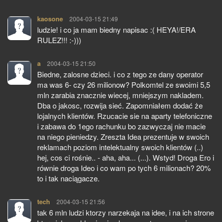
kaosone
pisze:
2004-03-15 21:49
ludzie! i co ja mam biedny napisac :( HEYA!/ERA
RULEZ!!! :-)))
a
pisze:
2004-03-15 21:50
Biedne, zalosne dzieci. i co z tego ze dany operator
ma was 6- czy 26 milionow? Polkomtel ze swoimi 5,5
mln zarabia znacznie wiecej, mniejszym nakladem.
Dba o jakosc, rozwija sieć. Zapomniałem dodać że
lojalnych klientów. Rzucacie sie na aparty telefoniczne
i zabawa do 1ego rachunku bo zazwyczaj nie macie
na niego pieniedzy. Zreszta Idea prezentuje w swoich
reklamach poziom intelektualny swoich klientów (..)
hej, cos ci rośnie.. - aha, aha... (...). Wstyd! Droga Ero i
równie droga Ideo i co wam po tych 6 milionach? 20%
to i tak naciągacze.
tech
pisze:
2004-03-15 21:56
tak 6 mln ludzi ktorzy narzekaja na idee, i na ich strone