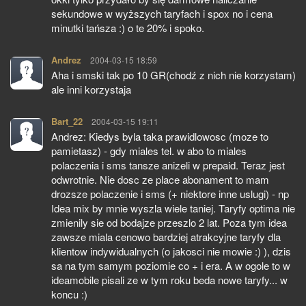
sekundowe w wyższych taryfach i spox no i cena
minutki tańsza :) o te 20% i spoko.
Andrez
pisze:
2004-03-15 18:59
Aha i smski tak po 10 GR(chodź z nich nie korzystam)
ale inni korzystaja
Bart_22
pisze:
2004-03-15 19:11
Andrez: Kiedys byla taka prawidlowosc (moze to
pamietasz) - gdy miales tel. w abo to miales
polaczenia i sms tansze anizeli w prepaid. Teraz jest
odwrotnie. Nie dosc ze place abonament to mam
drozsze polaczenie i sms (+ niektore inne uslugi) - np
Idea mix by mnie wyszla wiele taniej. Taryfy optima nie
zmienily sie od bodajze przeszlo 2 lat. Poza tym idea
zawsze miala cenowo bardziej atrakcyjne taryfy dla
klientow indywidualnych (o jakosci nie mowie :) ), dzis
sa na tym samym poziomie co + i era. A w ogole to w
ideamobile pisali ze w tym roku beda nowe taryfy... w
koncu :)