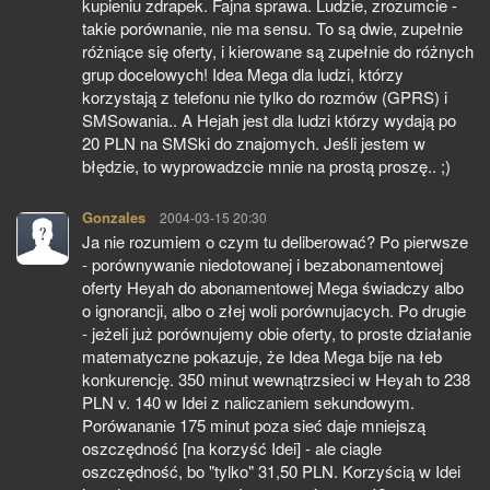
kupieniu zdrapek. Fajna sprawa. Ludzie, zrozumcie -
takie porównanie, nie ma sensu. To są dwie, zupełnie
różniące się oferty, i kierowane są zupełnie do różnych
grup docelowych! Idea Mega dla ludzi, którzy
korzystają z telefonu nie tylko do rozmów (GPRS) i
SMSowania.. A Hejah jest dla ludzi którzy wydają po
20 PLN na SMSki do znajomych. Jeśli jestem w
błędzie, to wyprowadzcie mnie na prostą proszę.. ;)
Gonzales
pisze:
2004-03-15 20:30
Ja nie rozumiem o czym tu deliberować? Po pierwsze
- porównywanie niedotowanej i bezabonamentowej
oferty Heyah do abonamentowej Mega świadczy albo
o ignorancji, albo o złej woli porównujacych. Po drugie
- jeżeli już porównujemy obie oferty, to proste działanie
matematyczne pokazuje, że Idea Mega bije na łeb
konkurencję. 350 minut wewnątrzsieci w Heyah to 238
PLN v. 140 w Idei z naliczaniem sekundowym.
Porówananie 175 minut poza sieć daje mniejszą
oszczędność [na korzyść Idei] - ale ciagle
oszczędność, bo "tylko" 31,50 PLN. Korzyścią w Idei