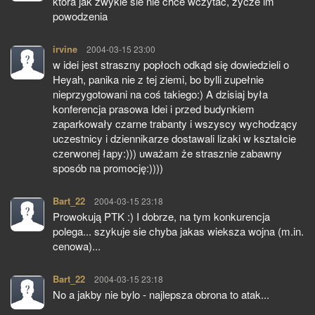
ktora jak zwykle sie nie chce wczytac, zycze im
powodzenia
irvine
pisze:
2004-03-15 23:00
w idei jest straszny popłoch odkąd się dowiedzieli o
Heyah, panika nie z tej ziemi, bo bylli zupełnie
nieprzygotowani na coś takiego:) A dzisiaj była
konferencja prasowa Idei i przed budynkiem
zaparkowały czarne trabanty i wszyscy wychodzący
uczestnicy i dziennikarze dostawali lizaki w kształcie
czerwonej łapy:))) uważam że strasznie zabawny
sposób na promocję:))))
Bart_22
pisze:
2004-03-15 23:18
Prowokują PTK :) I dobrze, na tym konkurencja
polega... szykuje sie chyba jakas wieksza wojna (m.in.
cenowa)...
Bart_22
pisze:
2004-03-15 23:18
No a jakby nie bylo - najlepsza obrona to atak...