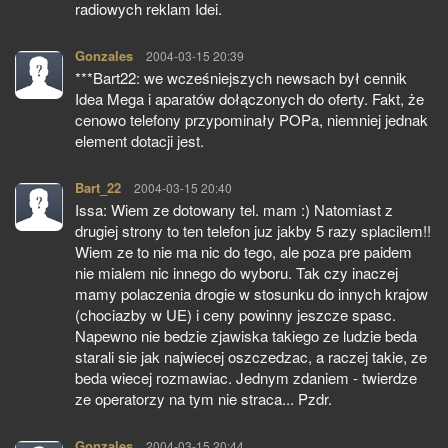
radiowych reklam Idei.
Gonzales
pisze:
2004-03-15 20:39
***Bart22: we wcześniejszych newsach był cennik
Idea Mega i aparatów dołączonych do oferty. Fakt, że
cenowo telefony przypominały POPa, niemniej jednak
element dotacji jest.
Bart_22
pisze:
2004-03-15 20:40
Issa: Wiem ze dotowany tel. mam :) Natomiast z
drugiej strony to ten telefon juz jakby 5 razy splacilem!!
Wiem ze to nie ma nic do tego, ale poza pre paidem
nie mialem nic innego do wyboru. Tak czy inaczej
mamy polaczenia drogie w stosunku do innych krajow
(chociazby w UE) i ceny powinny jeszcze spasc.
Napewno nie bedzie zjawiska takiego ze ludzie beda
starali sie jak najwiecej oszczedzac, a raczej takie, ze
beda wiecej rozmawiac. Jednym zdaniem - twierdze
ze operatorzy na tym nie straca... Pzdr.
Gonzales
pisze:
2004-03-15 20:44