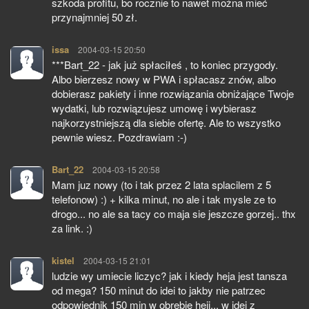
szkoda profitu, bo rocznie to nawet można mieć
przynajmniej 50 zł.
issa
pisze:
2004-03-15 20:50
***Bart_22 - jak już spłaciłeś , to koniec przygody.
Albo bierzesz nowy w PWA i spłacasz znów, albo
dobierasz pakiety i inne rozwiązania obniżające Twoje
wydatki, lub rozwiązujesz umowę i wybierasz
najkorzystniejszą dla siebie ofertę. Ale to wszystko
pewnie wiesz. Pozdrawiam :-)
Bart_22
pisze:
2004-03-15 20:58
Mam juz nowy (to i tak przez 2 lata splacilem z 5
telefonow) :) + kilka minut, no ale i tak mysle ze to
drogo... no ale sa tacy co maja sie jeszcze gorzej.. thx
za link. :)
kistel
pisze:
2004-03-15 21:01
ludzie wy umiecie liczyc? jak i kiedy heja jest tansza
od mega? 150 minut do idei to jakby nie patrzec
odpowiednik 150 min w obrebie heji... w idei z