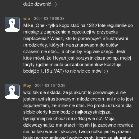
dużo dzwonić ;-)
wlo
pisze:
2004-03-16 09:38
Mike_One - tylko kogo stać na 122 złote regularnie co
miesiąc z zagrożeniem egzekucji w przypadku
niepłacenia? Wiesz, kto to porównuje? Sfrustrowani
młodzieńcy, których na sznurowadła do butów
czasem nie stać... a chceliby Bóg wie czego. Jeśli
ktoś mówi, że Heyah jest korzystniejsza od np. mojej
taryfy (gdzie minuta pozaabonamentow kosztuje
bodajże 1,15 z VAT) to nie wie co mówi :-)
May
pisze:
2004-03-16 12:39
wlo: tak sie sklada, ze ja akurat to porownuje, a nie
jestem ani sfrustrowanym mlodziencem, ani nie to jest
argumentem, ze mnie nie stac. Po prostu szukam dla
siebie oferty ktora bedzie najkorzystniejsza,
bynajmniej nie chodzi mi o 'Bog wie co'. Moja
dziewczyna juz ma staret Heyah i ja zapewne rowniez
sie na taki wariant skusze, Twoja notka jest wyrazem
braku wyrozumialosci wobec osob, ktore sa akurat w