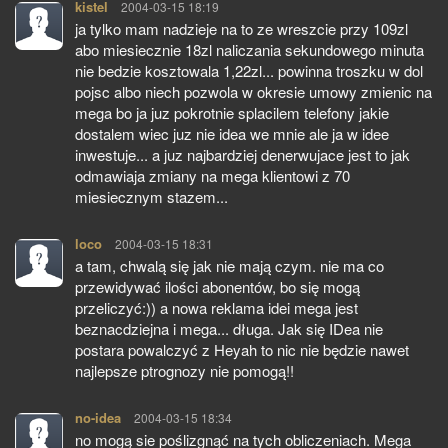
kistel
pisze:
2004-03-15 18:19
ja tylko mam nadzieje na to ze wreszcie przy 109zl
abo miesiecznie 18zl naliczania sekundowego minuta
nie bedzie kosztowala 1,22zl... powinna troszku w dol
pojsc albo niech pozwola w okresie umowy zmienic na
mega bo ja juz pokrotnie splacilem telefony jakie
dostalem wiec juz nie idea we mnie ale ja w idee
inwestuje... a juz najbardziej denerwujace jest to jak
odmawiaja zmiany na mega klientowi z 70
miesiecznym stazem...
loco
pisze:
2004-03-15 18:31
a tam, chwalą się jak nie mają czym. nie ma co
przewidywać ilości abonentów, bo się mogą
przeliczyć:)) a nowa reklama idei mega jest
beznacdziejna i mega... długa. Jak się IDea nie
postara powalczyć z Heyah to nic nie będzie nawet
najlepsze ptrognozy nie pomogą!!
no-idea
pisze:
2004-03-15 18:34
no mogą sie poślizgnąć na tych obliczeniach. Mega