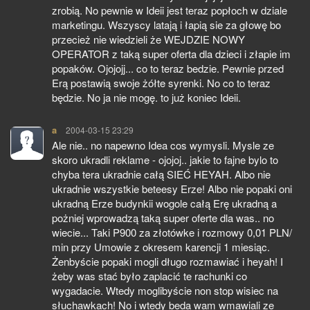
zrobią. No pewnie w Ideii jest teraz popłoch w dziale
marketingu. Wszyscy latają i łapią sie za głowę bo
przecież nie wiedzieli że WEJDZIE NOWY
OPERATOR z taką super oferta dla dzieci i złapie im
popaków. Ojojojj... co to teraz bedzie. Pewnie przed
Erą postawią swoje żółte syrenki. No co to teraz
będzie. No ja nie mogę. to już koniec Ideii.
a
pisze:
2004-03-15 23:29
Ale nie.. no napewno Idea cos wymysli. Mysle ze
skoro ukradli reklame - ojojoj.. jakie to fajne bylo to
chyba tera ukradnie całą SIEĆ HEYAH. Albo nie
ukradnie wszystkie beteesy Erze! Albo nie popaki oni
ukradną Erze budynkii wogole całą Erę ukradną a
pożniej wprowadzą taką super oferte dla was.. no
wiecie... Taki P900 za złotówke i rozmowy 0,01 PLN/
min przy Umowie z okresem karencji 1 miesiąc.
Żenbyście popaki mogli długo rozmawiać i heyah! I
żeby was stać było zaplacić te rachunki co
wygadacie. Wtedy moglibyście non stop wisiec na
słuchawkach! No i wtedy beda wam wmawiali ze