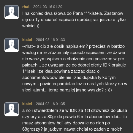
rhat
pisze:
2004-03-16 01:20
I na koniec dwa słowa do Pana ***kistela. Zastanów
się co Ty chciałeś napisać i spróbuj raz jeszcze tylko
wolniej:))
kistel
pisze:
2004-03-16 01:33
--rhat-- a cio zle cosik napisalem? przeciez w bardzo
wedlug mnie zrozumialy sposob napisalem ze dziwie
sie waszym wpisom o obnizenie cen polaczen w pre-
paidach... ze uwazam ze do dobrej oferty IDK brakuje
1/1sek i ze idea powinna zaczac dbac o
abonamentowcow ale nie lizac dupska tylko tym
nowym.. powinna pamietac tez o nas tych ktorzy sa w
sieci latami... teraz bardziej jasne wyszlo? :-)))
kistel
pisze:
2004-03-16 01:35
a no i stwierdzilem ze w IDK za 1zl dzownisz do plusa
czy ery a za 80gr do prawie 6 mln abonentow idei... ilu
masz abonentow heji aby dzownic do nich po
68groszy? ja jakbym nawet chcial to zaden z moich