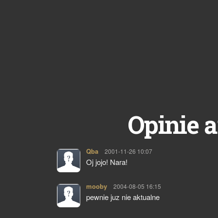
Opinie a
Qba
pisze:
2001-11-26 10:07
Oj jojo! Nara!
mooby
pisze:
2004-08-05 16:15
pewnie juz nie aktualne