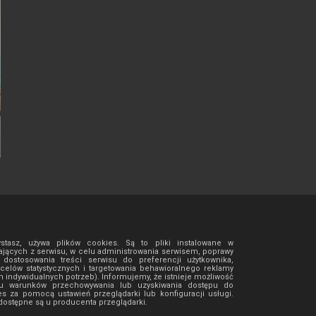
ystasz, używa plików cookies. Są to pliki instalowane w
jących z serwisu, w celu administrowania serwisem, poprawy
ostosowania treści serwisu do preferencji użytkownika,
 celów statystycznych i targetowania behawioralnego reklamy
h indywidualnych potrzeb). Informujemy, że istnieje możliwość
isu warunków przechowywania lub uzyskiwania dostępu do
es za pomocą ustawień przeglądarki lub konfiguracji usługi.
ostępne są u producenta przeglądarki.