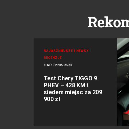
Reko
NAJWAŻNIEJSZE
|
NEWSY
|
RECENZJE
3 SIERPNIA 2026
Test Chery TIGGO 9
PHEV – 428 KM i
siedem miejsc za 209
900 zł