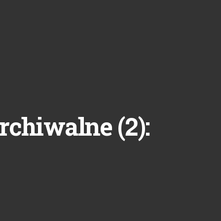
2
rchiwalne (
):