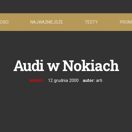
OŚCI
NAJWAŻNIEJSZE
TESTY
PROM
Audi w Nokiach
12 grudnia 2000
autor:
arti
NEWSY