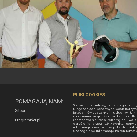
PLIKI COOKIES:
POMAGAJĄ NAM:
Serwis internetowy, z którego korz
urządzeniach końcowych osób korzysta
Siteor
jakości świadczonych usług w tym d
utrzymania sesji użytkownika oraz dla
Programiści.pl
(dostosowania treści reklamy do Twoic
określenia przez użytkownika serw
informacji zawartych w plikach cooki
Szczegółowe informacje na ten temat d