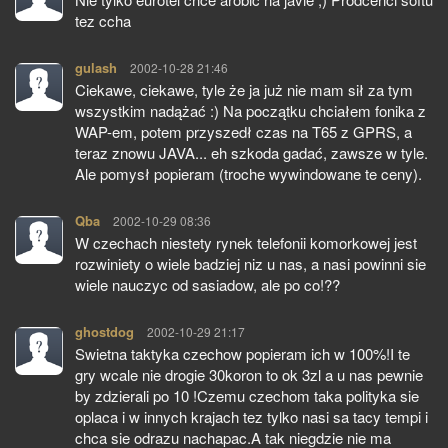
tez ccha
gulash
pisze:
2002-10-28 21:46
Ciekawe, ciekawe, tyle że ja już nie mam sił za tym
wszystkim nadążać :) Na początku chciałem fonika z
WAP-em, potem przyszedł czas na T65 z GPRS, a
teraz znowu JAVA... eh szkoda gadać, zawsze w tyle.
Ale pomysł popieram (troche wywindowane te ceny).
Qba
pisze:
2002-10-29 08:36
W czechach niestety rynek telefonii komorkowej jest
rozwiniety o wiele badziej niz u nas, a nasi powinni sie
wiele nauczyc od sasiadow, ale po co!??
ghostdog
pisze:
2002-10-29 21:17
Swietna taktyka czechow popieram ich w 100%!I te
gry wcale nie drogie 30koron to ok 3zl a u nas pewnie
by zdzierali po 10 !Czemu czechom taka polityka sie
oplaca i w innych krajach tez tylko nasi sa tacy tempi i
chca sie odrazu nachapac.A tak niegdzie nie ma