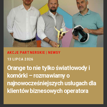
AKCJE PARTNERSKIE
|
NEWSY
13 LIPCA 2026
Orange to nie tylko światłowody i
komórki – rozmawiamy o
najnowocześniejszych usługach dla
klientów biznesowych operatora