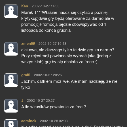
Kan
pisze:
2002-10-27 14:53
Marek T***Właśnie naucz się czytać a póżniej
krytykuj;)dwie gry będą oferowane za darmo:ale w
promocji;)Promocja będzie obowiązywać od 1
listopada do końca grudnia
xmen69
pisze:
2002-10-27 16:48
ciekawe, ale dlaczego tylko te dwie gry za darmo?
Przy rejestracji powinno się wybrać jaką (jedną z
wszystkich) grę by się chciało za freee :)
graffi
pisze:
2002-10-27 20:26
Jachim, całkiem możliwe. Ale mam nadzieję, że nie
tylko
J
pisze:
2002-10-27 20:27
A ile wirusików powstanie za free ?
adminek
pisze:
2002-10-28 02:03
Nie tylko eurotel chce arobić na javie ;) Prodcenci softu