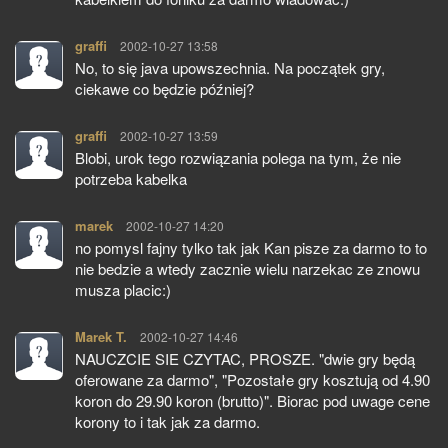
graffi
pisze:
2002-10-27 13:58
No, to się java upowszechnia. Na początek gry,
ciekawe co będzie później?
graffi
pisze:
2002-10-27 13:59
Blobi, urok tego rozwiązania polega na tym, że nie
potrzeba kabelka
marek
pisze:
2002-10-27 14:20
no pomysl fajny tylko tak jak Kan pisze za darmo to to
nie bedzie a wtedy zacznie wielu narzekac ze znowu
musza placic:)
Marek T.
pisze:
2002-10-27 14:46
NAUCZCIE SIE CZYTAC, PROSZE. "dwie gry będą
oferowane za darmo", "Pozostałe gry kosztują od 4.90
koron do 29.90 koron (brutto)". Biorac pod uwage cene
korony to i tak jak za darmo.