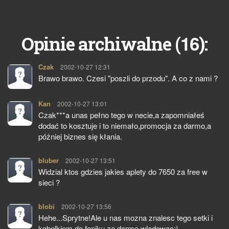
16
Opinie archiwalne (
):
Czak
pisze:
2002-10-27 12:31
Brawo brawo. Czesi "poszli do przodu". A co z nami ?
Kan
pisze:
2002-10-27 13:01
Czak***a unas pełno tego w necie,a zapomniałeś
dodać to kosztuje i to niemało,promocja za darmo,a
póżniej biznes się kłania.
bluber
pisze:
2002-10-27 13:51
Widzial ktos gdzies jakies aplety do 7650 za free w
sieci ?
blobi
pisze:
2002-10-27 13:56
Hehe...Sprytne!Ale u nas mozna znalesc tego setki i
kabelkiem do foniku za darmo wladowac:)