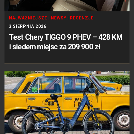
NAJWAŻNIEJSZE
|
NEWSY
|
RECENZJE
3 SIERPNIA 2026
Test Chery TIGGO 9 PHEV – 428 KM
i siedem miejsc za 209 900 zł