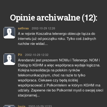
12
Opinie archiwalne (
):
sathraa
pisze:
2002-10-29 12:26
A w rejonie Koszalina telenergo obiecuje łącza do
internetu już od początku roku. Tylko coś żadnych
ruchów nie widać...
Pit
pisze:
2002-10-29 12:32
Arendarski jest prezesem NOMu i Telenergo. NOM i
Dialog to KGHM a więc współpraca wydaje logiczna.
Kolejna konsolidacja na polskim rynków
telekomunikacyjnym, choć na razie to tylko
współpraca. Ciekawe czy będą ściślej
współpracować z Polkomtelem w którym KGHM ma
udziały. Zapewne nie bo Polkomtel mysli o swojej sieci
stacjonarnej...
louis
pisze:
2002-10-29 12:53