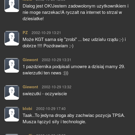
Dialog jest OK!Jestem zadowolonym uzytkownikiem i
nie moge narzekac!A ryczalt na internet to strzal w
dziesiatke!
PZ
pisze:
2002-10-29 13:21
Może KGT sama się "zrobi" ... bez udziału rządu ;-) i
dobrze !!!! Pozdrawiam ;-)
Giewont
pisze:
2002-10-29 13:31
1 pazdziernika podpisali umowre a dzisiaj mamy 29.
swierzutki ten news :)))
Giewont
pisze:
2002-10-29 13:32
swiezutki - oczywiscie
blobi
pisze:
2002-10-29 17:40
Taak..To jedyna droga aby zachwiac pozycja TPSA.
Musza łączyć siły i technologie.