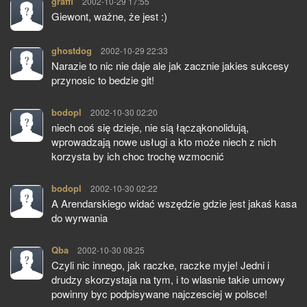
graffi
pisze:
2002-10-29 17:55
Giewont, ważne, że jest :)
ghostdog
pisze:
2002-10-29 22:33
Narazie to nic nie daje ale jak zacznie jakies sukcesy
przynosic to bedzie git!
bodopl
pisze:
2002-10-30 02:20
niech coś się dzieje, nie sią łącząkonolidują,
wprowadzają nowe usługi a kto może niech z nich
korzysta by ich choc trochę wzmocnić
bodopl
pisze:
2002-10-30 02:22
A Arendarskiego widać wszędzie gdzie jest jakaś kasa
do wyrwania
Qba
pisze:
2002-10-30 08:25
Czyli nic innego, jak raczke, raczke myje! Jedni i
drudzy skorzystaja na tym, i to wlasnie takie umowy
powinny byc podpisywane najczesciej w polsce!