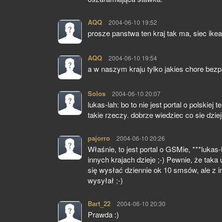
AQQ
pisze:
2004-06-10 19:52
prosze panstwa ten kraj tak ma, siec ik
AQQ
pisze:
2004-06-10 19:54
a w naszym kraju tylko jakies chore bez
Solos
pisze:
2004-06-10 20:07
lukas-lah: bo to nie jest portal o polskiej 
takie rzeczy. dobrze wiedziec co sie dzie
pajorro
pisze:
2004-06-10 20:26
Właśnie, to jest portal o GSMie, ***luka
innych krajach dzieje ;-) Pewnie, że tak
się wysłać dziennie ok 10 smsów, ale z in
wysyłał ;-)
Bart_22
pisze:
2004-06-10 20:30
Prawda :)