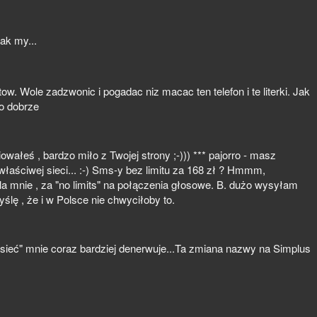
jak my...
w. Wole zadzwonic i pogadac niz macac ten telefon i te literki. Jak
o dobrze
owałeś , bardzo miło z Twojej strony ;-))) *** pajorro - masz
właściwej sieci... :-) Sms-y bez limitu za 168 zł ? Hmmm,
la mnie , za "no limits" na połączenia głosowe. B. dużo wysyłam
ślę , że i w Polsce nie chwyciłoby to.
 sieć" mnie coraz bardziej denerwuje...Ta zmiana nazwy na Simplus