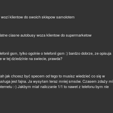
ea wozi klientow do swoich sklepow samolotem
platne ciasne autobusy woza klientow do supermarketow
telefonii gsm, tylko ogolnie o telefonii gsm :) bardzo dobrze, ze opisuja
je w tej dziedzinie na swiecie, prawda?
s-lah jak chcesz być specem od tego to musisz wiedzieć co się w
a usługa jest fajna. Ja wysyłam teraz mniej smsów. Czasem zdaży mi
ternetu :-) Jakbym miał naliczanie 1/1 to nawet z telefonu bym nie