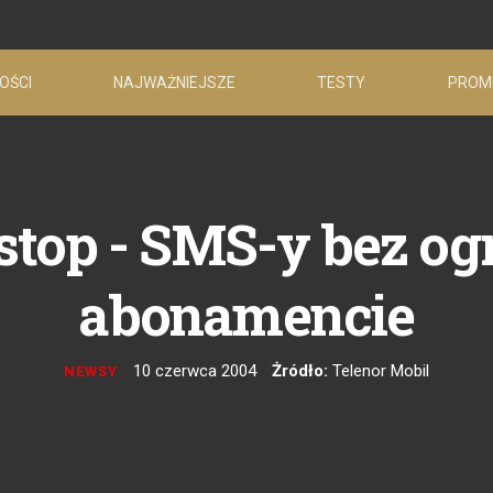
OŚCI
NAJWAŻNIEJSZE
TESTY
PROM
stop - SMS-y bez o
abonamencie
10 czerwca 2004
Żródło:
Telenor Mobil
NEWSY