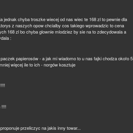
a jednak chyba troszke wiecej od nas wiec te 168 zl to pewnie dla
li ktorys z naszych opow chcialby cos takiego wprowadzic to cena
ch 168 zl bo chyba glownie mlodziez by sie na to zdecydowala a
dala :
h / paczek papierosów - a jak mi wiadomo to u nas fajki chodza około 5
mniej więcej ile to ich - norgów kosztuje
!!!
!!!!
oponuje przeliczyc na jakis inny towar...