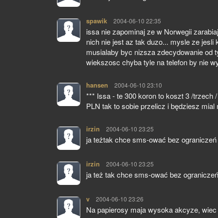
spawik
pisze:
2004-06-10 22:35
issa nie zapominaj ze w Norwegii zarabiaj
nich nie jest az tak duzo... mysle ze jes
musialaby byc nizsza zdecydowanie od ty
wiekszosc chyba tyle na telefon by nie wy
hansen
pisze:
2004-06-10 23:10
*** Issa - te 300 koron to koszt 3 /trzec
PLN tak to sobie przelicz i będziesz mial 
irzin
pisze:
2004-06-10 23:25
ja teżtak chce sms-ować bez ograniczeń !
irzin
pisze:
2004-06-10 23:25
ja też tak chce sms-ować bez ograniczeń 
v
pisze:
2004-06-10 23:26
Na papierosy maja wysoka akcyze, wiec pr