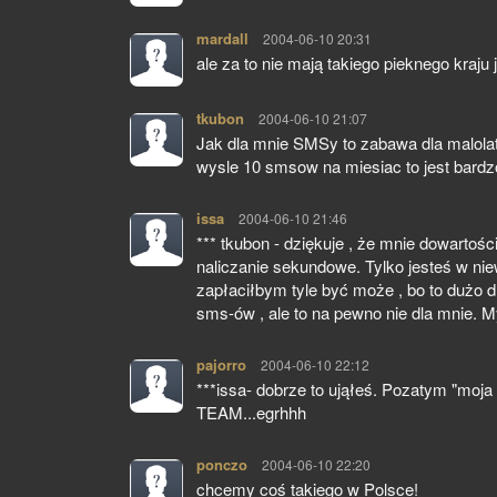
mardall
pisze:
2004-06-10 20:31
ale za to nie mają takiego pieknego kraju 
tkubon
pisze:
2004-06-10 21:07
Jak dla mnie SMSy to zabawa dla malolato
wysle 10 smsow na miesiac to jest bardz
issa
pisze:
2004-06-10 21:46
*** tkubon - dziękuje , że mnie dowartości
naliczanie sekundowe. Tylko jesteś w nie
zapłaciłbym tyle być może , bo to dużo d
sms-ów , ale to na pewno nie dla mnie. My
pajorro
pisze:
2004-06-10 22:12
***issa- dobrze to ująłeś. Pozatym "moja
TEAM...egrhhh
ponczo
pisze:
2004-06-10 22:20
chcemy coś takiego w Polsce!