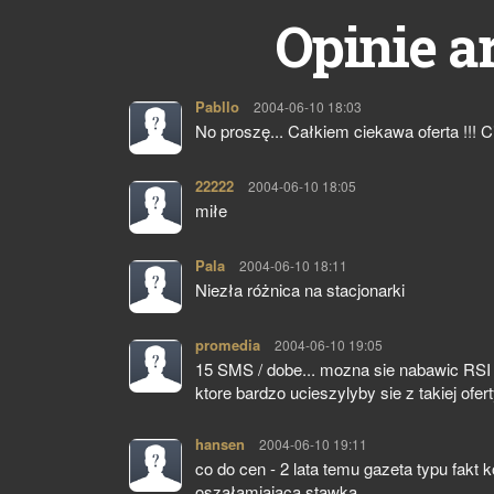
Opinie a
Pabllo
pisze:
2004-06-10 18:03
No proszę... Całkiem ciekawa oferta !!! 
22222
pisze:
2004-06-10 18:05
miłe
Pala
pisze:
2004-06-10 18:11
Niezła różnica na stacjonarki
promedia
pisze:
2004-06-10 19:05
15 SMS / dobe... mozna sie nabawic RSI
ktore bardzo ucieszylyby sie z takiej ofe
hansen
pisze:
2004-06-10 19:11
co do cen - 2 lata temu gazeta typu fakt
oszałamiająca stawka.