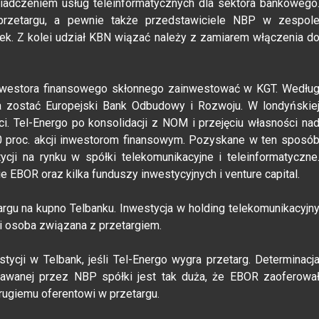
wiadczeniem usług teleinformatycznych dla sektora bankowego
przetargu, a pewnie także przedstawiciele NBP w zespol
ek. Z kolei udział KBN wiązać należy z zamiarem włączenia d
nwestora finansowego skłonnego zainwestować w KGT. Wedłu
ma zostać Europejski Bank Odbudowy i Rozwoju. W londyńskie
ci. Tel-Energo po konsolidacji z NOM i przejęciu własności na
0 proc. akcji inwestorom finansowym. Pozyskane w ten sposó
cji na rynku w spółki telekomunikacyjne i teleinformatyczne
 EBOR oraz kilka funduszy inwestycyjnych i venture capital.
argu na kupno Telbanku. Inwestycja w holding telekomunikacyjn
i osoba związana z przetargiem.
cji w Telbank, jeśli Tel-Energo wygra przetarg. Determinacj
dawanej przez NBP spółki jest tak duża, że EBOR zaoferowa
rugiemu oferentowi w przetargu.