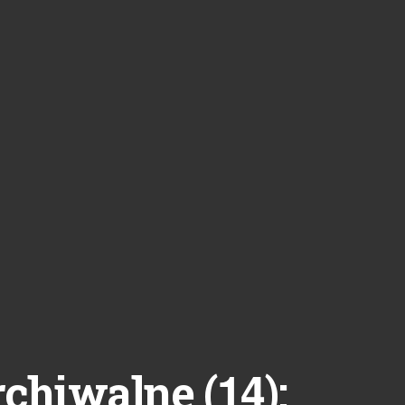
14
rchiwalne (
):