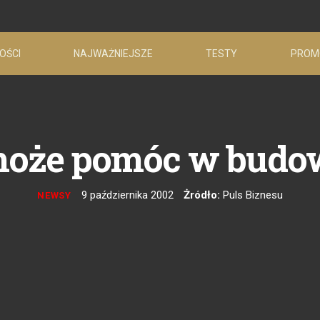
OŚCI
NAJWAŻNIEJSZE
TESTY
PROM
oże pomóc w budo
9 października 2002
Żródło:
Puls Biznesu
NEWSY