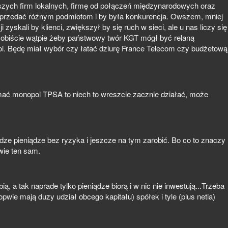
szych firm lokalnych, firmę od połączeń międzynarodowych oraz
sprzedać różnym podmiotom i by była konkurencja. Owszem, mniej
i zyskali by klienci, zwiększył by się ruch w sieci, ale u nas liczy się
 Osobiście wątpie żeby państwowy twór KGT mógł być relaną
ol. Będę miał wybór czy łatać dziurę France Telecom czy budżetową
mać monopol TPSA to niech to wreszcie zacznie działać, może
e pieniądze bez ryzyka i jeszcze na tym zarobić. Bo co to znaczy
wie ten sam.
ą, a tak naprade tylko pieniądze biorą i w nic nie inwestują...Trzeba
wie mają duzy udział obcego kapitału) spółek i tyle (plus netia)