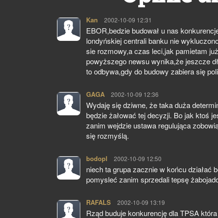
Kan
pisze:
2002-10-09 12:31
EBOR,bedzie budował u nas konkurencje 
londyńskiej centrali banku nie wykluczon
sie rozmowy,a czas leci,jak pamietam już
powyższego newsu wynika,że jeszcze dłu
to odbywa,gdy do budowy zabiera się poli
GAGA
pisze:
2002-10-09 12:36
Wydaję się dziwne, że taka duża determi
będzie żałować tej decyzji. Bo jak ktoś j
zanim wejdzie ustawa regulująca zobowią
się rozmyślą.
bodopl
pisze:
2002-10-09 12:50
niech ta grupa zacznie w końcu działać b
pomysleć zanim sprzedali tepsę żabojad
RAFALS
pisze:
2002-10-09 13:19
Rząd buduje konkurencję dla TPSA która 