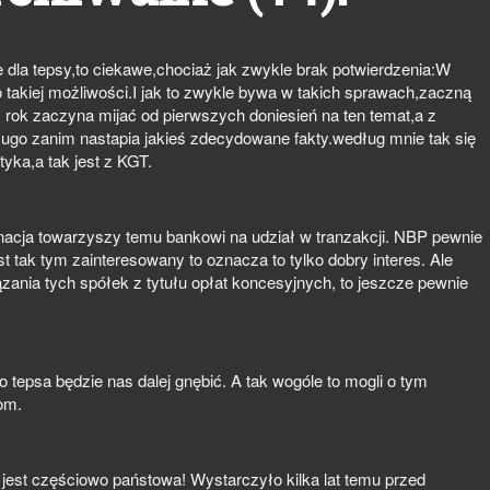
dla tepsy,to ciekawe,chociaż jak zwykle brak potwierdzenia:W
o takiej możliwości.I jak to zwykle bywa w takich sprawach,zaczną
 rok zaczyna mijać od pierwszych doniesień na ten temat,a z
go zanim nastapia jakieś zdecydowane fakty.według mnie tak się
tyka,a tak jest z KGT.
nacja towarzyszy temu bankowi na udział w tranzakcji. NBP pewnie
est tak tym zainteresowany to oznacza to tylko dobry interes. Ale
zania tych spółek z tytułu opłat koncesyjnych, to jeszcze pewnie
o tepsa będzie nas dalej gnębić. A tak wogóle to mogli o tym
om.
jest częściowo państowa! Wystarczyło kilka lat temu przed