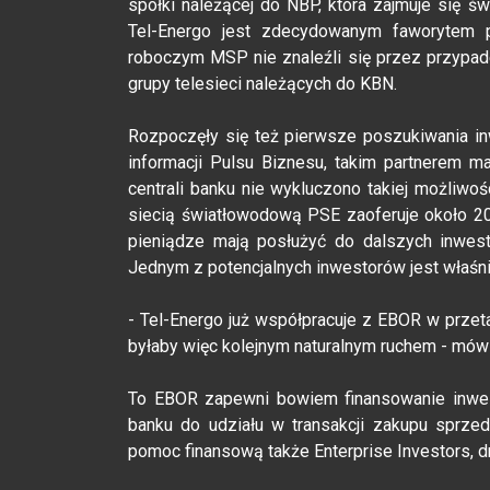
spółki należącej do NBP, która zajmuje się ś
Tel-Energo jest zdecydowanym faworytem 
roboczym MSP nie znaleźli się przez przypad
grupy telesieci należących do KBN.
Rozpoczęły się też pierwsze poszukiwania i
informacji Pulsu Biznesu, takim partnerem 
centrali banku nie wykluczono takiej możliwoś
siecią światłowodową PSE zaoferuje około 2
pieniądze mają posłużyć do dalszych inwesty
Jednym z potencjalnych inwestorów jest właśnie
- Tel-Energo już współpracuje z EBOR w przet
byłaby więc kolejnym naturalnym ruchem - mów
To EBOR zapewni bowiem finansowanie inwesty
banku do udziału w transakcji zakupu sprze
pomoc finansową także Enterprise Investors, d