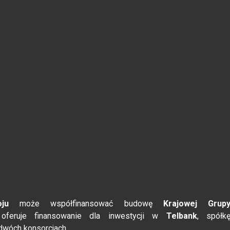
ju
może współfinansować budowę
Krajowej Grup
feruje finansowanie dla inwestycji w
Telbank
, spółk
 dwóch konsorcjach.