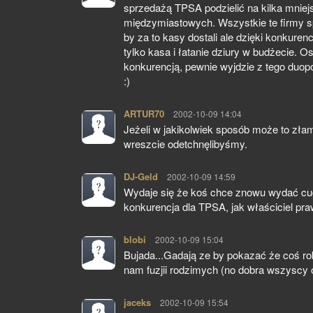
sprzedażą TPSA podzielić na kilka mniej
międzymiastowych. Wszystkie te firmy 
by za to kasy dostali ale dzięki konkurencj
tylko kasa i łatanie dziury w budżecie.
konkurencją, pewnie wyjdzie z tego duop
:)
ARTUR70
pisze:
2002-10-09 14:04
Jeżeli w jakikolwiek sposób może to zła
wreszcie odetchnęlibyśmy.
DJ-Geld
pisze:
2002-10-09 14:59
Wydaje się że koś chce znowu wydać cudz
konkurencja dla TPSA, jak właściciel pra
blobi
pisze:
2002-10-09 15:04
Bujada...Gadają ze by pokazać że coś robi
nam fuzjii rodzimych (no dobra wszyscy op
jaceks
pisze:
2002-10-09 15:54