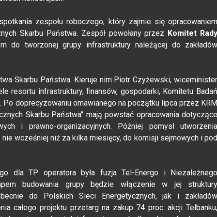
spotkania zespołu roboczego, który zajmie się opracowanie
ycznych Skarbu Państwa. Zespół powołany przez
Komitet Rad
 do tworzonej grupy infrastruktury należącej do zakładó
stwa Skarbu Państwa. Kieruje nim Piotr Czyżewski, wiceministe
e resortu infrastruktury, finansów, gospodarki, Komitetu Bada
 Po doprecyzowaniu omawianego na początku lipca przez KR
tycznych Skarbu Państwa" mają powstać opracowania dotycząc
wych i prawno-organizacyjnych. Później pomysł utworzeni
 nie wcześniej niż za kilka miesięcy, do komisji sejmowych i po
go dla TP operatora była fuzja Tel-Energo i Niezależneg
apem budowania grupy będzie włączenie w jej struktur
j obecnie do Polskich Sieci Energetycznych, jak i zakładó
a całego projektu przetarg na zakup 74 proc. akcji Telbanku