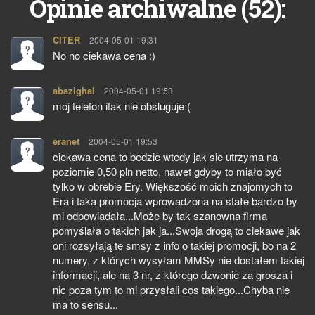
52
Opinie archiwalne (
):
CITER
pisze:
2004-05-01 19:31
No no ciekawa cena :)
abazighal
pisze:
2004-05-01 19:53
moj telefon itak nie obsluguje:(
eranet
pisze:
2004-05-01 19:53
ciekawa cena to bedzie wtedy jak sie utrzyma na
poziomie 0,50 pln netto, nawet gdyby to miało być
tylko w obrebie Ery. Większość moich znajomych to
Era i taka promocja wprowadzona na stałe bardzo by
mi odpowiadała...Może by tak szanowna firma
pomyślała o takich jak ja...Swoja drogą to ciekawe jak
oni rozsyłają te smsy z info o takiej promocji, bo na 2
numery, z których wysyłam MMSy nie dostałem takiej
informacji, ale na 3 nr, z którego dzwonie za grosza i
nic poza tym to mi przysłali cos takiego...Chyba nie
ma to sensu...