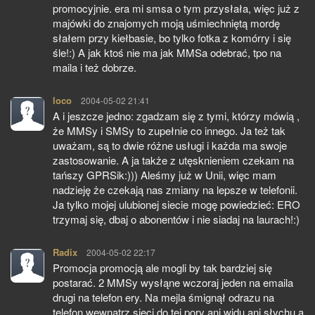
promocyjnie. era mi smsa o tym przysłała, więc już z
majówki do znajomych moją uśmiechniętą mordę
słałem przy kiełbasie, bo tylko fotka z komórry i się
śle!:) A jak ktoś nie ma jak MMSa odebrać, tpo na
maila i też dobrze.
loco
pisze:
2004-05-02 21:41
A i jeszcze jedno: zgadzam się z tymi, którzy mówią ,
że MMSy i SMSy to zupełnie co innego. Ja też tak
uważam, są to dwie różne usługi i każda ma swoje
zastosowanie. A ja także z utęsknieniem czekam na
tańszy GPRSik:))) Aleśmy już w Unii, więc mam
nadzieję że czekają nas zmiany na lepsze w telefonii.
Ja tylko mojej ulubionej siecie mogę powiedzieć: ERO
trzymaj się, dbaj o abonentów i nie siadaj na laurach!:)
Radix
pisze:
2004-05-02 22:17
Promocja promocją ale mogli by tak bardziej się
postarać. 2 MMSy wysłąne wczoraj jeden na emaila
drugi na telefon ery. Na mejla śmignął odrazu na
telefon wewnątrz sieci do tej pory ani widu ani słychu a