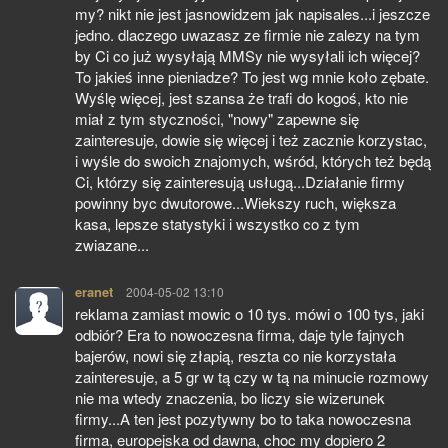
my? nikt nie jest jasnowidzem jak napisales...i jeszcze
jedno. dlaczego uwazasz ze firmie nie zalezy na tym
by Ci co już wysyłają MMSy nie wysyłali ich więcej?
To jakieś inne pieniadze? To jest wg mnie koło zębate.
Wyślę więcej, jest szansa że trafi do kogoś, kto nie
miał z tym styczności, "nowy" zapewne się
zainteresuje, dowie się więcej i też zacznie korzystac,
i wyśle do swoich znajomych, wśród, których też będą
Ci, którzy się zainteresują usługą...Działanie firmy
powinny byc dwutorowe...Wiekszy ruch, większa
kasa, lepsze statystyki i wszystko co z tym
zwiazane...
eranet
pisze:
2004-05-02 13:10
reklama zamiast mowic o 10 tys. mówi o 100 tys, jaki
odbiór? Era to nowoczesna firma, daje tyle fajnych
bajerów, nowi się złapią, reszta co nie korzystała
zainteresuje, a 5 gr w tą czy w tą na minucie rozmowy
nie ma wtedy znaczenia, bo liczy sie wizerunek
firmy...A ten jest pozytywny bo to taka nowoczesna
firma, europejska od dawna, choc my dopiero 2