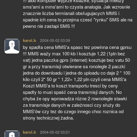
!!! albo komputer wyprze ksiażke, sytuacja miedzy
sms'ami a mms'ami to czysta analogia. Jak wzrosnie
znacznie liczba termianali obsługujacych MMS i
spadnie ich cena to przejma czesć "rynku" SMS ale na
pewno nie zastapi SMS !!!
karol.b
pisze:
2004-05-02 03:09
by spadła cena MMS'a spasc tez powinna cena gprsu
!!! MMS waży max 100 kb i kosztuje 1,22 (1pln bez
vat) jedna paczka gprs (internet) kosztuje bez vatu 50
gr a przy transmisji otwierane sa ronolegle 2 paczki
jedna do downloadu i jedna do uploadu co daje 2 * 100
kilo czyli 2* 50 gr * 1,22= 1,22 pln czyli cena MMS'a
Koszt MMS'a to koszt transportu tresci by ceny
spadły to musi spaść cena transmisji danych. No
chyba że opy wprowadza rózne 2 rownolegle stawki
za transmisje danych w zależnosci czy służy do
MMS'ów czy tez do czego innego choc roznica od
strony technicznej żadna.
karol.b
pisze:
2004-05-02 03:21