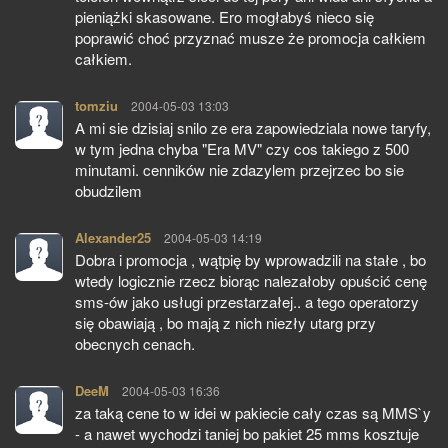
pieniążki skasowane. Ero mogłabyś nieco się
poprawić choć przyznać musze że promocja całkiem
całkiem.
tomziu
pisze:
2004-05-03 13:03
A mi sie dzisiaj snilo ze era zapowiedziala nowe taryfy,
w tym jedna chyba "Era MV" czy cos takiego z 500
minutami. cenników nie zdazylem przejrzec bo sie
obudzilem
Alexander25
pisze:
2004-05-03 14:19
Dobra i promocja , wątpię by wprowadzili na stałe , bo
wtedy logicznie rzecz biorąc nalezałoby opuścić cenę
sms-ów jako usługi przestarzałej.. a tego operatorzy
się obawiają , bo mają z nich niezły utarg przy
obecnych cenach.
DeeM
pisze:
2004-05-03 16:36
za taką cene to w idei w pakiecie cały czas są MMS`y
- a nawet wychodzi taniej bo pakiet 25 mms kosztuje