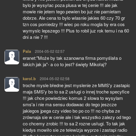
bylo je wysyłac poza plusa w tej cenie !!! ale jak
mowie nie jetem tego pewien bo juz nie pamietam
dobrze. Ale cena to bylo wlasnie jakies 60 czy 70 gr
tzn cos pomiedzy !!! wiec po roku mogla by era cos
wymyslc lepszego !!! Plus to robil juz rok temu i na 60
dni a nie 7 !!!
Pala
pisze:
2004-05-02 02:57
eranet:"Może by tak szanowna firma pomyślała o
takich jak ja"- a co to jest? święty Mikołaj?
karol.b
pisze:
2004-05-02 02:58
troche mysle błedne jest myslenie ze MMS'y zastapic
maja SMS'y bo to sa 2 usługi o innej troche specyfice
!!! jak chce powiedziec komus 2 slowa to wysylam
sms'a i nie ma sensu dodawac do tego jeszcze
jakiegos jpega czy video bo po co !!! no chyba ze
zrównaja sie w cenie ale i tak wszystko zalezy od tego
co chcemy zrobic !!! to sa 2 rozne usługi. To tak jak
kiedys mowiło sie ze telewizja wyprze i zastapi radio