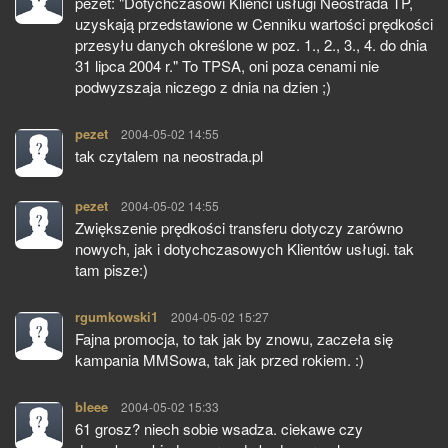
pezet: "Dotychczasowi Klienci usługi Neostrada TP,
uzyskają przedstawione w Cenniku wartości prędkości
przesyłu danych określone w poz. 1., 2., 3., 4. do dnia
31 lipca 2004 r." To TPSA, oni poza cenami nie
podwyzszaja niczego z dnia na dzien ;)
pezet
pisze:
2004-05-02 14:55
tak czytalem na neostrada.pl
pezet
pisze:
2004-05-02 14:55
Zwiększenie prędkości transferu dotyczy zarówno
nowych, jak i dotychczasowych Klientów usługi. tak
tam pisze:)
rgumkowski1
pisze:
2004-05-02 15:27
Fajna promocja, to tak jak by znowu, zaczeła się
kampania MMSowa, tak jak przed rokiem. :)
bleee
pisze:
2004-05-02 15:33
61 grosz? niech sobie wsadza. ciekawe czy