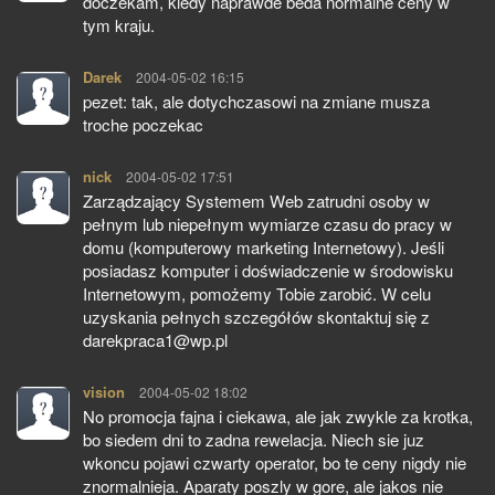
doczekam, kiedy naprawde beda normalne ceny w
tym kraju.
Darek
pisze:
2004-05-02 16:15
pezet: tak, ale dotychczasowi na zmiane musza
troche poczekac
nick
pisze:
2004-05-02 17:51
Zarządzający Systemem Web zatrudni osoby w
pełnym lub niepełnym wymiarze czasu do pracy w
domu (komputerowy marketing Internetowy). Jeśli
posiadasz komputer i doświadczenie w środowisku
Internetowym, pomożemy Tobie zarobić. W celu
uzyskania pełnych szczegółów skontaktuj się z
darekpraca1@wp.pl
vision
pisze:
2004-05-02 18:02
No promocja fajna i ciekawa, ale jak zwykle za krotka,
bo siedem dni to zadna rewelacja. Niech sie juz
wkoncu pojawi czwarty operator, bo te ceny nigdy nie
znormalnieja. Aparaty poszly w gore, ale jakos nie