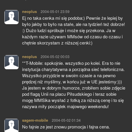
neoplus
pisze:
2004-05-01 23:59
Ej no taka cenka mi się podoba:) Pewnie że lepiej by
było jakby to było na stałe, ale na tydzień też dobrze!
:) Dużo ludzi spróbuje i może się przekona. Ja w
każdym razie używam MMsów od czasu do czasu i
chętnie skorzystam z niższej cenki:)
neoplus
pisze:
2004-05-02 00:03
**T-Mobile: spokojnie. wszystko po kolei. Era to nie
instytucja charytatywna a porządna sieć telefoniczna.
Wszystko przyjdzie w swoim czasie a na pewno
prędzej niż myślimy, w końcu już w UE jesteśmy:)))
Ja jestem w dobrym humorze, zrobiłem sobie zdjęcie
pod flagą Unii na placu Piłsudskiego i teraz sobie
mogę MMSika wysłać z fotką za niższą cenę i to się
nazywa miły początek majowego weekendu!
sagem-mobile
pisze:
2004-05-02 01:34
No fajnie ze jest znowu promocja i fajna cena.