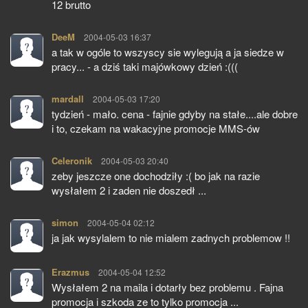
12 brutto
DeeM
pisze:
2004-05-03 16:37
a tak w ogóle to wszyscy sie wylegują a ja siedze w
pracy... - a dziś taki majówkowy dzień :(((
mardall
pisze:
2004-05-03 17:20
tydzień - mało. cena - fajnie gdyby na stałe....ale dobre
i to, czekam na wakacyjne promocje MMS-ów
Celeronik
pisze:
2004-05-03 20:40
zeby jeszcze one dochodziły :( bo jak na razie
wysłałem 2 i zaden nie doszedł ...
simon
pisze:
2004-05-04 02:12
ja jak wysylalem to nie mialem zadnych problemow !!
Erazmus
pisze:
2004-05-04 12:52
Wysłałem 2 na maila i dotarły bez problemu . Fajna
promocja i szkoda ze to tylko promocja ...