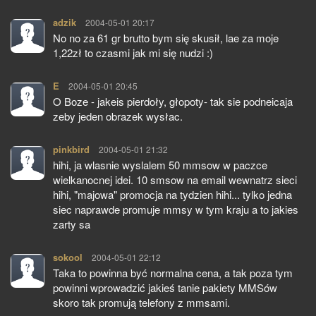
adzik
pisze:
2004-05-01 20:17
No no za 61 gr brutto bym się skusił, lae za moje
1,22zł to czasmi jak mi się nudzi :)
E
pisze:
2004-05-01 20:45
O Boze - jakeis pierdoły, głopoty- tak sie podneicaja
zeby jeden obrazek wysłac.
pinkbird
pisze:
2004-05-01 21:32
hihi, ja wlasnie wyslalem 50 mmsow w paczce
wielkanocnej idei. 10 smsow na email wewnatrz sieci
hihi, "majowa" promocja na tydzien hihi... tylko jedna
siec naprawde promuje mmsy w tym kraju a to jakies
zarty sa
sokool
pisze:
2004-05-01 22:12
Taka to powinna być normalna cena, a tak poza tym
powinni wprowadzić jakieś tanie pakiety MMSów
skoro tak promują telefony z mmsami.