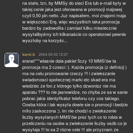
na stałe, tzn. by MMSy do sieci Era lub e-mail były w
takiej cenie jaka jest oferowana w promocji majowej
czyli 0,50 pln netto. Juz napisałem, moi znajomi maja
w większości Erę, więc wszystkich taka promocja
bardzo by zadowoliła i zamiast kilku miesiecznie
wysyłalibyśmy ich kilkanaście co operatorowi pewnie
wyszłoby na korzyśc...
karol.b
pisze:
2004-05-02 12:37
eranet***wlasnie dala pakiet 5czy 10 MMS'ów ta
promocja ma 2 czesci :). Każda promocja (z definicji )
ma na celu promowanie rzeczy !!! i zwiekszanie
swiadomosci społecznej marki etc skad era ma
wiedziec ze fon z którego tylko dzwonisz nie ma
aparatu ??? to nie jasnowidze, no chyba ze sa w sanie
pobrac jakis identyfikator telefonu czy cos takiego.
Oosba która i tak wysyła dowie sie o promocji i bedzie
miło zaskoczona :). im nie chodzi o zwiekszenie
liczby wysyłanych MMS'ów prez tych co to robia w
przeliczeniu na osobe a zwiekszenie liczby osób co je
wysyłaja !!! to sa 2 rózne cele !!! ale przyznam ze