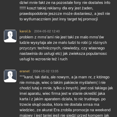
dziwi mnie fakt ze na pozostale fony nie dostałes info
!!!!!! koszt takiej reklamy dla ery jest żaden,
prawdopodobnie jeszcze może dostaniesz, a jesli nie
to wytłumaczniem jest inny target tej promocji
karol.b
pisze:
2004-05-02 12:40
problem z mms'ami nie jest taki ze malo mms'ów
ludzie wysyłaja ale ze mało ludzi to robi (z róznych
przyczyn: technicznych, niewiedzy, czy wlasnego
nastawinia do usługi etc) jak zwieksza popularnosc
usługi to wzrosnie też i ruch
eranet
pisze:
2004-05-02 13:05
***karol, tak dała, ale nowym, a ja mam nr, z którego
nie mmsuje, wiec o takim pakiecie myślałem( i nie
chodzi tutaj o mnie, tylko o innych). jest coś takiego jak
imei aparatu, wiec firma jest w stanie określić jaka
karta i z jakim aparatem działa, to nic trudnego. po
trzecie skąd osoba, ktora nie dostala smsa ma
wiedziec, ze akurat Era zrobila promocje na weekend
majowy i jest taniej jesli nie siedzi przed kompem jak