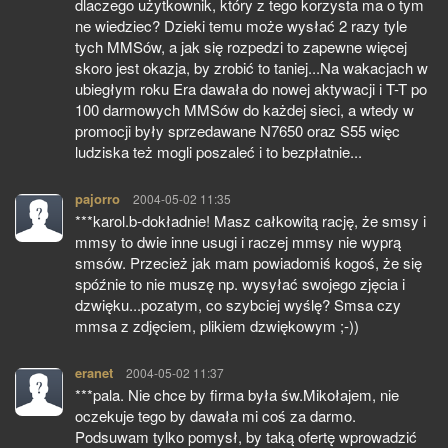
dlaczego użytkownik, który z tego korzysta ma o tym
ne wiedziec? Dzieki temu może wysłać 2 razy tyle
tych MMSów, a jak się rozpedzi to zapewne więcej
skoro jest okazja, by zrobić to taniej...Na wakacjach w
ubiegłym roku Era dawała do nowej aktywacji i T-T po
100 darmowych MMSów do każdej sieci, a wtedy w
promocji były sprzedawane N7650 oraz S55 więc
ludziska też mogli poszaleć i to bezpłatnie...
pajorro
pisze:
2004-05-02 11:35
***karol.b-dokładnie! Masz całkowitą rację, że smsy i
mmsy to dwie inne usugi i raczej mmsy nie wyprą
smsów. Przecież jak mam powiadomiś kogoś, że się
spóźnie to nie muszę np. wysyłać swojego zjęcia i
dzwięku...pozatym, co szybciej wyślę? Smsa czy
mmsa z zdjęciem, plikiem dzwiękowym ;-))
eranet
pisze:
2004-05-02 11:37
***pala. Nie chce by firma była św.Mikołajem, nie
oczekuje tego by dawała mi coś za darmo.
Podsuwam tylko pomysł, by taką ofertę wprowadzić