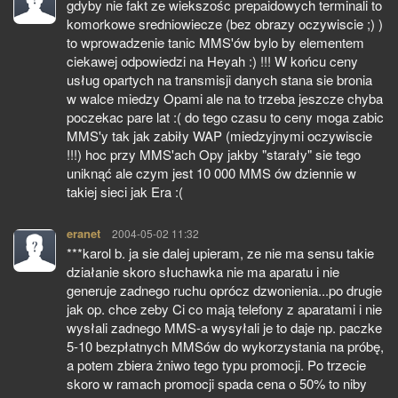
gdyby nie fakt ze wiekszośc prepaidowych terminali to
komorkowe sredniowiecze (bez obrazy oczywiscie ;) )
to wprowadzenie tanic MMS'ów bylo by elementem
ciekawej odpowiedzi na Heyah :) !!! W końcu ceny
usług opartych na transmisji danych stana sie bronia
w walce miedzy Opami ale na to trzeba jeszcze chyba
poczekac pare lat :( do tego czasu to ceny moga zabic
MMS'y tak jak zabiły WAP (miedzyjnymi oczywiscie
!!!) hoc przy MMS'ach Opy jakby "starały" sie tego
uniknąć ale czym jest 10 000 MMS ów dziennie w
takiej sieci jak Era :(
eranet
pisze:
2004-05-02 11:32
***karol b. ja sie dalej upieram, ze nie ma sensu takie
działanie skoro słuchawka nie ma aparatu i nie
generuje zadnego ruchu oprócz dzwonienia...po drugie
jak op. chce zeby Ci co mają telefony z aparatami i nie
wysłali zadnego MMS-a wysyłali je to daje np. paczke
5-10 bezpłatnych MMSów do wykorzystania na próbę,
a potem zbiera żniwo tego typu promocji. Po trzecie
skoro w ramach promocji spada cena o 50% to niby