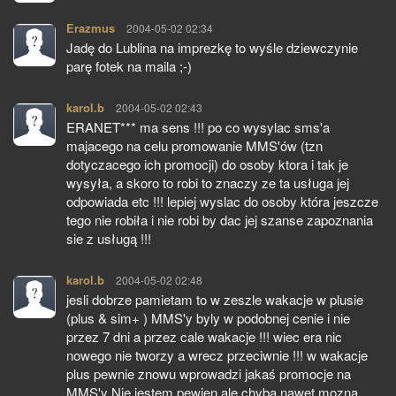
Erazmus
pisze:
2004-05-02 02:34
Jadę do Lublina na imprezkę to wyśle dziewczynie
parę fotek na maila ;-)
karol.b
pisze:
2004-05-02 02:43
ERANET*** ma sens !!! po co wysylac sms'a
majacego na celu promowanie MMS'ów (tzn
dotyczacego ich promocji) do osoby ktora i tak je
wysyła, a skoro to robi to znaczy ze ta usługa jej
odpowiada etc !!! lepiej wyslac do osoby która jeszcze
tego nie robiła i nie robi by dac jej szanse zapoznania
sie z usługą !!!
karol.b
pisze:
2004-05-02 02:48
jesli dobrze pamietam to w zeszle wakacje w plusie
(plus & sim+ ) MMS'y byly w podobnej cenie i nie
przez 7 dni a przez cale wakacje !!! wiec era nic
nowego nie tworzy a wrecz przeciwnie !!! w wakacje
plus pewnie znowu wprowadzi jakaś promocje na
MMS'y Nie jestem pewien ale chyba nawet mozna