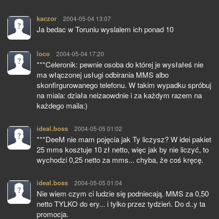
kaczor
pisze:
2004-05-04 13:07
Ja bedac w Toruniu wyslalem ich ponad 10
loco
pisze:
2004-05-04 17:20
***Celeronik: pewnie osoba do której je wysłałeś nie
ma włączonej usługi odbirania MMS albo
skonfirgurowanego telefonu. W takim wypadku spróbuj
na miala: działa neizaowdnie i za każdym razem na
każdego maila:)
ideal.boss
pisze:
2004-05-05 01:02
***DeeM nie mam pojęcia jak Ty liczysz? W idei pakiet
25 mms kosztuje 10 zł netto, więc jak by nie liczyć, to
wychodzi 0,25 netto za mms... chyba, że coś kręcę.
ideal.boss
pisze:
2004-05-05 01:04
Nie wiem czym ci ludzie się podniecają. MMS za 0,50
netto TYLKO do ery... i tylko przez tydzień. Do d..y ta
promocja.