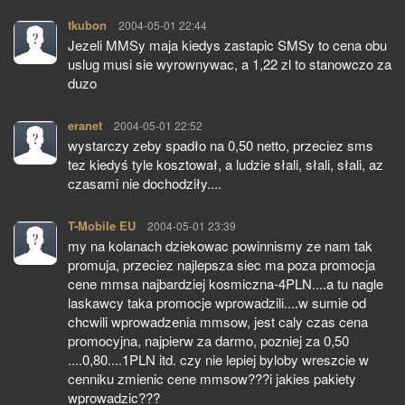
tkubon
pisze:
2004-05-01 22:44
Jezeli MMSy maja kiedys zastapic SMSy to cena obu
uslug musi sie wyrownywac, a 1,22 zl to stanowczo za
duzo
eranet
pisze:
2004-05-01 22:52
wystarczy zeby spadło na 0,50 netto, przeciez sms
tez kiedyś tyle kosztował, a ludzie słali, słali, słali, az
czasami nie dochodziły....
T-Mobile EU
pisze:
2004-05-01 23:39
my na kolanach dziekowac powinnismy ze nam tak
promuja, przeciez najlepsza siec ma poza promocja
cene mmsa najbardziej kosmiczna-4PLN....a tu nagle
laskawcy taka promocje wprowadzili....w sumie od
chcwili wprowadzenia mmsow, jest caly czas cena
promocyjna, najpierw za darmo, pozniej za 0,50
....0,80....1PLN itd. czy nie lepiej byloby wreszcie w
cenniku zmienic cene mmsow???i jakies pakiety
wprowadzic???