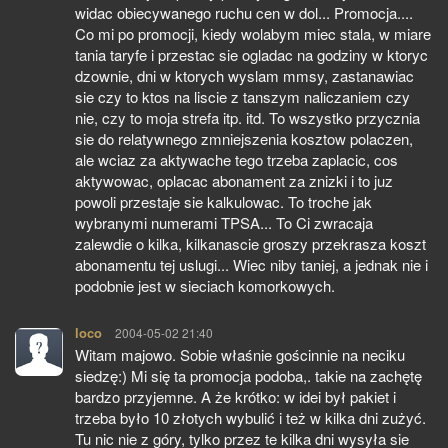
widac obiecywanego ruchu cen w dol... Promocja....
Co mi po promocji, kiedy wolabym miec stala, w miare
tania taryfe i przestac sie ogladac na godziny w ktoryc
dzownie, dni w ktorych wyslam mmsy, zastanawiac
sie czy to ktos na liscie z tanszym naliczaniem czy
nie, czy to moja strefa itp. itd. To wszystko przycznia
sie do relatywnego zmniejszenia kosztow polaczen,
ale wciaz za aktywache tego trzeba zaplacic, cos
aktywowac, oplacac abonament za znizki i to juz
powoli przestaje sie kalkulowac. To troche jak
wybranymi numerami TPSA... To Ci zwracaja
zalewdie o kilka, kilkanascie groszy przekrasza koszt
abonamentu tej uslugi... Wiec niby taniej, a jednak nie i
podobnie jest w sieciach komorkowych.
loco
pisze:
2004-05-02 21:40
Witam majowo. Sobie właśnie gościnnie na neciku
siedzę:) Mi się ta promocja podoba,. takie na zachętę
bardzo przyjemne. A że krótko: w idei był pakiet i
trzeba było 10 złotych wybulić i też w kilka dni zużyć.
Tu nic nie z góry, tylko przez te kilka dni wysyła sie