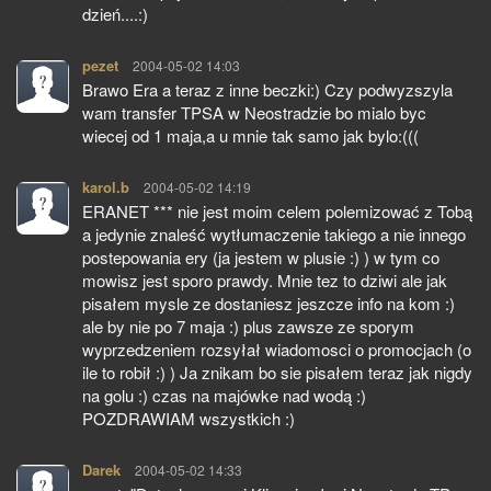
dzień....:)
pezet
pisze:
2004-05-02 14:03
Brawo Era a teraz z inne beczki:) Czy podwyzszyla
wam transfer TPSA w Neostradzie bo mialo byc
wiecej od 1 maja,a u mnie tak samo jak bylo:(((
karol.b
pisze:
2004-05-02 14:19
ERANET *** nie jest moim celem polemizować z Tobą
a jedynie znaleść wytłumaczenie takiego a nie innego
postepowania ery (ja jestem w plusie :) ) w tym co
mowisz jest sporo prawdy. Mnie tez to dziwi ale jak
pisałem mysle ze dostaniesz jeszcze info na kom :)
ale by nie po 7 maja :) plus zawsze ze sporym
wyprzedzeniem rozsyłał wiadomosci o promocjach (o
ile to robił :) ) Ja znikam bo sie pisałem teraz jak nigdy
na golu :) czas na majówke nad wodą :)
POZDRAWIAM wszystkich :)
Darek
pisze:
2004-05-02 14:33