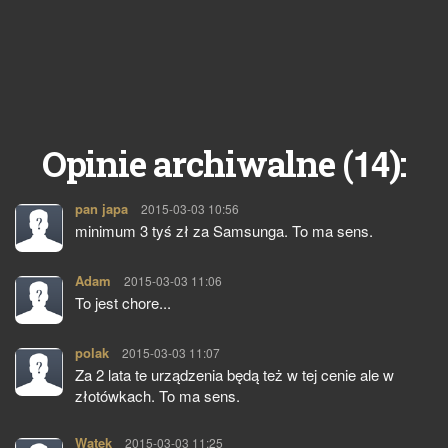
14
Opinie archiwalne (
):
pan japa
pisze:
2015-03-03 10:56
minimum 3 tyś zł za Samsunga. To ma sens.
Adam
pisze:
2015-03-03 11:06
To jest chore...
polak
pisze:
2015-03-03 11:07
Za 2 lata te urządzenia będą też w tej cenie ale w
złotówkach. To ma sens.
Watek
pisze:
2015-03-03 11:25