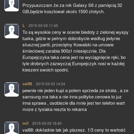
Przypuszczam że za rok Galaxy S6 z pamięcią 32
GB,będzie kosztował około 1500 złotych.
L
pisze:
2015-03-03 11:45
To są wysokie ceny w ocenie biedoty z zielonej wyspy
tuska, gdzie w pełnym dobrobycie według jedynie
słusznej partii, przeciętny Kowalski na umowie
śmieciowej zarabia 900zł miesięcznie. Dla
Europejczyka taka cena jest na wyciągnięcie ręki, bo
tyle drobnych zazwyczaj Europejczyk nosi w każdej
kieszeni swoich spodni.
vai88
pisze:
2015-03-03 14:34
pewnie nie jeden kupi a potem sprzeda ze strata , a ze
samsung ma taka a nie inna polityke cenowa to juz
inna sprawa , osobiscie dla mnie jest ten telefon wart
moze z tysiaka reszta to rekama
mif
pisze:
2015-03-03 16:40
vai88: dokładnie tak jak piszesz. 1/3 ceny to wartość