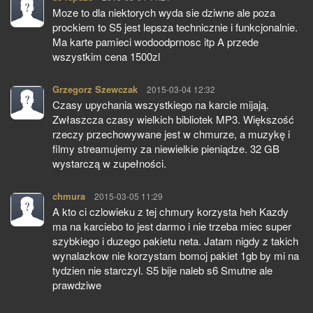
Moze to dla niektorych wyda sie dziwne ale poza
prockiem to S5 jest lepsza technicznie i funkcjonalnie.
Ma karte pamieci wodoodprnosc itp A przede
wszystkim cena 1500zl
Grzegorz Szewczak
pisze:
2015-03-04 12:32
Czasy upychania wszystkiego na karcie mijają.
Zwłaszcza czasy wielkich bibliotek MP3. Większość
rzeczy przechowywane jest w chmurze, a muzykę i
filmy streamujemy za niewielkie pieniądze. 32 GB
wystarczą w zupełności.
chmura
pisze:
2015-03-05 11:29
A kto ci czlowieku z tej chmury korzysta heh Kazdy
ma na karciebo to jest darmo i nie trzeba miec super
szybkiego i duzego pakietu neta. Jatam nigdy z takich
wynalazkow nie korzystam bomoj pakiet 1gb by mi na
tydzien nie starczyl. S5 bije naleb s6 Smutne ale
prawdziwe