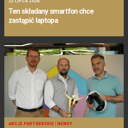
22 LIPCA 2026
Ten składany smartfon chce
zastąpić laptopa
AKCJE PARTNERSKIE
|
NEWSY