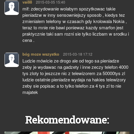
vai88
pisze:
2015-03-05 15:40
mif: zdecydowanie wolabym spozytkowac takie
pieniadzw w inny sensowniejszy sposob , kiedys tez
zmienialem telefony w czasach gdy krolowala Nokia ,
teraz to mnie nie bawi poniewaz kazdy smarfon jest
praktycznie taki sam rozni sie tylko liczbam w srodku i
cena .
bóg moze wszystko
pisze:
2015-03-18 17:12
Ludzie mówicie ze drogo ale od tego sa pieniadze
zeby je wydawac na gadzety i inne zeczy telefon 4000
tys zloty to jeszcze nic z telewizorem za 50000tys zl
ludzie ostatnie pieniadze wydaja na hakies telewizory
zeby sie popisac a to tylko telefon za 4 tys zl to nie
majatek
Rekomendowane: