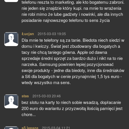
telefonu reszta to marketing. ale kto bogatemu zabroni.
nie jeden się znajdzie który kupi. na mnie to wrażenia
nie robi mimo że lube gadżety i nowinki, ale dla innych
posiadanie najnowszego telefonu to sens życia
Łucjan
pisze:
2015-03-03 19:05
Dla mnie te telefony są za tanie. Biedota niech siedzi w
domu i kwiczy. Świat jest zbudowany dla bogatych a
tacy nie chcą taniego gówna. Apple od dawna
sprzedaje średni sprzęt za bardzo dużo i nikt na to nie
narzeka. Samsung powinien lepiej pozycjonować
swoje produkty - jedne dla biedoty, inne dla średniaków
a S6 dla bogatych w cenie przynajmniej 1,5 tys euro -
wtedy wszystko ma sens.
stas
pisze:
2015-03-03 20:46
bez slotu na karty to niech sobie wsadzą, dopłacanie
200 euro do wariantu z przyzwoitą ilością pamięci jest
chore...
s5 lepsze
pisze:
2015-03-04 11:21