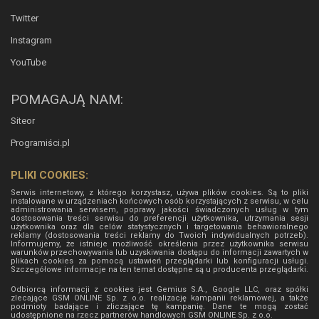
Twitter
Instagram
YouTube
POMAGAJĄ NAM:
Siteor
Programiści.pl
PLIKI COOKIES:
Serwis internetowy, z którego korzystasz, używa plików cookies. Są to pliki
instalowane w urządzeniach końcowych osób korzystających z serwisu, w celu
administrowania serwisem, poprawy jakości świadczonych usług w tym
dostosowania treści serwisu do preferencji użytkownika, utrzymania sesji
użytkownika oraz dla celów statystycznych i targetowania behawioralnego
reklamy (dostosowania treści reklamy do Twoich indywidualnych potrzeb).
Informujemy, że istnieje możliwość określenia przez użytkownika serwisu
warunków przechowywania lub uzyskiwania dostępu do informacji zawartych w
plikach cookies za pomocą ustawień przeglądarki lub konfiguracji usługi.
Szczegółowe informacje na ten temat dostępne są u producenta przeglądarki.
Odbiorcą informacji z cookies jest Gemius S.A., Google LLC, oraz spółki
zlecające GSM ONLINE Sp. z o.o. realizację kampanii reklamowej, a także
podmioty badające i zliczające tę kampanię. Dane te mogą zostać
udostępnione na rzecz partnerów handlowych
GSM ONLINE Sp. z o.o.