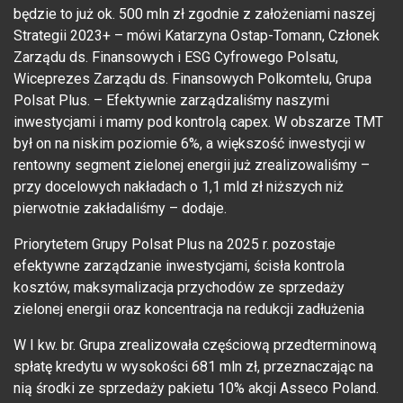
będzie to już ok. 500 mln zł zgodnie z założeniami naszej
Strategii 2023+ – mówi Katarzyna Ostap-Tomann, Członek
Zarządu ds. Finansowych i ESG Cyfrowego Polsatu,
Wiceprezes Zarządu ds. Finansowych Polkomtelu, Grupa
Polsat Plus. – Efektywnie zarządzaliśmy naszymi
inwestycjami i mamy pod kontrolą capex. W obszarze TMT
był on na niskim poziomie 6%, a większość inwestycji w
rentowny segment zielonej energii już zrealizowaliśmy –
przy docelowych nakładach o 1,1 mld zł niższych niż
pierwotnie zakładaliśmy – dodaje.
Priorytetem Grupy Polsat Plus na 2025 r. pozostaje
efektywne zarządzanie inwestycjami, ścisła kontrola
kosztów, maksymalizacja przychodów ze sprzedaży
zielonej energii oraz koncentracja na redukcji zadłużenia
W I kw. br. Grupa zrealizowała częściową przedterminową
spłatę kredytu w wysokości 681 mln zł, przeznaczając na
nią środki ze sprzedaży pakietu 10% akcji Asseco Poland.