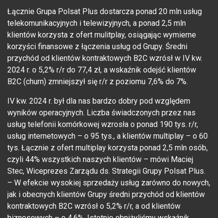
Łącznie Grupa Polsat Plus dostarcza ponad 20 mln usług
telekomunikacyjnych i telewizyjnych, a ponad 2,5 mln
klientów korzysta z ofert mulitplay, osiągając wymierne
korzyści finansowe z łączenia usług od Grupy. Średni
przychód od klientów kontraktowych B2C wzrósł w IV kw.
2024 r. o 5,2% r/r do 77,4 zł, a wskaźnik odejść klientów
B2C (churn) zmniejszył się r/r z poziomu 7,6% do 7%.
IV kw. 2024 r. był dla nas bardzo dobry pod względem
wyników operacyjnych. Liczba świadczonych przez nas
usług telefonii komórkowej wzrosła o ponad 190 tys. r/r,
usług internetowych – o 95 tys., a klientów multiplay – o 60
tys. Łącznie z ofert multiplay korzysta ponad 2,5 mln osób,
czyli 44% wszystkich naszych klientów – mówi Maciej
Stec, Wiceprezes Zarządu ds. Strategii Grupy Polsat Plus.
– W efekcie wysokiej sprzedaży usług zarówno do nowych,
jak i obecnych klientów Grupy średni przychód od klientów
kontraktowych B2C wzrósł o 5,2% r/r, a od klientów
biznesowych – o 4,6%. Istotnie obniżyliśmy wskaźnik