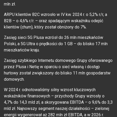
mln zł.
ARPU klientów B2C wzrosło w IV kw. 2024 r. o 5,2% r/r, a
B2B – o 4,6% r/r. – oraz spadającym wskaźniku odejść
klientów (churn), który został obniżony do 7%.
Zasięg sieci 5G Plusa wzrósł do 26 mln mieszkańców
Polski, a 5G Ultra o prędkości do 1 GB – do blisko 17 mln
mieszkańców kraju.
Zasięg szybkiego Internetu domowego Grupy oferowanego
przez Plusa i Netię w oparciu o sieć własną i dostęp
hurtowy został zwiększony do blisko 11 mln gospodarstw
domowych.
W 2024 r. odnotowaliśmy silny wzrost kluczowych
wskaźników finansowych – przychody Grupy wzrosły o
4,7% do 14,3 mld zł, a skorygowana EBITDA – o 9,6% do 3,3
mld zł. Najnowszy segment naszej działalności – zielonej
energii wygenerował aż 282 mln zł EBITDA, a w 2026 r.