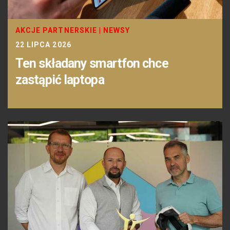
AKCJE PARTNERSKIE
|
NEWSY
22 LIPCA 2026
Ten składany smartfon chce
zastąpić laptopa