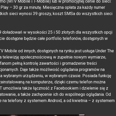
mo (MTV Mobile i T-Mobile) lub w promocyjnej cenie do sieci:
i Play – 30 gr za minutę. Miesięczna opłata za każdy numer
ich sieci wynosi 39 groszy, koszt SMSa do wszystkich sieci
39 doładowań w wysokości 25 i 50 złotych dla wszystkich opcji
cie dostępne będzie całe portfolio telefonów, dostępnych w
 Mobile od innych, dostępnych na rynku jest usługa Under The
wia telewizję społecznościową w zupełnie nowym wymiarze,
e fanom pełną kontrolę zawartości i gromadzenie treści
cjonarnych. Daje także możliwość oglądania programów na
, na wybranym urządzeniu, w wybranym czasie. Posiada funkcję
 zainstalowaną na komputerze, dzięki czemu telefon można
TT umożliwia także łączność z Facebookiem i dzielenie się z
atowanie, a także zachęcenie ich do wspólnego oglądania. Od
 na telefony z systemem Android, a od kwietnia – z systemem