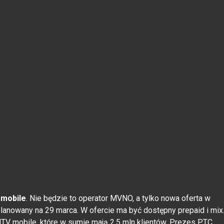
mobile
. Nie będzie to operator MVNO, a tylko nowa oferta w
planowany na 29 marca. W ofercie ma być dostępny prepaid i mix
 MTV mobile, które w sumie mają 2.5 mln klientów. Prezes PTC,