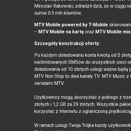
Miroslav Rakowski, zdradził dziś, że w ciągu
sumie 0.5 mln klientów.
MTV Mobile powered by T-Mobile
skierowana
–
MTV Mobile na kartę
oraz
MTV Mobile mix
Szczegóły konstrukcji oferty:
Po każdym doładowaniu konta kwotą od 5 złot
nielimitowanych SMSów do wszystkich sieci or
doładowania od 10 złotych usługi ważne będą p
MTV Non Stop to dwa kanały TV: MTV Music z t
serialami MTV.
Użytkownicy mogą skorzystać z jednego z trze
złotych i 1,2 GB za 29 złotych. Wszystkie paki
korzystać z Internetu z ograniczoną prędkości
W ramach usługi Twoja Trójka każdy użytkown