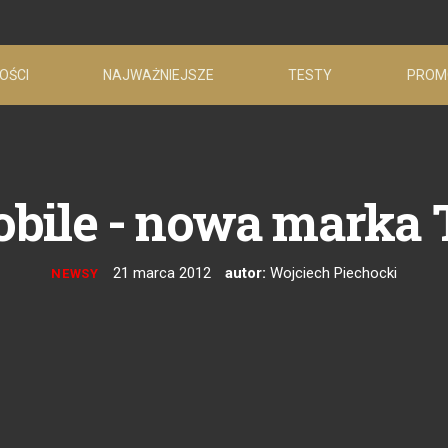
OŚCI
NAJWAŻNIEJSZE
TESTY
PROM
ile - nowa marka 
21 marca 2012
autor:
Wojciech Piechocki
NEWSY