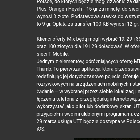
Polsce, do których będzie mógł dzwonić za dar
Plus, Orange i Heyah - 15 gr za minutę, do siec
wynosi 3 złote. Podstawowa stawka do wszystk
to 9 gr. Opłata za transfer 100 KB wynosi 12 gr.
Klienci oferty Mix będą mogli wybrać 19, 29 i 
oraz 100 złotych dla 19 i 29 doładowań. W ofer
sieci T-Mobile.
Jednym z elementów, odróżniających ofertę MTV
Thumb. To pierwsza aplikacja, która przedsta
redefiniując jej dotychczasowe pojęcie. Oferuj
rozrywkowych na urządzeniach mobilnych i sta
żądanie – w wybranej przez siebie lokalizacji
łączenia telefonu z przeglądarką internetową,
wykorzystać jako pilot lub dodatkowy ekran. U
przyjaciółmi swoimi ulubionymi programami, cz
29 marca usługa UTT będzie dostępna w Polsce
iOS.