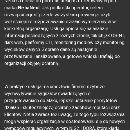
Netia CTI trafia do portfolio usług ICT oferowanych pod
marką
NetiaNext
. Jak podkreśla operator, celem
rozwiązania jest przede wszystkim prewencja, czyli
wcześniejsze rozpoznawanie działań wymierzonych w
konkretną organizację. Usługa opiera się na analizie
informacji pochodzących z różnych źródeł, takich jak OSINT,
dark web, platformy CTI, monitoring mediów czy monitoring
wycieków danych. Zebrane dane są następnie
przetwarzane i analizowane, a gotowe wnioski trafiają do
organizacji objętej ochroną.
W praktyce usługa ma umożliwić firmom szybsze
wychwytywanie sygnałów świadczących o
przygotowaniach do ataku, lepsze ustalanie priorytetów
działań i skuteczniejszą ochronę zasobów, reputacji oraz
klientów. Netia zwraca też uwagę, że tego typu rozwiązania
mogą wspierać organizacje w dostosowaniu się do nowych
wymogów regulacyjnych, w tym NIS2 i DORA, które kładą