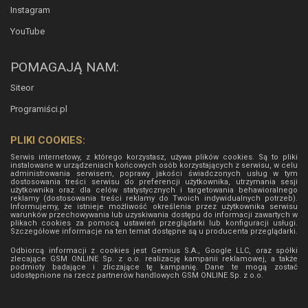
Instagram
YouTube
POMAGAJĄ NAM:
Siteor
Programiści.pl
PLIKI COOKIES:
Serwis internetowy, z którego korzystasz, używa plików cookies. Są to pliki
instalowane w urządzeniach końcowych osób korzystających z serwisu, w celu
administrowania serwisem, poprawy jakości świadczonych usług w tym
dostosowania treści serwisu do preferencji użytkownika, utrzymania sesji
użytkownika oraz dla celów statystycznych i targetowania behawioralnego
reklamy (dostosowania treści reklamy do Twoich indywidualnych potrzeb).
Informujemy, że istnieje możliwość określenia przez użytkownika serwisu
warunków przechowywania lub uzyskiwania dostępu do informacji zawartych w
plikach cookies za pomocą ustawień przeglądarki lub konfiguracji usługi.
Szczegółowe informacje na ten temat dostępne są u producenta przeglądarki.
Odbiorcą informacji z cookies jest Gemius S.A., Google LLC, oraz spółki
zlecające GSM ONLINE Sp. z o.o. realizację kampanii reklamowej, a także
podmioty badające i zliczające tę kampanię. Dane te mogą zostać
udostępnione na rzecz partnerów handlowych
GSM ONLINE Sp. z o.o.