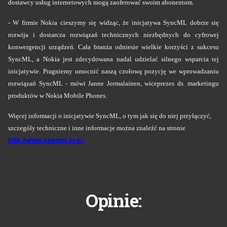
dostawcy usług internetowych mogą zaoferować swoim abonentom.
- W firmie Nokia cieszymy się widząc, że inicjatywa SyncML dobrze się
rozwija i dostarcza rozwiązań technicznych niezbędnych do cyfrowej
konwergencji urządzeń. Cała branża odniesie wielkie korzyści z sukcesu
SyncML, a Nokia jest zdecydowana nadal udzielać silnego wsparcia tej
inicjatywie. Pragniemy umocnić naszą czołową pozycję we wprowadzaniu
rozwiązań SyncML - mówi Janne Jormalainen, wiceprezes ds. marketingu
produktów w Nokia Mobile Phones.
Więcej informacji o inicjatywie SyncML, o tym jak się do niej przyłączyć,
szczegóły techniczne i inne informacje można znaleźć na stronie
http://www.syncml.org/.
Opinie: