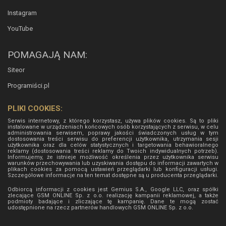
Instagram
YouTube
POMAGAJĄ NAM:
Siteor
Programiści.pl
PLIKI COOKIES:
Serwis internetowy, z którego korzystasz, używa plików cookies. Są to pliki
instalowane w urządzeniach końcowych osób korzystających z serwisu, w celu
administrowania serwisem, poprawy jakości świadczonych usług w tym
dostosowania treści serwisu do preferencji użytkownika, utrzymania sesji
użytkownika oraz dla celów statystycznych i targetowania behawioralnego
reklamy (dostosowania treści reklamy do Twoich indywidualnych potrzeb).
Informujemy, że istnieje możliwość określenia przez użytkownika serwisu
warunków przechowywania lub uzyskiwania dostępu do informacji zawartych w
plikach cookies za pomocą ustawień przeglądarki lub konfiguracji usługi.
Szczegółowe informacje na ten temat dostępne są u producenta przeglądarki.
Odbiorcą informacji z cookies jest Gemius S.A., Google LLC, oraz spółki
zlecające GSM ONLINE Sp. z o.o. realizację kampanii reklamowej, a także
podmioty badające i zliczające tę kampanię. Dane te mogą zostać
udostępnione na rzecz partnerów handlowych
GSM ONLINE Sp. z o.o.