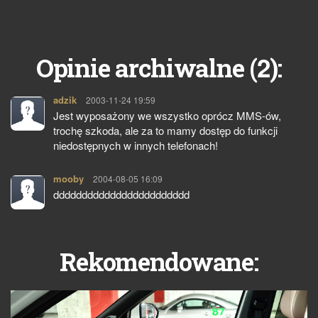
2
Opinie archiwalne (
):
adzik
pisze:
2003-11-24 19:59
Jest wyposażony we wszystko oprócz MMS-ów,
trochę szkoda, ale za to mamy dostęp do funkcji
niedostępnych w innych telefonach!
mooby
pisze:
2004-08-05 16:09
dddddddddddddddddddddddd
Rekomendowane: