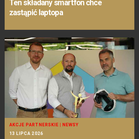
Ten składany smartfon chce
zastąpić laptopa
AKCJE PARTNERSKIE
|
NEWSY
13 LIPCA 2026