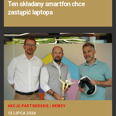
Ten składany smartfon chce
zastąpić laptopa
AKCJE PARTNERSKIE
|
NEWSY
13 LIPCA 2026