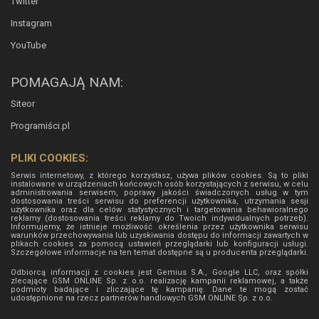
Twitter
Instagram
YouTube
POMAGAJĄ NAM:
Siteor
Programiści.pl
PLIKI COOKIES:
Serwis internetowy, z którego korzystasz, używa plików cookies. Są to pliki
instalowane w urządzeniach końcowych osób korzystających z serwisu, w celu
administrowania serwisem, poprawy jakości świadczonych usług w tym
dostosowania treści serwisu do preferencji użytkownika, utrzymania sesji
użytkownika oraz dla celów statystycznych i targetowania behawioralnego
reklamy (dostosowania treści reklamy do Twoich indywidualnych potrzeb).
Informujemy, że istnieje możliwość określenia przez użytkownika serwisu
warunków przechowywania lub uzyskiwania dostępu do informacji zawartych w
plikach cookies za pomocą ustawień przeglądarki lub konfiguracji usługi.
Szczegółowe informacje na ten temat dostępne są u producenta przeglądarki.
Odbiorcą informacji z cookies jest Gemius S.A., Google LLC, oraz spółki
zlecające GSM ONLINE Sp. z o.o. realizację kampanii reklamowej, a także
podmioty badające i zliczające tę kampanię. Dane te mogą zostać
udostępnione na rzecz partnerów handlowych
GSM ONLINE Sp. z o.o.