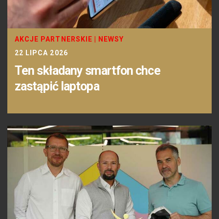
AKCJE PARTNERSKIE
|
NEWSY
22 LIPCA 2026
Ten składany smartfon chce
zastąpić laptopa