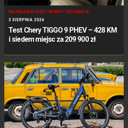
NAJWAŻNIEJSZE
|
NEWSY
|
RECENZJE
3 SIERPNIA 2026
Test Chery TIGGO 9 PHEV – 428 KM
i siedem miejsc za 209 900 zł