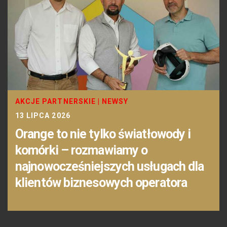
AKCJE PARTNERSKIE
|
NEWSY
13 LIPCA 2026
Orange to nie tylko światłowody i
komórki – rozmawiamy o
najnowocześniejszych usługach dla
klientów biznesowych operatora