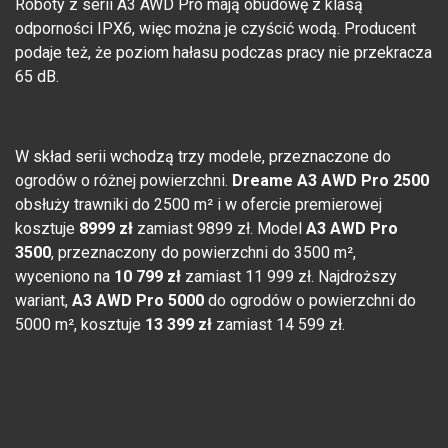
Roboty z serii A3 AWD Pro mają obudowę z klasą
odporności IPX6, więc można je czyścić wodą. Producent
podaje też, że poziom hałasu podczas pracy nie przekracza
65 dB.
W skład serii wchodzą trzy modele, przeznaczone do
ogrodów o różnej powierzchni.
Dreame A3 AWD Pro 2500
obsłuży trawniki do 2500 m² i w ofercie premierowej
kosztuje
8999 zł
zamiast 9899 zł. Model
A3 AWD Pro
3500
, przeznaczony do powierzchni do 3500 m²,
wyceniono na
10 799 zł
zamiast 11 999 zł. Najdroższy
wariant,
A3 AWD Pro 5000
do ogrodów o powierzchni do
5000 m², kosztuje
13 399 zł
zamiast 14 599 zł.