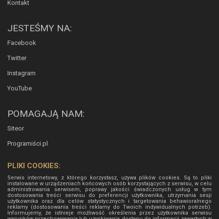
Kontakt
JESTEŚMY NA:
Facebook
Twitter
Instagram
YouTube
POMAGAJĄ NAM:
Siteor
Programiści.pl
PLIKI COOKIES:
Serwis internetowy, z którego korzystasz, używa plików cookies. Są to pliki
instalowane w urządzeniach końcowych osób korzystających z serwisu, w celu
administrowania serwisem, poprawy jakości świadczonych usług w tym
dostosowania treści serwisu do preferencji użytkownika, utrzymania sesji
użytkownika oraz dla celów statystycznych i targetowania behawioralnego
reklamy (dostosowania treści reklamy do Twoich indywidualnych potrzeb).
Informujemy, że istnieje możliwość określenia przez użytkownika serwisu
warunków przechowywania lub uzyskiwania dostępu do informacji zawartych w