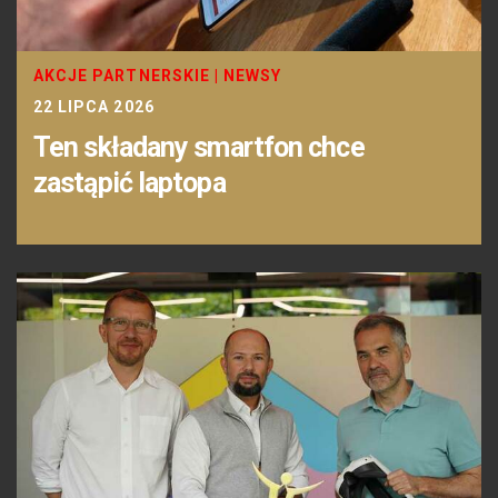
AKCJE PARTNERSKIE
|
NEWSY
22 LIPCA 2026
Ten składany smartfon chce
zastąpić laptopa