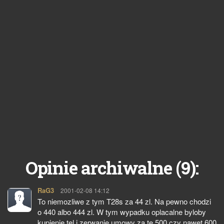
9
Opinie archiwalne (
):
RaG3
pisze:
2001-02-08 14:12
To niemozliwe z tym T28s za 44 zl. Na pewno chodzi
o 440 albo 444 zl. W tym wypadku oplacalne byloby
kupienie tel i zerwanie umowy za te 500 czy nawet 600