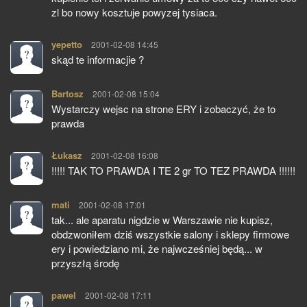
zl bo nowy kosztuje powyzej tysiaca.
yepetto
pisze:
2001-02-08 14:45
skąd te informacjie ?
Bartosz
pisze:
2001-02-08 15:04
Wystarczy wejsc na strone ERY i zobaczyć, że to
prawda
Łukasz
pisze:
2001-02-08 16:08
!!!!! TAK TO PRAWDA I TE 2 gr TO TEZ PRAWDA !!!!!!
mati
pisze:
2001-02-08 17:01
tak... ale aparatu nigdzie w Warszawie nie kupisz,
obdzwoniłem dziś wszystkie salony i sklepy firmowe
ery i powiedziano mi, że najwcześniej będą... w
przyszłą środę
pawel
pisze:
2001-02-08 17:11