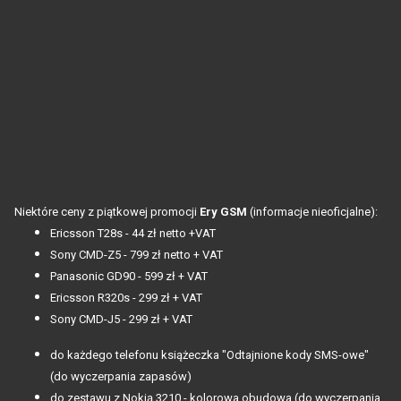
Niektóre ceny z piątkowej promocji
Ery GSM
(informacje nieoficjalne):
Ericsson T28s - 44 zł netto +VAT
Sony CMD-Z5 - 799 zł netto + VAT
Panasonic GD90 - 599 zł + VAT
Ericsson R320s - 299 zł + VAT
Sony CMD-J5 - 299 zł + VAT
do każdego telefonu książeczka "Odtajnione kody SMS-owe"
(do wyczerpania zapasów)
do zestawu z Nokią 3210 - kolorowa obudowa (do wyczerpania