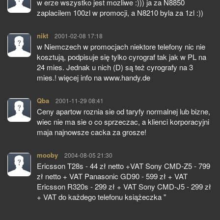
w erze wszystko jest mozliwe :))) ja za N8850
zaplacilem 100zl w promocji, a N8210 byla za 1zl :))
nikt
pisze:
2001-02-08 17:18
w Niemczech w promocjach niektore telefony nic nie
kosztują, podpisuje się tylko cyrograf tak jak w PL na
24 mies. Jednak u nich (D) są też cyrografy na 3
mies.! więcej info na www.handy.de
Qba
pisze:
2001-11-29 08:41
Ceny apartow roznia sie od taryfy normalnej lub bizne,
wiec nie ma sie o co sprzeczac, a klienci korporacyjni
maja najnowsze cacka za grosze!
mooby
pisze:
2004-08-05 21:30
Ericsson T28s - 44 zł netto +VAT Sony CMD-Z5 - 799
zł netto + VAT Panasonic GD90 - 599 zł + VAT
Ericsson R320s - 299 zł + VAT Sony CMD-J5 - 299 zł
+ VAT do każdego telefonu książeczka "