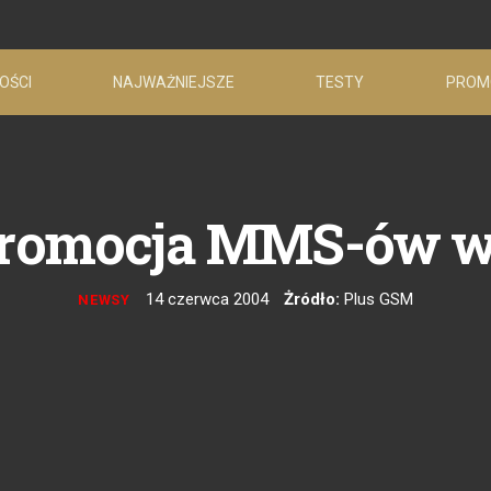
OŚCI
NAJWAŻNIEJSZE
TESTY
PROM
promocja MMS-ów w
14 czerwca 2004
Żródło:
Plus GSM
NEWSY