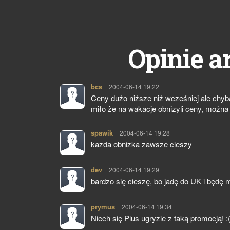
Opinie a
bcs
pisze:
2004-06-14 19:22
Ceny dużo niższe niż wcześniej ale chyb
miło że na wakacje obnizyli ceny, można
spawik
pisze:
2004-06-14 19:28
kazda obnizka zawsze cieszy
dev
pisze:
2004-06-14 19:29
bardzo się cieszę, bo jadę do UK i będę m
prymus
pisze:
2004-06-14 19:34
Niech się Plus ugryzie z taką promocją! 