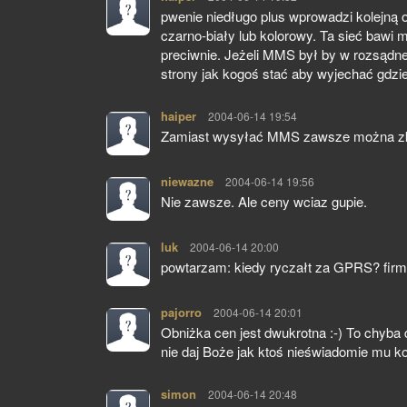
pwenie niedługo plus wprowadzi kolejną
czarno-biały lub kolorowy. Ta sieć bawi 
preciwnie. Jeżeli MMS był by w rozsądnej
strony jak kogoś stać aby wyjechać gdzieś
haiper
pisze:
2004-06-14 19:54
Zamiast wysyłać MMS zawsze można zkoż
niewazne
pisze:
2004-06-14 19:56
Nie zawsze. Ale ceny wciaz gupie.
luk
pisze:
2004-06-14 20:00
powtarzam: kiedy ryczałt za GPRS? firmo
pajorro
pisze:
2004-06-14 20:01
Obniżka cen jest dwukrotna :-) To chyba 
nie daj Boże jak ktoś nieświadomie mu ko
simon
pisze:
2004-06-14 20:48