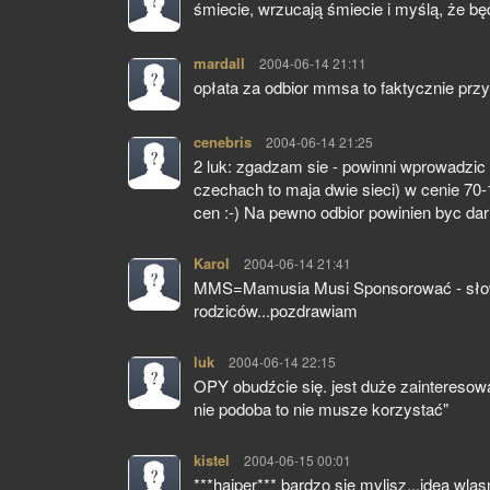
śmiecie, wrzucają śmiecie i myślą, że będ
mardall
pisze:
2004-06-14 21:11
opłata za odbior mmsa to faktycznie przy
cenebris
pisze:
2004-06-14 21:25
2 luk: zgadzam sie - powinni wprowadzic
czechach to maja dwie sieci) w cenie 70-
cen :-) Na pewno odbior powinien byc dar
Karol
pisze:
2004-06-14 21:41
MMS=Mamusia Musi Sponsorować - słowe
rodziców...pozdrawiam
luk
pisze:
2004-06-14 22:15
OPY obudźcie się. jest duże zainteresowa
nie podoba to nie musze korzystać"
kistel
pisze:
2004-06-15 00:01
***haiper*** bardzo sie mylisz...idea wla