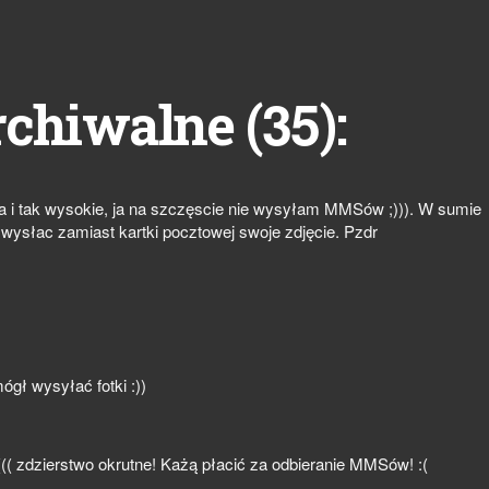
35
rchiwalne (
):
a i tak wysokie, ja na szczęscie nie wysyłam MMSów ;))). W sumie
 wysłac zamiast kartki pocztowej swoje zdjęcie. Pzdr
ógł wysyłać fotki :))
:((( zdzierstwo okrutne! Każą płacić za odbieranie MMSów! :(