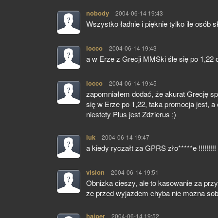
nobody
pisze:
2004-06-14 19:43
Wszystko ładnie i pięknie tylko ile osób s
locco
pisze:
2004-06-14 19:43
a w Erze z Grecji MMSki śle się po 1,22 
locco
pisze:
2004-06-14 19:45
zapomniałem dodać, że akurat Grecję sp
się w Erze po 1,22, taka promocja jest, 
niestety Plus jest Zdzierus ;)
luk
pisze:
2004-06-14 19:47
a kiedy ryczałt za GPRS zło*****e !!!!!!!
vision
pisze:
2004-06-14 19:51
Obnizka cieszy, ale to kasowanie za przy
ze przed wyjazdem chyba nie mozna sobie
haiper
pisze:
2004-06-14 19:52