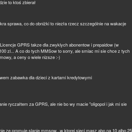
zie to ktoś zbierał
kra sprawa, co do obniżki to niezła rzecz szczególnie na wakacje
 Licencje GPRS takze dla zwyklych abonentow i prepaidow (w
100 zl... A co do tych MMSow to sorry, ale smiac mi sie chce z tych
mowy, a ceny o wiele nizsze :-)
m zabawka dla dzieci z kartami kredytowymi
nie ryczałtem za GPRS, ale nie bo wy macie "oligopol i jak mi sie
snie ze promuje slanie mmsow...w ktorej sieci masz abo na 10 albo 25