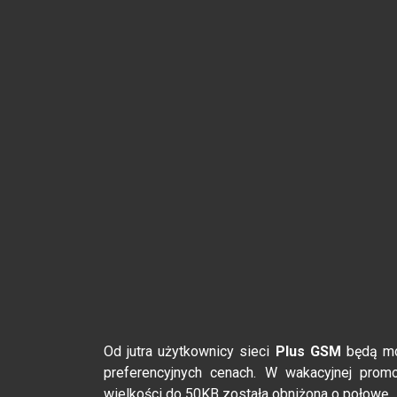
Od jutra użytkownicy sieci
Plus GSM
będą mo
preferencyjnych cenach. W wakacyjnej prom
wielkości do 50KB została obniżona o połowę.