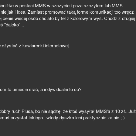
 obniżke w postaci MMS w szczycie i poza szczytem lub MMS
mnie jak i Idea. Zamiast promować taką forme komunikacji too wręcz
 cenie więcej osób chciało by tel z kolorowym wyś. Chodz z drugiej
 "daleko"...
ystać z kawiarenki internetowej.
m to umiecie srać, a indywidualni to co?
dobry ruch Plusa, bo nie sądzę, że ktoś wysyłał MMS'a z 10 zł...Już
muś przysłał takiego...wtedy dyszka leci praktycznie za nic ;-)