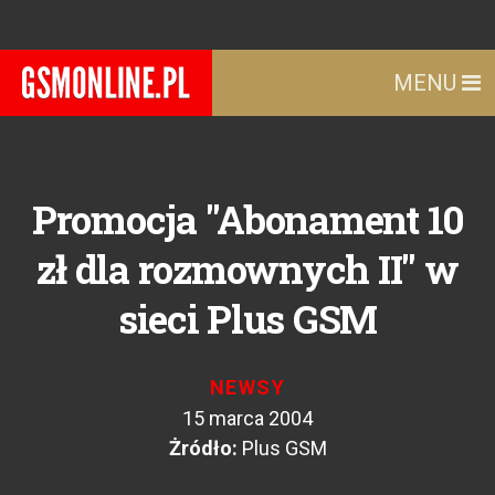
MENU
Promocja "Abonament 10
zł dla rozmownych II" w
sieci Plus GSM
NEWSY
15 marca 2004
Żródło:
Plus GSM