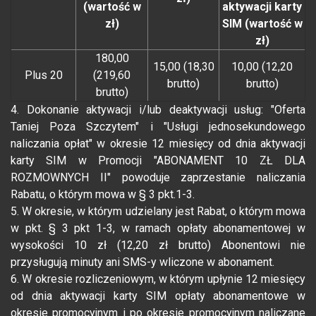
(wartość w
aktywacji karty
zł)
SIM (wartość w
zł)
180,00
15,00 (18,30
10,00 (12,20
Plus 20
(219,60
brutto)
brutto)
brutto)
4. Dokonanie aktywacji i/lub deaktywacji usług: "Oferta
Taniej Poza Szczytem" i "Usługi jednosekundowego
naliczania opłat" w okresie 12 miesięcy od dnia aktywacji
karty SIM w Promocji "ABONAMENT 10 ZŁ DLA
ROZMOWNYCH II" powoduje zaprzestanie naliczania
Rabatu, o którym mowa w § 3 pkt.1-3.
5. W okresie, w którym udzielany jest Rabat, o którym mowa
w pkt. § 3 pkt 1-3, w ramach opłaty abonamentowej w
wysokości 10 zł (12,20 zł brutto) Abonentowi nie
przysługują minuty ani SMS-y wliczone w abonament.
6. W okresie rozliczeniowym, w którym upłynie 12 miesięcy
od dnia aktywacji karty SIM opłaty abonamentowe w
okresie promocyjnym i po okresie promocyjnym naliczane