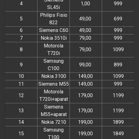
4
1,00
999
SL45i
Philips Fisio
5
49,00
699
822
6
Siemens C60
49,00
999
7
Nokia 3510i
79,00
999
Motorola
8
79,00
1099
T720i
Samsung
9
99,00
899
C100
10
Nokia 3100
149,00
1099
11
Siemens M55
149,00
999
Motorola
12
179,00
1199
T720i+aparat
Siemens
13
179,00
1199
M55+aparat
14
Nokia 7210
199,00
1899
Samsung
15
199,00
1849
T100