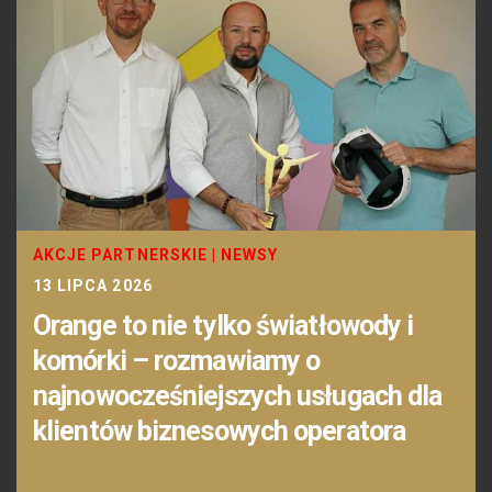
AKCJE PARTNERSKIE
|
NEWSY
13 LIPCA 2026
Orange to nie tylko światłowody i
komórki – rozmawiamy o
najnowocześniejszych usługach dla
klientów biznesowych operatora