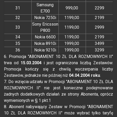
Samsung
31
999,00
2299
E700
32
Nokia 7250i
1199,00
2199
Sony Ericsson
33
1199,00
2999
P800
34
Nokia 6600
1199,00
2199
35
Nokia 8910i
1999,00
3499
36
Nokia 9210i
1999,00
3299
6. Promocja "ABONAMENT 10 ZŁ DLA ROZMOWNYCH II"
trwa od
15.03.2004
i jest ograniczona liczbą Zestawów.
Promocja kończy się z chwilą wyczerpania liczby
Zestawów, jednakże nie później niż
04.04.2004 roku
.
7. Do wzięcia udziału w Promocji "ABONAMENT 10 ZŁ DLA
ROZMOWNYCH II" nie jest konieczne podejmowanie
żadnych dodatkowych działań ze strony Abonenta, oprócz
wymienionych w § 1 pkt.1
8. Abonent nabywający Zestaw w Promocji "ABONAMENT
10 ZŁ DLA ROZMOWNYCH II" może wybrać tylko taryfę