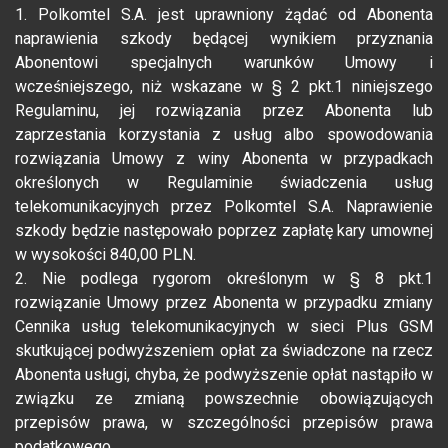
1. Polkomtel S.A. jest uprawniony żądać od Abonenta
naprawienia szkody będącej wynikiem przyznania
Abonentowi specjalnych warunków Umowy i
wcześniejszego, niż wskazane w § 2 pkt.1 niniejszego
Regulaminu, jej rozwiązania przez Abonenta lub
zaprzestania korzystania z usług albo spowodowania
rozwiązania Umowy z winy Abonenta w przypadkach
określonych w Regulaminie świadczenia usług
telekomunikacyjnych przez Polkomtel S.A. Naprawienie
szkody będzie następowało poprzez zapłatę kary umownej
w wysokości 840,00 PLN.
2. Nie podlega rygorom określonym w § 8 pkt.1
rozwiązanie Umowy przez Abonenta w przypadku zmiany
Cennika usług telekomunikacyjnych w sieci Plus GSM
skutkującej podwyższeniem opłat za świadczone na rzecz
Abonenta usługi, chyba, że podwyższenie opłat nastąpiło w
związku ze zmianą powszechnie obowiązujących
przepisów prawa, w szczególności przepisów prawa
podatkowego.