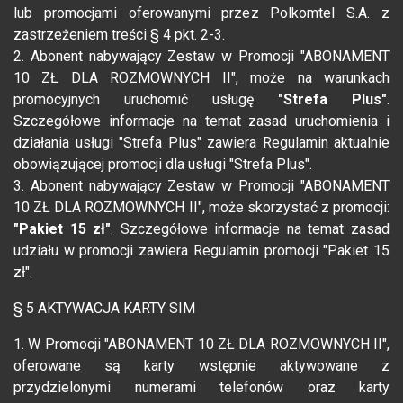
lub promocjami oferowanymi przez Polkomtel S.A. z
zastrzeżeniem treści § 4 pkt. 2-3.
2. Abonent nabywający Zestaw w Promocji "ABONAMENT
10 ZŁ DLA ROZMOWNYCH II", może na warunkach
promocyjnych uruchomić usługę
"Strefa Plus"
.
Szczegółowe informacje na temat zasad uruchomienia i
działania usługi "Strefa Plus" zawiera Regulamin aktualnie
obowiązującej promocji dla usługi "Strefa Plus".
3. Abonent nabywający Zestaw w Promocji "ABONAMENT
10 ZŁ DLA ROZMOWNYCH II", może skorzystać z promocji:
"Pakiet 15 zł"
. Szczegółowe informacje na temat zasad
udziału w promocji zawiera Regulamin promocji "Pakiet 15
zł".
§ 5 AKTYWACJA KARTY SIM
1. W Promocji "ABONAMENT 10 ZŁ DLA ROZMOWNYCH II",
oferowane są karty wstępnie aktywowane z
przydzielonymi numerami telefonów oraz karty