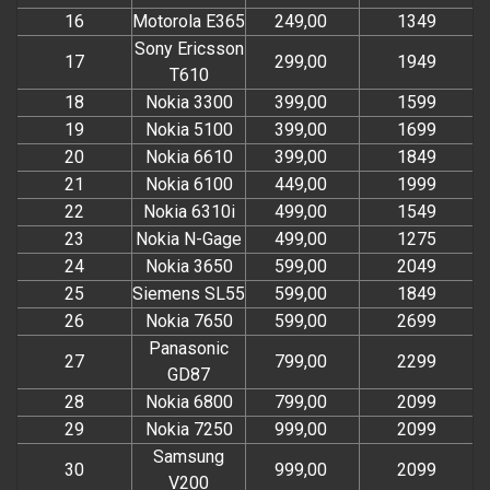
16
Motorola E365
249,00
1349
Sony Ericsson
17
299,00
1949
T610
18
Nokia 3300
399,00
1599
19
Nokia 5100
399,00
1699
20
Nokia 6610
399,00
1849
21
Nokia 6100
449,00
1999
22
Nokia 6310i
499,00
1549
23
Nokia N-Gage
499,00
1275
24
Nokia 3650
599,00
2049
25
Siemens SL55
599,00
1849
26
Nokia 7650
599,00
2699
Panasonic
27
799,00
2299
GD87
28
Nokia 6800
799,00
2099
29
Nokia 7250
999,00
2099
Samsung
30
999,00
2099
V200