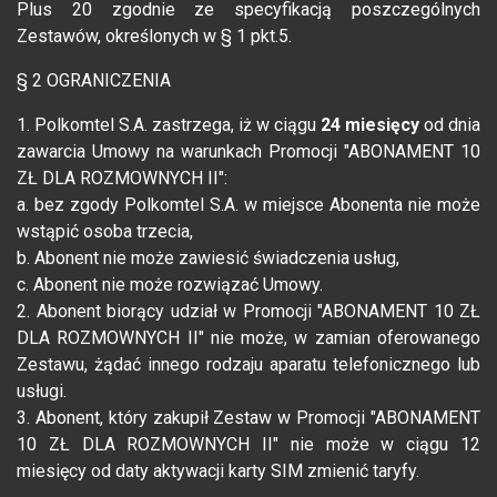
Plus 20 zgodnie ze specyfikacją poszczególnych
Zestawów, określonych w § 1 pkt.5.
§ 2 OGRANICZENIA
1. Polkomtel S.A. zastrzega, iż w ciągu
24 miesięcy
od dnia
zawarcia Umowy na warunkach Promocji "ABONAMENT 10
ZŁ DLA ROZMOWNYCH II":
a. bez zgody Polkomtel S.A. w miejsce Abonenta nie może
wstąpić osoba trzecia,
b. Abonent nie może zawiesić świadczenia usług,
c. Abonent nie może rozwiązać Umowy.
2. Abonent biorący udział w Promocji "ABONAMENT 10 ZŁ
DLA ROZMOWNYCH II" nie może, w zamian oferowanego
Zestawu, żądać innego rodzaju aparatu telefonicznego lub
usługi.
3. Abonent, który zakupił Zestaw w Promocji "ABONAMENT
10 ZŁ DLA ROZMOWNYCH II" nie może w ciągu 12
miesięcy od daty aktywacji karty SIM zmienić taryfy.