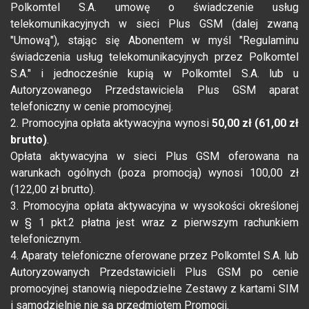
Polkomtel S.A. umowę o świadczenie usług
telekomunikacyjnych w sieci Plus GSM (dalej zwaną
"Umową"), stając się Abonentem w myśl "Regulaminu
świadczenia usług telekomunikacyjnych przez Polkomtel
S.A." i jednocześnie kupią w Polkomtel S.A. lub u
Autoryzowanego Przedstawiciela Plus GSM aparat
telefoniczny w cenie promocyjnej.
2. Promocyjna opłata aktywacyjna wynosi
50,00 zł (61,00 zł
brutto)
.
Opłata aktywacyjna w sieci Plus GSM oferowana na
warunkach ogólnych (poza promocją) wynosi 100,00 zł
(122,00 zł brutto).
3. Promocyjna opłata aktywacyjna w wysokości określonej
w § 1 pkt.2 płatna jest wraz z pierwszym rachunkiem
telefonicznym.
4. Aparaty telefoniczne oferowane przez Polkomtel S.A. lub
Autoryzowanych Przedstawicieli Plus GSM po cenie
promocyjnej stanowią niepodzielne Zestawy z kartami SIM
i samodzielnie nie są przedmiotem Promocji.