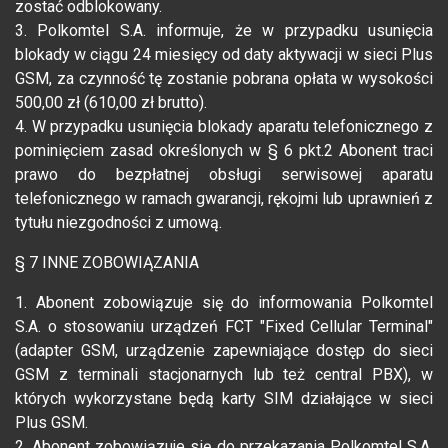
zostać odblokowany.
3. Polkomtel S.A. informuje, że w przypadku usunięcia
blokady w ciągu 24 miesięcy od daty aktywacji w sieci Plus
GSM, za czynność tę zostanie pobrana opłata w wysokości
500,00 zł (610,00 zł brutto).
4. W przypadku usunięcia blokady aparatu telefonicznego z
pominięciem zasad określonych w § 6 pkt.2 Abonent traci
prawo do bezpłatnej obsługi serwisowej aparatu
telefonicznego w ramach gwarancji, rękojmi lub uprawnień z
tytułu niezgodności z umową.
§ 7 INNE ZOBOWIĄZANIA
1. Abonent zobowiązuje się do informowania Polkomtel
S.A. o stosowaniu urządzeń FCT "Fixed Cellular Terminal"
(adapter GSM, urządzenie zapewniające dostęp do sieci
GSM z terminali stacjonarnych lub też central PBX), w
których wykorzystane będą karty SIM działające w sieci
Plus GSM.
2. Abonent zobowiązuje się do przekazania Polkomtel S.A.