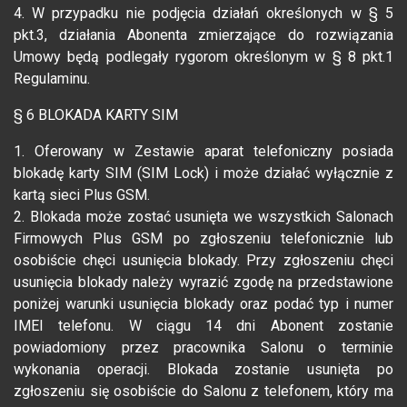
4. W przypadku nie podjęcia działań określonych w § 5
pkt.3, działania Abonenta zmierzające do rozwiązania
Umowy będą podlegały rygorom określonym w § 8 pkt.1
Regulaminu.
§ 6 BLOKADA KARTY SIM
1. Oferowany w Zestawie aparat telefoniczny posiada
blokadę karty SIM (SIM Lock) i może działać wyłącznie z
kartą sieci Plus GSM.
2. Blokada może zostać usunięta we wszystkich Salonach
Firmowych Plus GSM po zgłoszeniu telefonicznie lub
osobiście chęci usunięcia blokady. Przy zgłoszeniu chęci
usunięcia blokady należy wyrazić zgodę na przedstawione
poniżej warunki usunięcia blokady oraz podać typ i numer
IMEI telefonu. W ciągu 14 dni Abonent zostanie
powiadomiony przez pracownika Salonu o terminie
wykonania operacji. Blokada zostanie usunięta po
zgłoszeniu się osobiście do Salonu z telefonem, który ma