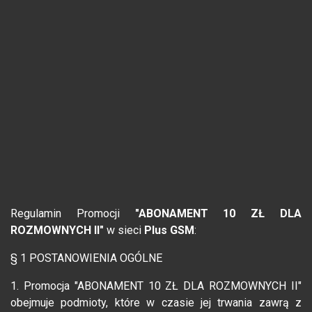
Regulamin Promocji
"ABONAMENT 10 ZŁ DLA
ROZMOWNYCH II"
w sieci
Plus GSM
:
§ 1 POSTANOWIENIA OGÓLNE
1. Promocja "ABONAMENT 10 ZŁ DLA ROZMOWNYCH II"
obejmuje podmioty, które w czasie jej trwania zawrą z