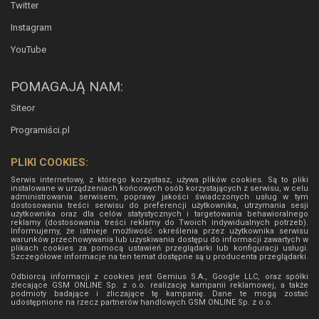
Twitter
Instagram
YouTube
POMAGAJĄ NAM:
Siteor
Programiści.pl
PLIKI COOKIES:
Serwis internetowy, z którego korzystasz, używa plików cookies. Są to pliki
instalowane w urządzeniach końcowych osób korzystających z serwisu, w celu
administrowania serwisem, poprawy jakości świadczonych usług w tym
dostosowania treści serwisu do preferencji użytkownika, utrzymania sesji
użytkownika oraz dla celów statystycznych i targetowania behawioralnego
reklamy (dostosowania treści reklamy do Twoich indywidualnych potrzeb).
Informujemy, że istnieje możliwość określenia przez użytkownika serwisu
warunków przechowywania lub uzyskiwania dostępu do informacji zawartych w
plikach cookies za pomocą ustawień przeglądarki lub konfiguracji usługi.
Szczegółowe informacje na ten temat dostępne są u producenta przeglądarki.
Odbiorcą informacji z cookies jest Gemius S.A., Google LLC, oraz spółki
zlecające GSM ONLINE Sp. z o.o. realizację kampanii reklamowej, a także
podmioty badające i zliczające tę kampanię. Dane te mogą zostać
udostępnione na rzecz partnerów handlowych
GSM ONLINE Sp. z o.o.