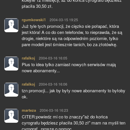
płaciła 30,50 zł.
rgumkowski1
pisze:
2004-03-15 19:25
Już tyle tych promocji, że cięzko sie połapać, która
jest która! A co do cen telefonów, to nieprawda, że są
drogie, niektóre są na odpowiednim poziomie, tylko
pare modeli jest śmiesznie tanich, bo za złotówkę.
rafalkoj
pisze:
2004-03-16 16:05
Plus to idea tylko zamiast nowych serwisów mają
nowe abonamenty...
rafalkoj
pisze:
2004-03-16 16:06
tzn promocji... jak by były nowe abonamenty to byłoby
ok.
marteza
pisze:
2004-03-16 16:23
CITER:powiedz mi co to znaczy"aż do końca
cyrografu będziesz płaciła 30,50 zł" mam na myśli ten
cyrograf...prosze o pomoc