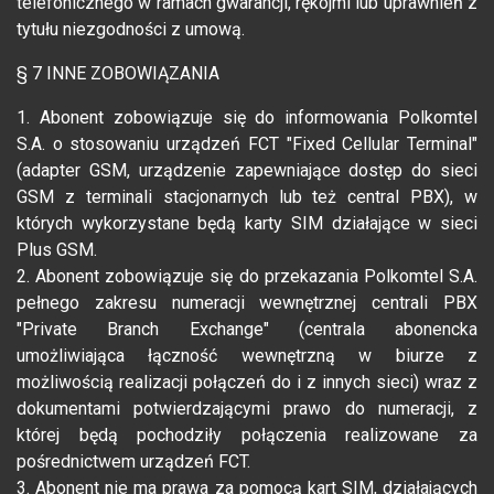
telefonicznego w ramach gwarancji, rękojmi lub uprawnień z
tytułu niezgodności z umową.
§ 7 INNE ZOBOWIĄZANIA
1. Abonent zobowiązuje się do informowania Polkomtel
S.A. o stosowaniu urządzeń FCT "Fixed Cellular Terminal"
(adapter GSM, urządzenie zapewniające dostęp do sieci
GSM z terminali stacjonarnych lub też central PBX), w
których wykorzystane będą karty SIM działające w sieci
Plus GSM.
2. Abonent zobowiązuje się do przekazania Polkomtel S.A.
pełnego zakresu numeracji wewnętrznej centrali PBX
"Private Branch Exchange" (centrala abonencka
umożliwiająca łączność wewnętrzną w biurze z
możliwością realizacji połączeń do i z innych sieci) wraz z
dokumentami potwierdzającymi prawo do numeracji, z
której będą pochodziły połączenia realizowane za
pośrednictwem urządzeń FCT.
3. Abonent nie ma prawa za pomocą kart SIM, działających