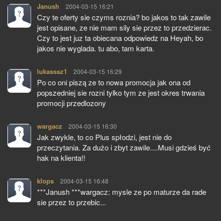
Janush
pisze:
2004-03-15 16:21
Czy te oferty sie czyms roznia? bo jakos to tak zawile
jest opisane, ze nie mam sily sie przez to przedzierac.
Czy to jest juz ta obiecana odpowiedz na Heyah, bo
jakos nie wyglada. tu abo, tam karta.
lukasssz1
pisze:
2004-03-15 16:29
Po co oni piszą ze to nowa promocja jak ona od
popszedniej sie rozni tylko tym ze jest okres trwania
promocji przedlozony
wargacz
pisze:
2004-03-15 16:30
Jak zwykle, to co Plus spłodzi, jest nie do
przeczytania. Za dużo i zbyt zawile....Musi gdzieś być
hak na klienta!!
klops
pisze:
2004-03-15 16:48
***Janush ***wargacz: mysle ze po maturze da rade
sie przez to przebic...