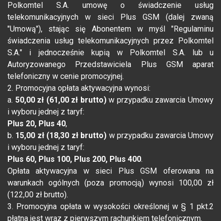
Polkomtel S.A. umowę o świadczenie usług
telekomunikacyjnych w sieci Plus GSM (dalej zwaną
"Umową"), stając się Abonentem w myśl "Regulaminu
świadczenia usług telekomunikacyjnych przez Polkomtel
S.A." i jednocześnie kupią w Polkomtel S.A. lub u
Autoryzowanego Przedstawiciela Plus GSM aparat
telefoniczny w cenie promocyjnej.
2. Promocyjna opłata aktywacyjna wynosi:
a.
50,00 zł (61,00 zł brutto)
w przypadku zawarcia Umowy
i wyboru jednej z taryf:
Plus 20, Plus 40
,
b.
15,00 zł (18,30 zł brutto)
w przypadku zawarcia Umowy
i wyboru jednej z taryf:
Plus 60, Plus 100, Plus 200, Plus 400
.
Opłata aktywacyjna w sieci Plus GSM oferowana na
warunkach ogólnych (poza promocją) wynosi 100,00 zł
(122,00 zł brutto).
3. Promocyjna opłata w wysokości określonej w § 1 pkt.2
płatna jest wraz z pierwszym rachunkiem telefonicznym.