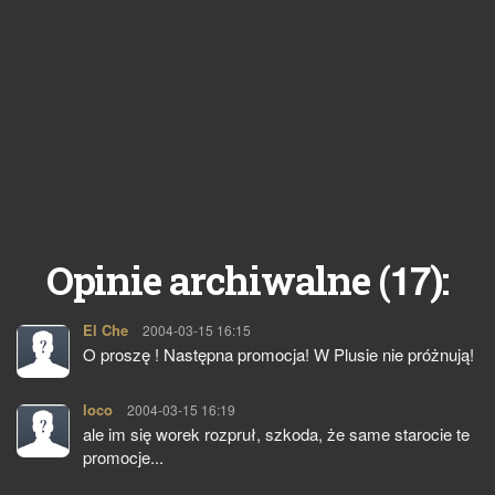
17
Opinie archiwalne (
):
El Che
pisze:
2004-03-15 16:15
O proszę ! Następna promocja! W Plusie nie próżnują!
loco
pisze:
2004-03-15 16:19
ale im się worek rozpruł, szkoda, że same starocie te
promocje...