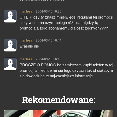
marteza
pisze:
2004-03-16 16:35
CITER: czy ty znasz mniejwięcej regulami tej promocji
i czy wiesz na czym polega różnica między tą
promocją a zero abonamentu dla oszczędnych????
marteza
pisze:
2004-03-16 16:44
właśnie nie
marteza
pisze:
2004-03-16 16:46
PROSZE O POMOC bo zamierzam kupić telefon w tej
promocji a niechce mi sie tego czytac i tak chciałabym
sie dowiedziec te najwazniejsze informacje
Rekomendowane: