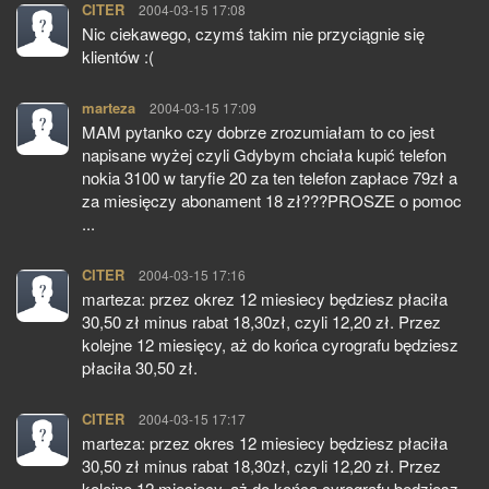
CITER
pisze:
2004-03-15 17:08
Nic ciekawego, czymś takim nie przyciągnie się
klientów :(
marteza
pisze:
2004-03-15 17:09
MAM pytanko czy dobrze zrozumiałam to co jest
napisane wyżej czyli Gdybym chciała kupić telefon
nokia 3100 w taryfie 20 za ten telefon zapłace 79zł a
za miesięczy abonament 18 zł???PROSZE o pomoc
...
CITER
pisze:
2004-03-15 17:16
marteza: przez okrez 12 miesiecy będziesz płaciła
30,50 zł minus rabat 18,30zł, czyli 12,20 zł. Przez
kolejne 12 miesięcy, aż do końca cyrografu będziesz
płaciła 30,50 zł.
CITER
pisze:
2004-03-15 17:17
marteza: przez okres 12 miesiecy będziesz płaciła
30,50 zł minus rabat 18,30zł, czyli 12,20 zł. Przez
kolejne 12 miesięcy, aż do końca cyrografu będziesz