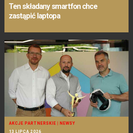
Ten składany smartfon chce
zastąpić laptopa
AKCJE PARTNERSKIE
|
NEWSY
13 LIPCA 2026