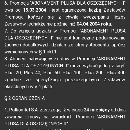
6. Promocja "ABONAMENT PLUSA DLA OSZCZĘDNYCH II"
trwa od
15.03.2004
i jest ograniczona liczbą Zestawów.
Promocja kończy się z chwilą wyczerpania liczby
Zestawów, jednakże nie później niż
04.04.2004 roku
.
7. Do wzięcia udziału w Promocji "ABONAMENT PLUSA
DLA OSZCZĘDNYCH II" nie jest konieczne podejmowanie
żadnych dodatkowych działań ze strony Abonenta, oprócz
wymienionych w § 1 pkt.1
8. Abonent nabywający Zestaw w Promocji "ABONAMENT
PLUSA DLA OSZCZĘDNYCH II" może wybrać jedną z taryf:
Plus 20, Plus 40, Plus 60, Plus 100, Plus 200, Plus 400
zgodnie ze specyfikacją poszczególnych Zestawów,
określonych w § 1 pkt.5.
§ 2 OGRANICZENIA
1. Polkomtel S.A. zastrzega, iż w ciągu
24 miesięcy
od dnia
zawarcia Umowy na warunkach Promocji "ABONAMENT
PLUSA DLA OSZCZĘDNYCH II":