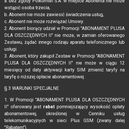
a. bez zgody Polkomtel S.A. w miejsce Abonenta nie może
wstąpić osoba trzecia,
b. Abonent nie może zawiesić świadczenia usług,
c. Abonent nie może rozwiązać Umowy.
2. Abonent biorący udział w Promocji "ABONAMENT PLUSA
DLA OSZCZĘDNYCH II" nie może, w zamian oferowanego
Zestawu, żądać innego rodzaju aparatu telefonicznego lub
usługi.
3. Abonent, który zakupił Zestaw w Promocji "ABONAMENT
PLUSA DLA OSZCZĘDNYCH II" nie może w ciągu 12
miesięcy od daty aktywacji karty SIM zmienić taryfy na
taryfę o niższej opłacie abonamentowej.
§ 3 WARUNKI SPECJALNE
1. W Promocji "ABONAMENT PLUSA DLA OSZCZĘDNYCH
II" oferowany jest
rabat
pomniejszający wysokość opłaty
abonamentowej, określonej w Cenniku usług
telekomunikacyjnych w sieci Plus GSM (zwany dalej
"Rabatem").