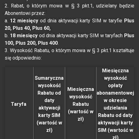
2. Rabat, o którym mowa w § 3 pkt.1, udzielany będzie
Abonentowi przez:
a.
12 miesięcy
od dnia aktywacji karty SIM w taryfie
Plus
20, Plus 40, Plus 60,
b.
18 miesięcy
od dnia aktywacji karty SIM w taryfach
Plus
100, Plus 200, Plus 400
.
3. Wysokość Rabatu, o którym mowa w § 3 pkt.1 kształtuje
się odpowiednio:
Miesięczna
Sumaryczna
wysokość
wysokość
opłaty
Miesięczna
Rabatu od
abonamentowej
wysokość
daty
w okresie
Taryfa
Rabatu
aktywacji
udzielania
(wartość w
karty SIM
Rabatu od daty
zł)
(wartość w
aktywacji karty
zł)
SIM (wartość w
zł)