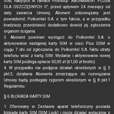
SIM, nabytych w ramach Promocji "ABONAMENT PLUSA
DLA OSZCZĘDNYCH II", przed upływem 24 miesięcy od
daty zawarcia Umowy, Abonent zobowiązany jest
powiadomić Polkomtel S.A. o tym fakcie, a w przypadku
kradzieży przedstawić dodatkowo dowód jej zgłoszenia
organom ścigania.
3. Abonent powinien wystąpić do Polkomtel S.A. o
aktywowanie następnej karty SIM w sieci Plus GSM w
ciągu 7 dni od zgłoszenia do Polkomtel S.A. faktu utraty
telefonu wraz z kartą SIM. Wydanie i aktywowanie nowej
karty SIM podlega opłacie 50,00 zł (61,00 zł brutto).
4. W przypadku nie podjęcia działań określonych w § 5
pkt.3, działania Abonenta zmierzające do rozwiązania
Umowy będą podlegały rygorom określonym w § 8 pkt.1
Regulaminu.
§ 6 BLOKADA KARTY SIM
1. Oferowany w Zestawie aparat telefoniczny posiada
blokadę karty SIM (SIM Lock) i może działać wyłącznie z