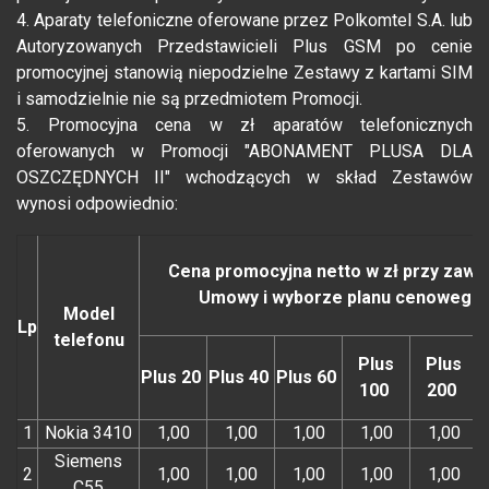
4. Aparaty telefoniczne oferowane przez Polkomtel S.A. lub
Autoryzowanych Przedstawicieli Plus GSM po cenie
promocyjnej stanowią niepodzielne Zestawy z kartami SIM
i samodzielnie nie są przedmiotem Promocji.
5. Promocyjna cena w zł aparatów telefonicznych
oferowanych w Promocji "ABONAMENT PLUSA DLA
OSZCZĘDNYCH II" wchodzących w skład Zestawów
wynosi odpowiednio:
Cena promocyjna netto w zł przy zawa
Umowy i wyborze planu cenowego:
Model
Lp
telefonu
Plus
Plus
Plus 20
Plus 40
Plus 60
100
200
1
Nokia 3410
1,00
1,00
1,00
1,00
1,00
Siemens
2
1,00
1,00
1,00
1,00
1,00
C55