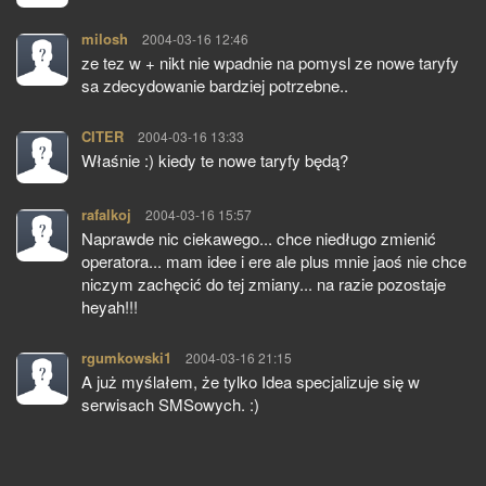
milosh
pisze:
2004-03-16 12:46
ze tez w + nikt nie wpadnie na pomysl ze nowe taryfy
sa zdecydowanie bardziej potrzebne..
CITER
pisze:
2004-03-16 13:33
Właśnie :) kiedy te nowe taryfy będą?
rafalkoj
pisze:
2004-03-16 15:57
Naprawde nic ciekawego... chce niedługo zmienić
operatora... mam idee i ere ale plus mnie jaoś nie chce
niczym zachęcić do tej zmiany... na razie pozostaje
heyah!!!
rgumkowski1
pisze:
2004-03-16 21:15
A już myślałem, że tylko Idea specjalizuje się w
serwisach SMSowych. :)