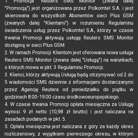
1. Promocja "Reuters SMS Monitor" (zwana dalej
"Promocją") jest organizowana przez Polkomtel S.A. i jest
skierowana do wszystkich Abonentów sieci Plus GSM
(zwanych dalej "Klientami") w rozumieniu Regulaminu
świadczenia usług przez Polkomtel S.A., którzy w czasie
trwania Promocji aktywują usługę Reuters SMS Monitor
dostępną w sieci Plus GSM.
2. W ramach Promocji Klientom jest oferowana nowa usługa
Reuters SMS Monitor (zwana dalej "Usługą") na warunkach,
o których mowa w pkt. 3 Regulaminu Promocji.
3. Klienci, którzy aktywują Usługę będą otrzymywać od 2 do
5 wiadomości SMS dziennie z informacjami dostarczanymi
przez Agencję Reutera od poniedziałku do piątku w
godzinach 8:00-19:00 czasu środkowoeuropejskiego.
4. W czasie trwania Promocji opłata miesięczna za Usługę
wynosi 9 zł netto (10,98 zł brutto) i jest naliczana na
zasadach podanych w pkt. 5.
5. Opłata miesięczna jest naliczana z góry za każdy okres
rozliczeniowy, z wyjątkiem pierwszego okresu, w którym