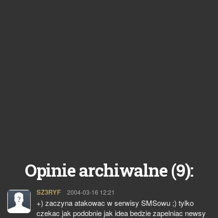
9
Opinie archiwalne (
):
SZ3RYF
pisze:
2004-03-16 12:21
+) zaczyna atakowac w serwisy SMSowu ;) tylko
czekac jak podobnie jak idea bedzie zapelniac newsy