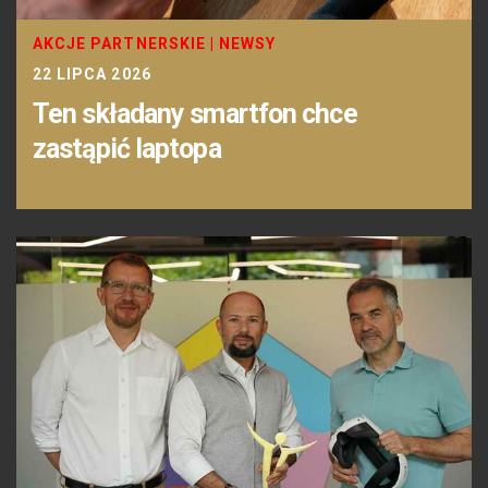
AKCJE PARTNERSKIE
|
NEWSY
22 LIPCA 2026
Ten składany smartfon chce
zastąpić laptopa