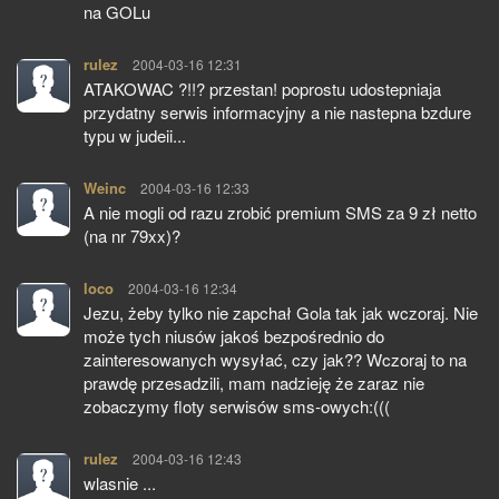
na GOLu
rulez
pisze:
2004-03-16 12:31
ATAKOWAC ?!!? przestan! poprostu udostepniaja
przydatny serwis informacyjny a nie nastepna bzdure
typu w judeii...
Weinc
pisze:
2004-03-16 12:33
A nie mogli od razu zrobić premium SMS za 9 zł netto
(na nr 79xx)?
loco
pisze:
2004-03-16 12:34
Jezu, żeby tylko nie zapchał Gola tak jak wczoraj. Nie
może tych niusów jakoś bezpośrednio do
zainteresowanych wysyłać, czy jak?? Wczoraj to na
prawdę przesadzili, mam nadzieję że zaraz nie
zobaczymy floty serwisów sms-owych:(((
rulez
pisze:
2004-03-16 12:43
wlasnie ...