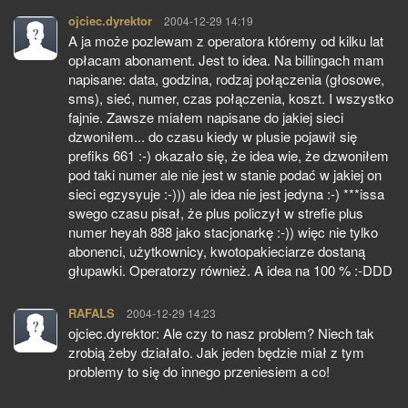
ojciec.dyrektor
pisze:
2004-12-29 14:19
A ja może pozlewam z operatora któremy od kilku lat
opłacam abonament. Jest to idea. Na billingach mam
napisane: data, godzina, rodzaj połączenia (głosowe,
sms), sieć, numer, czas połączenia, koszt. I wszystko
fajnie. Zawsze miałem napisane do jakiej sieci
dzwoniłem... do czasu kiedy w plusie pojawił się
prefiks 661 :-) okazało się, że idea wie, że dzwoniłem
pod taki numer ale nie jest w stanie podać w jakiej on
sieci egzysyuje :-))) ale idea nie jest jedyna :-) ***issa
swego czasu pisał, że plus policzył w strefie plus
numer heyah 888 jako stacjonarkę :-)) więc nie tylko
abonenci, użytkownicy, kwotopakieciarze dostaną
głupawki. Operatorzy również. A idea na 100 % :-DDD
RAFALS
pisze:
2004-12-29 14:23
ojciec.dyrektor: Ale czy to nasz problem? Niech tak
zrobią żeby działało. Jak jeden będzie miał z tym
problemy to się do innego przeniesiem a co!