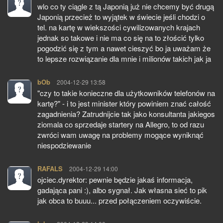
wlo co ty ciągle z tą Japonią już nie chcemy być drugą
Japonią przecież to wyjątek w świecie jeśli chodzi o
tel. na kartę w wiekszości cywilizowanych krajach
jednak so takowe i nie ma co się na to złościć tylko
pogodzić się z tym a nawet cieszyć bo ja uważam że
to lepsze rozwiązanie dla mnie i milionów takich jak ja
bOb
pisze:
2004-12-29 13:58
"czy to takie konieczne dla użytkowników telefonów na
kartę?" - i to jest minister który powiniem znać całość
zagadnienia? Zatrudnijcie tak jako konsultanta jakiegos
ziomala co sprzedaje startery na Allegro, to od razu
zwróci wam uwagę na problemy mogące wyniknąć
niespodziewanie
RAFALS
pisze:
2004-12-29 14:00
ojciec.dyrektor: pewnie będzie jakaś informacja,
gadająca pani :), albo sygnał. Jak własna sieć to pik
jak obca to buuu... przed połączeniem oczywiście.