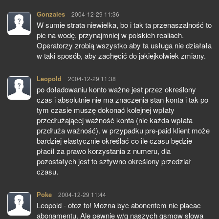
Gonzales
pisze:
2004-12-29 11:36
W sumie strata niewielka, bo i tak ta przenaszalność to
pic na wodę, przynajmniej w polskich realiach.
Operatorzy zrobią wszystko aby ta usługa nie działała
w taki sposób, aby zachęcić do jakiejkolwiek zmiany.
Leopold
pisze:
2004-12-29 11:38
po doładowaniu konto ważne jest przez określony
czas i absolutnie nie ma znaczenia stan konta i tak po
tym czasie muszę dokonać kolejnej wpłaty
przedłużającej ważność konta (nie każda wpłata
przdłuża ważność). w przypadku pre-paid klient może
bardziej elastycznie określać co ile czasu będzie
płacił za prawo korzystania z numeru, dla
pozostałych jest to sztywno określony przedział
czasu.
Poke
pisze:
2004-12-29 11:44
Leopold - otoz to! Mozna byc abonentem nie placac
abonamentu. Ale pewnie w/g naszych gsmow slowa