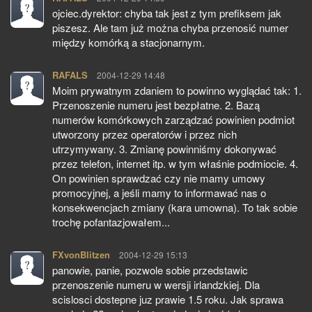
ojciec.dyrektor: chyba tak jest z tym prefiksem jak
piszesz. Ale tam już można chyba przenosić numer
między komórką a stacjonarnym.
RAFALS
pisze:
2004-12-29 14:48
Moim prywatnym zdaniem to powinno wyglądać tak: 1.
Przenoszenie numeru jest bezpłatne. 2. Bazą
numerów komórkowych zarządzać powinien podmiot
utworzony przez operatorów i przez nich
utrzymywany. 3. Zmianę powinniśmy dokonywać
przez telefon, internet itp. w tym właśnie podmiocie. 4.
On powinien sprawdzać czy nie mamy umowy
promocyjnej, a jeśli mamy to informawać nas o
konsekwencjach zmiany (kara umowna). To tak sobie
trochę pofantazjowałem...
FXvonBlitzen
pisze:
2004-12-29 15:13
panowie, panie, pozwole sobie przedstawic
przenoszenie numeru w wersji irlandzkiej. Dla
scislosci dostepne juz prawie 1.5 roku. Jak sprawa