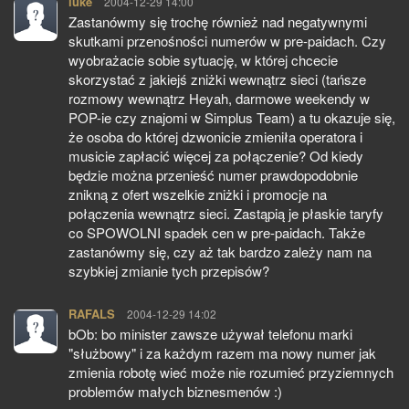
luke
pisze:
2004-12-29 14:00
Zastanówmy się trochę również nad negatywnymi
skutkami przenośności numerów w pre-paidach. Czy
wyobrażacie sobie sytuację, w której chcecie
skorzystać z jakiejś zniżki wewnątrz sieci (tańsze
rozmowy wewnątrz Heyah, darmowe weekendy w
POP-ie czy znajomi w Simplus Team) a tu okazuje się,
że osoba do której dzwonicie zmieniła operatora i
musicie zapłacić więcej za połączenie? Od kiedy
będzie można przenieść numer prawdopodobnie
znikną z ofert wszelkie zniżki i promocje na
połączenia wewnątrz sieci. Zastąpią je płaskie taryfy
co SPOWOLNI spadek cen w pre-paidach. Także
zastanówmy się, czy aż tak bardzo zależy nam na
szybkiej zmianie tych przepisów?
RAFALS
pisze:
2004-12-29 14:02
bOb: bo minister zawsze używał telefonu marki
"służbowy" i za każdym razem ma nowy numer jak
zmienia robotę wieć może nie rozumieć przyziemnych
problemów małych biznesmenów :)