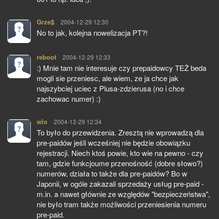
Grze$
pisze:
2004-12-29 12:30
No to jak, kolejna nowelizacja PT?!
reboot
pisze:
2004-12-29 12:33
:) Mnie tam nie interesuje czy prepaidowcy TEŻ beda
mogli sie przeniesc, ale wiem, ze ja chce jak
najszybciej uciec z Plusa-zdzierusa (no i chce
zachowac numer) :)
wlo
pisze:
2004-12-29 12:34
To było do przewidzenia. Zresztą nie wprowadzą dla
pre-paidów jeśli wcześniej nie będzie obowiązku
rejestracji. Niech ktoś powie, kto wie na pewno - czy
tam, gdzie funkcjoume przenośność (dobre słowo?)
numerów, działa to także dla pre-paidów? Bo w
Japonii, w ogóle zakazali sprzedaży usług pre-paid -
m.in. a nawet głównie ze względów "bezpieczeństwa",
nie było tram także możliwości przeniesienia numeru
pre-paid.