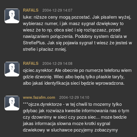
RAFALS
pisze:
2004-12-29 14:07
luke: niższe ceny mogą pozostać. Jak pisałem wyżej,
wybierasz numer, i jak masz sygnał dzwiękowy to
wiesz że to np. obca sieć i się rozłączasz, przed
nawiązaniem połączenia. Podobny system działa w
StrefiePlus. Jak się pojawia sygnał t wiesz że jesteś w
strefie i płacisz mniej.
RAFALS
pisze:
2004-12-29 14:08
ojciec.syrektor: Ale obecnie po numerze telefonu wiem
gdzie dzwonię. Wiec albo będą tylko płaskie taryfy,
albo jakaś identyfikacja sieci będzie wprowadzona.
www.fazafm.com
pisze:
2004-12-29 14:10
***ojcze.dyrektorze - w tej chwili to mozemy tylko
gdybac jak rozwiaza kwestie informowania nas o tym
czy dzownimy w sieci czy poza siec... moze bedzie
jakas informacja slowna moze krotki sygnal
dzwiekowy w sluchawce pozyjemy zobaczymy