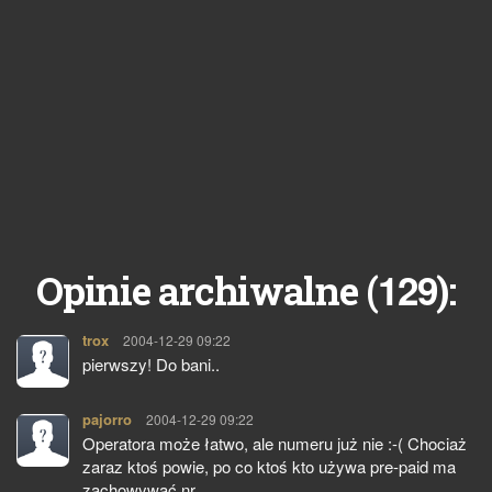
129
Opinie archiwalne (
):
trox
pisze:
2004-12-29 09:22
pierwszy! Do bani..
pajorro
pisze:
2004-12-29 09:22
Operatora może łatwo, ale numeru już nie :-( Chociaż
zaraz ktoś powie, po co ktoś kto używa pre-paid ma
zachowywać nr...