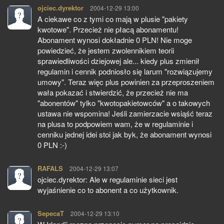
ojciec.dyrektor
pisze:
2004-12-29 13:00
A ciekawe co z tymi co mają w plusie "pakiety
kwotowe". Przecież nie płacą abonamentu!
Abonament wynosi dokładnie 0 PLN! Nie moge
powiedzieć, że jestem zwolennikiem teorii
sprawiedliwości dziejowej ale... kiedy plus zmienił
regulamin i cennik podniosło się larum "rozwiązujemy
umowy". Teraz więc plus powinien za przeproszeniem
wała pokazać i stwierdzić, że przecież nie ma
"abonentów" tylko "kwotopakietowców" a o takowych
ustawa nie wspomina! Jeśli zamierzacie wsiąść teraz
na plusa to podpowiem wam, że w regulaminie i
cenniku jednej idei stoi jak byk, że abonament wynosi
0 PLN :-)
RAFALS
pisze:
2004-12-29 13:07
ojciec.dyrektor: Ale w regulaminie sieci jest
wyjaśnienie co to abonent a co użytkownik.
SepecaT
pisze:
2004-12-29 13:10