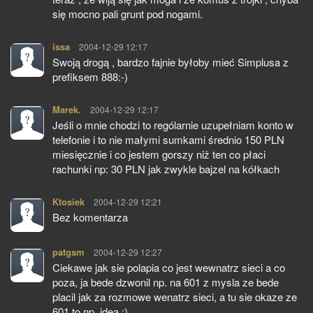
się mocno pali grunt pod nogami.
issa
pisze:
2004-12-29 12:17
Swoją drogą , bardzo fajnie byłoby mieć Simplusa z
prefiksem 888:-)
Marek.
pisze:
2004-12-29 12:17
Jeśli o mnie chodzi to rególarnie uzupełniam konto w
telefonie i to nie małymi sumkami średnio 150 PLN
miesięcznie i co jestem gorszy niż ten co płaci
rachunki np: 30 PLN jak zwykle bajzel na kółkach
Ktosiek
pisze:
2004-12-29 12:21
Bez komentarza
patgsm
pisze:
2004-12-29 12:27
Ciekawe jak sie polapia co jest wewnatrz sieci a co
poza, ja bede dzwonil np. na 601 z mysla ze bede
placil jak za rozmowe wenatrz sieci, a tu sie okaze ze
601 to np. idea ;).