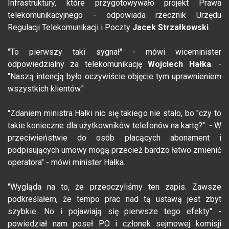
Infrastruktury, które przygotowywało projekt Prawa
telekomunikacyjnego - odpowiada rzecznik Urzędu
Regulacji Telekomunikacji i Poczty
Jacek Strzałkowski
.
"To pierwszy taki sygnał" - mówi wiceminister
odpowiedzialny za telekomunikację
Wojciech Hałka
. -
"Naszą intencją było oczywiście objęcie tym uprawnieniem
wszystkich klientów."
"Zdaniem ministra Hałki nic się takiego nie stało, bo "czy to
takie konieczne dla użytkowników telefonów na kartę?". - W
przeciwieństwie do osób płacących abonament i
podpisujących umowy mogą przecież bardzo łatwo zmienić
operatora" - mówi minister Hałka.
"Wygląda na to, że przeoczyliśmy ten zapis. Zawsze
podkreślałem, że tempo prac nad tą ustawą jest zbyt
szybkie. No i pojawiają się pierwsze tego efekty" -
powiedział nam poseł PO i członek sejmowej komisji