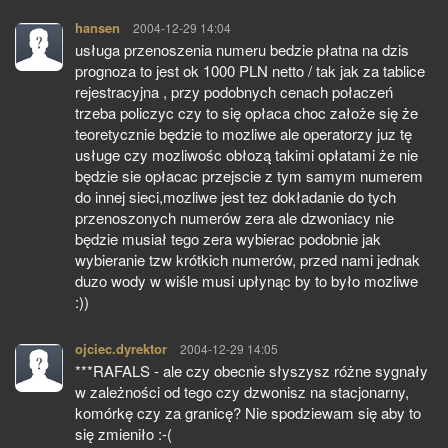
hansen
pisze:
2004-12-29 14:04
usługa przenoszenia numeru bedzie płatna na dzis
prognoza to jest ok 1000 PLN netto / tak jak za tablice
rejestracyjna , przy podobnych cenach połaczeń
trzeba policzyc czy to się opłaca choc założe się że
teoretycznie będzie to mozliwe ale operatorzy juz tę
usługe czy mozliwośc obłozą takimi opłatami że nie
będzie sie opłacac przejscie z tym samym numerem
do innej sieci,mozliwe jest tez dokładanie do tych
przenoszonych numerów zera ale dzwoniacy nie
będzie musiał tego zera wybierac podobnie jak
wybieranie tzw krótkich numerów, przed nami jednak
duzo wody w wiśle musi upłynąc by to było mozliwe
:))
ojciec.dyrektor
pisze:
2004-12-29 14:05
***RAFALS - ale czy obecnie słyszysz różne sygnały
w zależności od tego czy dzwonisz na stacjonarny,
komórkę czy za granicę? Nie spodziewam się aby to
się zmieniło :-(