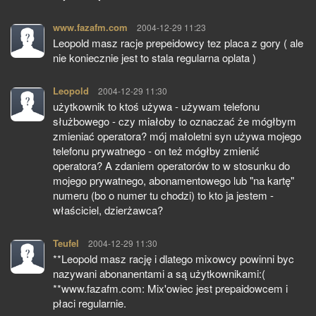
www.fazafm.com
pisze:
2004-12-29 11:23
Leopold masz racje prepeidowcy tez placa z gory ( ale
nie koniecznie jest to stala regularna oplata )
Leopold
pisze:
2004-12-29 11:30
użytkownik to ktoś używa - używam telefonu
służbowego - czy miałoby to oznaczać że mógłbym
zmieniać operatora? mój małoletni syn używa mojego
telefonu prywatnego - on też mógłby zmienić
operatora? A zdaniem operatorów to w stosunku do
mojego prywatnego, abonamentowego lub "na kartę"
numeru (bo o numer tu chodzi) to kto ja jestem -
właściciel, dzierżawca?
Teufel
pisze:
2004-12-29 11:30
**Leopold masz rację i dlatego mixowcy powinni byc
nazywani abonanentami a są użytkownikami:(
**www.fazafm.com: Mix'owiec jest prepaidowcem i
płaci regularnie.