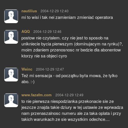
nautilius
pisze:
2004-12-29 12:40
mi to wisi i tak nei zamieniam zmieniać operatora
AQQ
pisze:
2004-12-29 12:46
postow nie czytalem. czy nie jest to sposob na
unikniecie bycia pierwszym (dominujacym na rynku)?,
moim zdaniem przenosnosc nr bedzie dla abonentow
ktorzy nie sa objeci cyro
Weinc
pisze:
2004-12-29 12:47
Też mi sensacja - od początku była mowa, że tylko
abo. :-)
www.fazafm.com
pisze:
2004-12-29 12:49
to nie pierwsza niespodzianka przekonacie sie ze
jeszcze znajda takie dziury w tej ustawie ze wprwadza
nam przenaszalnosc numeru ale za taka oplata i przy
takich warunkach ze sie wszystkim odechce....