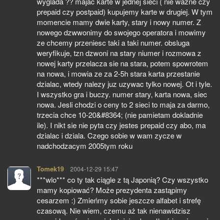
wyglada ?? majac karte w jednej sieci ( nie wazne czy
prepaid czy postpaid) kupujemy karte w drugiej. W tym
momencie mamy dwie karty, stary i nowy numer. Z
nowego dzwwonimy do swojego operatora i mowimy
ze chcemy przeniesc taki a taki numer. obsluga
weryfikuje, tzn dzwoni na stary niumer i rozmowa z
nowej karty przelacza sie na stara, potem spowrotem
na nowa, i mowia ze za 2-5h stara karta przestanie
dzialac, wtedy nalezy juz uzywac tylko nowej. Ot i tyle.
I wszystko gra i buczy. numer stary, karta nowa, siec
nowa. Jesli chodzi o ceny to 2 sieci to maja za darmo,
trzecia chce 10-20&#8364; (nie pamietam dokladnie
ile). I nikt sie nie pyta czy jestes prepaid czy abo, ma
dzialac i dziala. Czego sobie w wam zycze w
nadchodzacym 2005tym roku
Tomek19
pisze:
2004-12-29 15:47
***wlo*** co ty tak ciągle z tą Japonią? Czy wszystko
mamy kopiować? Może prezydenta zastąpimy
cesarzem :) Zmieńmy sobie jeszcze alfabet i strefę
czasową. Nie wiem, czemu aż tak nienawidzisz