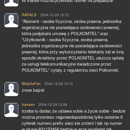
W Irlandii mozna przenosic numer na prepaidzie
RAFALS
pisze:
2004-12-29 13:12
"Abonent - osoba fizyczna, osoba prawna, jednostka
organizacyjna nie posiadająca osobowości prawnej,
która podpisała umowę z POLKOMTEL" oraz
"Użytkownik - osoba fizyczna, osoba prawna,
jednostka organizacyjna nie posiadająca osobowości
prawnej, która przy wykorzystaniu telekarty lub w inny
sposób określony przez POLKOMTEL uiszcza opłatę
za usługi telekomunikacyjne świadczone przez
POLKOMTEL" cytaty z regulaminu sieci Polkomtel.
MobileFan
pisze:
2004-12-29 13:13
znow bajzel
hansen
pisze:
2004-12-29 13:38
trzeba tu dodac że ustawa sobie a życie sobie - bedzie
można przeniesc najprawdopodobniej tylko ostatnie 6
cyferek numeru prefix sieci sie zmieni i tak np numer
w plusie 601123456 bedzie w erze wygladał tak