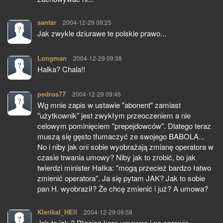
santar
pisze:
2004-12-29 09:25
Jak zwykle dziurawe te polskie prawo...
Longman
pisze:
2004-12-29 09:38
Halka? Chala!!
pedros77
pisze:
2004-12-29 09:46
Wg mnie zapis w ustawie "abonent" zamiast
"użytkownik" jest zwykłym przeoczeniem a nie
celowym pominięciem "prepejdowców". Dlatego teraz
muszą się gęsto tłumaczyć ze swojego BABOLA...
No i niby jak oni sobie wyobrażają zmianę operatora w
czasie trwania umowy? Niby jak to zrobić, bo jak
twierdzi minister Hałka: "mogą przecież bardzo łatwo
zmienić operatora". Ja się pytam JAK? Jak to sobie
pan H. wyobraził? Że chcę zmienić i już? A umowa?
Klerikal_HEll
pisze:
2004-12-29 09:58
Jak to jak ? Płacisz kare umowną i po sprawie.