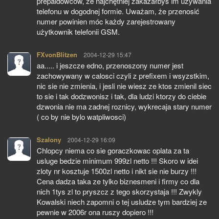
prepaidowców, że najchętniej zakazałbyś im używania
telefonu w dogodnej formie. Uważam, że przenosić
numer powinien móc każdy zarejestrowany
użytkownik telefonii GSM.
FXvonBlitzen
pisze:
2004-12-29 15:47
aa..... i jeszcze edno, przenoszony numer jest
zachowywany w calosci czyli z prefixem i wsyzstkim,
nic sie nie zmienia, i jesli nie wiesz ze ktos zmienil siec
to sie i tak dodzwonisz i tak, dla ludzi ktorzy do ciebie
dzwonia nie ma zadnej roznicy, wykrecaja stary numer
( co by nie bylo watpliwosci)
Szalony
pisze:
2004-12-29 16:09
Chlopcy niema co sie goraczkowac oplata za ta
usluge bedzie minimum 999zl netto !!! Skoro w idei
zloty nr kosztuje 1500zl netto i nikt sie nie burzy !!!
Cena dadza taka ze tylko biznesmeni i firmy co dla
nich 1tys zl to pryszcz z tego skorzystaja !!! Zwykly
Kowalski niech zapomni o tej usludze tym bardziej ze
pewnie w 2006r ona ruszy dopiero !!!