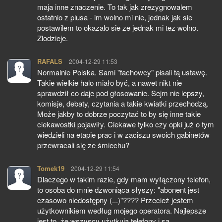
maja inne znaczenie. To tak jak zrezygnowalem
ostatnio z plusa - im wolno mi nie, jednak jak sie
postawilem to okazalo sie ze jednak mi tez wolno.
Zlodzieje.
RAFALS
pisze:
2004-12-29 11:53
Normalnie Polska. Sami "fachowcy" pisali tą ustawę.
Takie wielkie halo miało być, a nawet nikt nie
sprawdził co daje pod głosowanie. Sejm nie lepszy,
komisje, debaty, czytania a takie kwiatki przechodzą.
Może jakby to dobrze poczytać to by się inne takie
ciekawostki pojawiły. Ciekawe tylko czy opki już o tym
wiedzieli na etapie prac i w zaciszu swoich gabinetów
przewracali się ze śmiechu?
Tomek19
pisze:
2004-12-29 11:54
Dlaczego w takim razie, gdy mam wyłączony telefon,
to osoba do mnie dzwoniąca słyszy: "abonent jest
czasowo niedostępny (...)"???? Przecież jestem
użytkownikiem według mojego operatora. Najlepsze
jest to, że wszyscy użytkują telefony i są