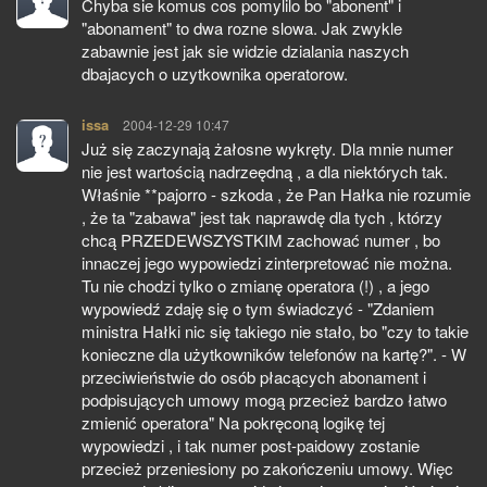
Chyba sie komus cos pomylilo bo "abonent" i
"abonament" to dwa rozne slowa. Jak zwykle
zabawnie jest jak sie widzie dzialania naszych
dbajacych o uzytkownika operatorow.
issa
pisze:
2004-12-29 10:47
Już się zaczynają żałosne wykręty. Dla mnie numer
nie jest wartością nadrzeędną , a dla niektórych tak.
Właśnie **pajorro - szkoda , że Pan Hałka nie rozumie
, że ta "zabawa" jest tak naprawdę dla tych , którzy
chcą PRZEDEWSZYSTKIM zachować numer , bo
innaczej jego wypowiedzi zinterpretować nie można.
Tu nie chodzi tylko o zmianę operatora (!) , a jego
wypowiedź zdaję się o tym świadczyć - "Zdaniem
ministra Hałki nic się takiego nie stało, bo "czy to takie
konieczne dla użytkowników telefonów na kartę?". - W
przeciwieństwie do osób płacących abonament i
podpisujących umowy mogą przecież bardzo łatwo
zmienić operatora" Na pokręconą logikę tej
wypowiedzi , i tak numer post-paidowy zostanie
przecież przeniesiony po zakończeniu umowy. Więc