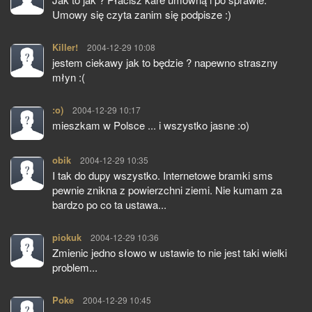
Umowy się czyta zanim się podpisze :)
Killer!
pisze:
2004-12-29 10:08
jestem ciekawy jak to będzie ? napewno straszny
młyn :(
:o)
pisze:
2004-12-29 10:17
mieszkam w Polsce ... i wszystko jasne :o)
obik
pisze:
2004-12-29 10:35
I tak do dupy wszystko. Internetowe bramki sms
pewnie znikna z powierzchni ziemi. Nie kumam za
bardzo po co ta ustawa...
piokuk
pisze:
2004-12-29 10:36
Zmienic jedno słowo w ustawie to nie jest taki wielki
problem...
Poke
pisze:
2004-12-29 10:45