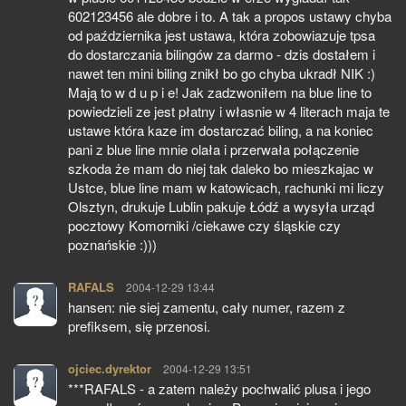
602123456 ale dobre i to. A tak a propos ustawy chyba
od października jest ustawa, która zobowiazuje tpsa
do dostarczania bilingów za darmo - dzis dostałem i
nawet ten mini biling znikł bo go chyba ukradł NIK :)
Mają to w d u p i e! Jak zadzwoniłem na blue line to
powiedzieli ze jest płatny i własnie w 4 literach maja te
ustawe która kaze im dostarczać biling, a na koniec
pani z blue line mnie olała i przerwała połączenie
szkoda że mam do niej tak daleko bo mieszkajac w
Ustce, blue line mam w katowicach, rachunki mi liczy
Olsztyn, drukuje Lublin pakuje Łódź a wysyła urząd
pocztowy Komorniki /ciekawe czy śląskie czy
poznańskie :)))
RAFALS
pisze:
2004-12-29 13:44
hansen: nie siej zamentu, cały numer, razem z
prefiksem, się przenosi.
ojciec.dyrektor
pisze:
2004-12-29 13:51
***RAFALS - a zatem należy pochwalić plusa i jego