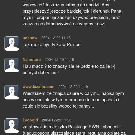
wypowiedź to zrozumiałby o co chodzi. Aby
przyspieszyć jeszcze bardziej tok i kierunek Pana
myśli , proponuję zacząć używać pre-paida , oraz
zacząć go doładowywać na własny koszt.
unknow
pisze:
2004-12-29 11:16
Tak może byc tylko w Polsce!
Namotore
pisze:
2004-12-29 11:19
Hau macz ? to znaczy sie ile bedzie to za ile :-)
pomysl dobry jest!
www.fazafm.com
pisze:
2004-12-29 11:19
Wiedzialem ze znajda dziure w calym... napisalbym
cos wiecej ale w tym momencie to rece opadaja i
czuje sie bezsilny wobec tej bandy...
Leopold
pisze:
2004-12-29 11:20
za słownikiem Języka Polskiego PWN:: abonent --
&laquo;osoba uiszczająca stałą, regularną opłatę za