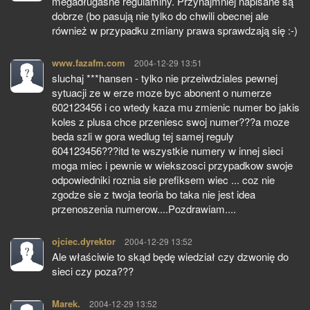
megadługaśne regulaminy. Przynajmniej napisane są
dobrze (bo pasują nie tylko do chwili obecnej ale
również w przypadku zmiany prawa sprawdzają się :-)
www.fazafm.com
pisze:
2004-12-29 13:51
sluchaj ***hansen - tylko nie przeiwdziales pewnej
sytuacji ze w erze moze byc abonent o numerze
602123456 i co wtedy kaza mu zmienic numer bo jakis
koles z plusa chce przeniesc swoj numer???a moze
beda szli w gora wedlug tej samej reguly
604123456???itd te wszystkie numery w innej sieci
moga miec i pewnie w wiekszosci przypadkow swoje
odpowiedniki roznia sie prefiksem wiec ... coz nie
zgodze sie z twoja teoria bo taka nie jest idea
przenoszenia numerow....Pozdrawiam....
ojciec.dyrektor
pisze:
2004-12-29 13:52
Ale właściwie to skąd będę wiedział czy dzwonię do
sieci czy poza???
Marek.
pisze:
2004-12-29 13:52