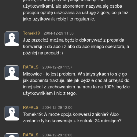
użytkownikami, ale abonentem nazywa się osoba
płacąca opłatę uiszczaną za usługę z góry, co ja też
jako użytkownik robię i to regularnie.
Tomek19
pisze:
2004-12-29 11:56
Już przecież można będzie dokonywać z prepaida
konwersji :) do abo i z abo do abo innego operatora, a
później na prepaid :)
RAFALS
pisze:
2004-12-29 11:57
Mixowiec - to jest problem. W statystykach to się go
jak abonenta traktuje. ale jak będzie chciał przejść do
innej sieci z zachowaniem numeru to na 100% będzie
użytkownikiem i nic z tego.
RAFALS
pisze:
2004-12-29 12:00
Tomek19: A moze opcja konwersi zniknie? Albo
zostanie tylko konwersja + kontrakt 24 miesiące?
RAFALS
pisze:
2004-12-29 12:03