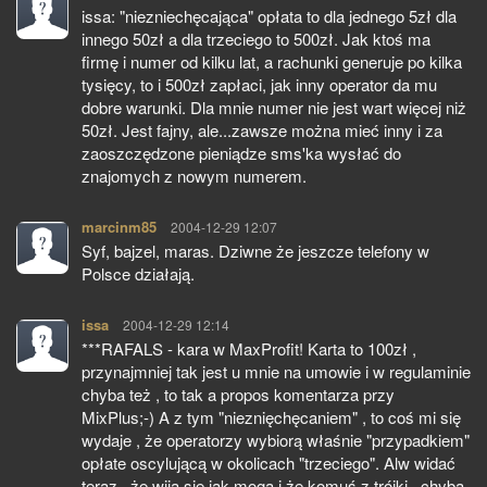
issa: "niezniechęcająca" opłata to dla jednego 5zł dla
innego 50zł a dla trzeciego to 500zł. Jak ktoś ma
firmę i numer od kilku lat, a rachunki generuje po kilka
tysięcy, to i 500zł zapłaci, jak inny operator da mu
dobre warunki. Dla mnie numer nie jest wart więcej niż
50zł. Jest fajny, ale...zawsze można mieć inny i za
zaoszczędzone pieniądze sms'ka wysłać do
znajomych z nowym numerem.
marcinm85
pisze:
2004-12-29 12:07
Syf, bajzel, maras. Dziwne że jeszcze telefony w
Polsce działają.
issa
pisze:
2004-12-29 12:14
***RAFALS - kara w MaxProfit! Karta to 100zł ,
przynajmniej tak jest u mnie na umowie i w regulaminie
chyba też , to tak a propos komentarza przy
MixPlus;-) A z tym "nieznięchęcaniem" , to coś mi się
wydaje , że operatorzy wybiorą właśnie "przypadkiem"
opłate oscylującą w okolicach "trzeciego". Alw widać
teraz , że wiją się jak moga i że komuś z trójki , chyba