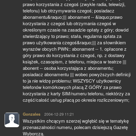
prawo korzystania z czegoś (zwykle radia, telewizji,
telefonu) lub otrzymywania czegoś; posiadacz
abonamentu&raquo;||| abonament -- &laquo;prawo
korzystania z czegoś lub otrzymania czegoś w
określonym czasie na zasadzie opłaty z góry; dowód
stwierdzający to prawo; stała, regularna opłata za
prawo użytkowania czegoś&raquo;||| za słownikiem
wyrazów obcych PWN:: abonament -- 1. opłacone z
góry prawo do korzystania z czegoś, np. z dostawy
książek, czasopism, z telefonu, miejsca w teatrze |||
abonent -- osoba korzystająca z abonamentu;
posiadacz abonamentu ||| wobec powyższych definicji
to ja nie widzę problemu: WSZYSCY użytkownicy
telefonów komórkowych płacą Z GÓRY za prawo
korzystania z karty SIM/numeru telefonu, niektórzy za
część/calość usług płacą po okresie rozliczeniowym;
Gonzales
pisze:
2004-12-29 11:21
Wszystkim chcącym szerzej wgłębić się w tematykę
przenaszalności numeru, polecam dzisiejszą Gazetę
Wyborczą.