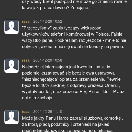
czy wtedy klient post-paid nie może go zmienić równie
latwo jak pre-paidowiec? Żenujące...
issa
pisze:
2004-12-29 10:52
"Przeczyliśmy" zapis tyczący większości
użytkowników telefonii komórkowej w Polsce. Fajnie ,
wszystko jasne. Podkreślam raz jeszcze - mnie to nie
dotyczy , ale na mnie się świat nie kończy na pewno.
issa
pisze:
2004-12-29 10:58
Najbardziej interesująca jest kwestia , na jakim
poziomie kształtować się będzie owa ustawowa
"niezniechęcająca" opłata za przeniesienie. Pewnie
będzie to 40% średniej z odprawy prezesa Orlenu ,
wypłaty posła , oraz prezesa Ery, Plusa i Idei :-P Już
oni o to zadbaja...
issa
pisze:
2004-12-29 11:10
Może jakby Panu Hałce zabrali służbową komórkę ,
za którą płacą podatnicy i przenieśli na jakieś
podrzędne stanowisko za ową kompromitującą