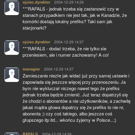
ojciec.dyrektor
pisze:
2004-12-29 14:26
***RAFALS - jednak trzeba się zastanowić czy w
stanach przypadkiem nie jest tak, jak w Kanadzie, że
komórki dostają lokalny prefiks? Taki sam jak
stacjonarki?
ojciec.dyrektor
pisze:
2004-12-29 14:37
***RAFALS - dodać trzeba, że nie tylko sie
przeniesiem, ale i numer zachowamy! A co!
menagier
pisze:
2004-12-29 14:37
Zamieszanie niezłe jak widać już przy samej ustawie i
zapowiada się jeszcze więcej przy przenoszeniu. Ja
bym nie wykluczał niczego nawet tego że prefiks
jednak trzeba będzie zmienić. Już teraz dopatrzyli się
że chodzi o abonentów a nie użytkowników, a zachwilę
jakaś mądra głowa dopatrzy się że prefiks to nie nr,
abonenta ;) czy coś takiego, albo jeszcze coś
głupszego itp itd... wkońcu żyjemy w Polsce...;)
RAFALS
pisze:
2004-12-29 14:39