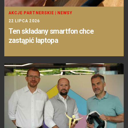
AKCJE PARTNERSKIE
|
NEWSY
22 LIPCA 2026
Ten składany smartfon chce
zastąpić laptopa