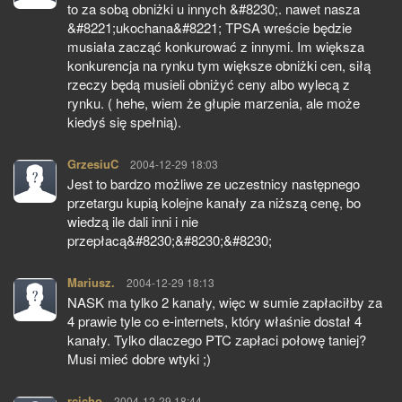
to za sobą obniżki u innych &#8230;. nawet nasza
&#8221;ukochana&#8221; TPSA wreście będzie
musiała zacząć konkurować z innymi. Im większa
konkurencja na rynku tym większe obniżki cen, siłą
rzeczy będą musieli obniżyć ceny albo wylecą z
rynku. ( hehe, wiem że głupie marzenia, ale może
kiedyś się spełnią).
GrzesiuC
pisze:
2004-12-29 18:03
Jest to bardzo możliwe ze uczestnicy następnego
przetargu kupią kolejne kanały za niższą cenę, bo
wiedzą ile dali inni i nie
przepłacą&#8230;&#8230;&#8230;
Mariusz.
pisze:
2004-12-29 18:13
NASK ma tylko 2 kanały, więc w sumie zapłaciłby za
4 prawie tyle co e-internets, który właśnie dostał 4
kanały. Tylko dlaczego PTC zapłaci połowę taniej?
Musi mieć dobre wtyki ;)
rcicho
pisze:
2004-12-29 18:44