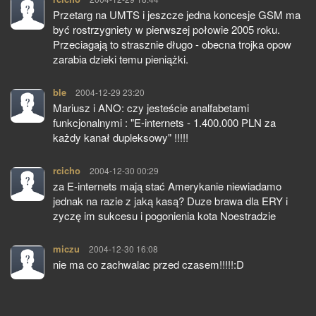
Przetarg na UMTS i jeszcze jedna koncesje GSM ma
być rostrzygniety w pierwszej połowie 2005 roku.
Przeciagają to strasznie długo - obecna trojka opow
zarabia dzieki temu pieniążki.
ble
pisze:
2004-12-29 23:20
Mariusz i ANO: czy jesteście analfabetami
funkcjonalnymi : "E-internets - 1.400.000 PLN za
każdy kanał dupleksowy" !!!!!
rcicho
pisze:
2004-12-30 00:29
za E-internets mają stać Amerykanie niewiadamo
jednak na razie z jaką kasą? Duze brawa dla ERY i
zyczę im sukcesu i pogonienia kota Noestradzie
miczu
pisze:
2004-12-30 16:08
nie ma co zachwalac przed czasem!!!!!:D