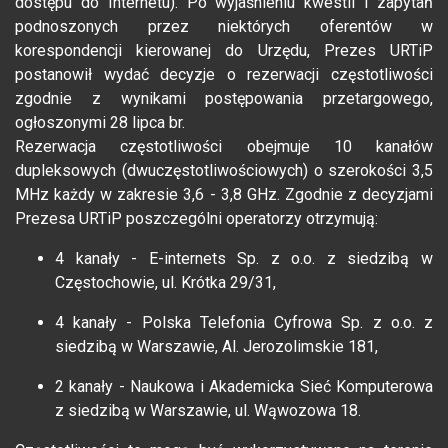
dostępu do Internetu). Po wyjaśnieniu kwestii i zapytań
podnoszonych przez niektórych oferentów w
korespondencji kierowanej do Urzędu, Prezes URTiP
postanowił wydać decyzje o rezerwacji częstotliwości
zgodnie z wynikami postępowania przetargowego,
ogłoszonymi 28 lipca br.
Rezerwacja częstotliwości obejmuje 10 kanałów
dupleksowych (dwuczęstotliwościowych) o szerokości 3,5
MHz każdy w zakresie 3,6 - 3,8 GHz. Zgodnie z decyzjami
Prezesa URTiP poszczególni operatorzy otrzymują:
4 kanały - E-internets Sp. z o.o. z siedzibą w
Częstochowie, ul. Krótka 29/31,
4 kanały - Polska Telefonia Cyfrowa Sp. z o.o. z
siedzibą w Warszawie, Al. Jerozolimskie 181,
2 kanały - Naukowa i Akademicka Sieć Komputerowa
z siedzibą w Warszawie, ul. Wąwozowa 18.