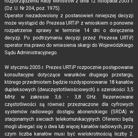
rozporządzeniu Rady Ministrów z dnia 12 listopada 2003 r.
(Dz. U. Nr 204, poz. 1975).
Operator niezadowolony z postanowień niniejszej decyzji
może wystąpić do Prezesa URTiP z wnioskiem o ponowne
rozpatrzenie sprawy w terminie 14 dni o doręczenia
decyzji. Po podtrzymaniu decyzji przez Prezesa URTiP,
operator ma prawo do wniesienia skargi do Wojewódzkiego
Sądu Administracyjnego.
W styczniu 2005 r. Prezes URTiP rozpocznie postępowanie
konsultacyjne dotyczące warunków drugiego przetargu,
którego przedmiotem będzie rozdysponowanie 18 kanałów
dupleksowych (dwuczęstotliwościowych) o szerokości 3,5
MHz w zakresie 3,6 - 3,8 GHz. Rezerwowane
częstotliwości są również przeznaczone dla cyfrowych
systemów radiowego dostępu abonenckiego (SRDA) w
stacjonarnych sieciach telekomunikacyjnych. Oferenci będą
mogli ubiegać się o dwa lub więcej kanałów radiowych, przy
czym liczba kanałów musi być wielokrotnością liczby 2.