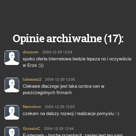
17
Opinie archiwalne (
):
doooom
pisze:
2004-12-29 13:04
spoko oferta internetowa bedzie lepsza no i oczywiście
w Erze :)))
lukasssz2
pisze:
2004-12-29 13:06
Ciekawe dlaczego jest taka oznica cen w
poszczegolnych firmach
Namotore
pisze:
2004-12-29 13:23
czekam na dalszy rozwoj i realizacje pomyslu :-)
GrzesiuC
pisze:
2004-12-29 13:44
E-internets - trochę przepłacił, zasięg jest ten sam.