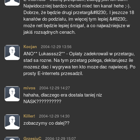
Najwidoczniej bardzo chcieli mieć ten kanał hehe ;-).
Dobrze, że będzie drugi przetarg&#8230;. I jeszcze 18
kanałów do podziału, im więcej tym lepiej &#8230;.
może net będzie lepiej śmigał, a co najważniejsze w
jakiś rozsądnych cenach.
Kocjan
pisze:
2004-12-29 13:56
ANO** Lukasssz2** - Oplaty zadekrowali w przetargu,
stad sa rozne. Na tym przetarg polega, deklarujesz ile
mozesz dac i wygrywa ten kto moze dac najwiecej. Po
prosty E-internets przesadzil.
mivos
pisze:
2004-12-29 14:27
hahaha, dlaczego era dostala taniej niz
NASK??????????
Killer!
pisze:
2004-12-29 14:30
zobaczymy co dalej??
GrzesiuC
pisze:
2004-12-29 15:07