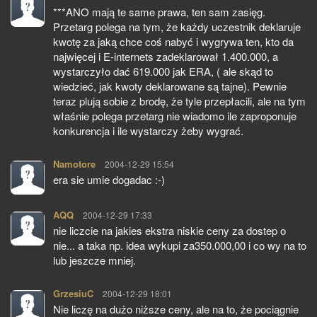
***ANO mają te same prawa, ten sam zasięg.
Przetarg polega na tym, że każdy uczestnik deklaruje
kwotę za jaką chce coś nabyć i wygrywa ten, kto da
najwięcej i E-internets zadeklarował 1.400.000, a
wystarczyło dać 619.000 jak ERA, ( ale skąd to
wiedzieć, jak kwoty deklarowane są tajne). Pewnie
teraz plują sobie z brodę, że tyle przepłacili, ale na tym
właśnie polega przetarg nie wiadomo ile zaproponuje
konkurencja i ile wystarczy żeby wygrać.
Namotore
pisze:
2004-12-29 15:54
era sie umie dogadac :-)
AQQ
pisze:
2004-12-29 17:33
nie liczcie na jakies ekstra niskie ceny za dostep o
nie... a taka np. idea wykupi za350.000,00 i co wy na to
lub jeszcze mniej.
GrzesiuC
pisze:
2004-12-29 18:01
Nie liczę na dużo niższe ceny, ale na to, że pociągnie