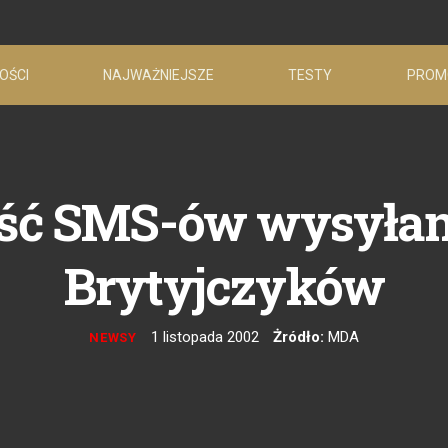
OŚCI
NAJWAŻNIEJSZE
TESTY
PROM
lość SMS-ów wysyłan
Brytyjczyków
1 listopada 2002
Żródło:
MDA
NEWSY