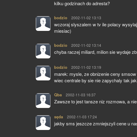
kilku godzinach do adresta?
bodzio
pisze:
2002-11-02 13:13
wczoraj slyszalem w tv ile polacy wysylaja
miesiac)
bodzio
pisze:
2002-11-02 13:14
chyba raczej miliard, milion sie wydaje zb
bodzio
pisze:
2002-11-02 13:19
marek: mysle, ze obnizenie ceny smsow
wiec centrale by sie nie zapychaly tak jak 
Qba
pisze:
2002-11-03 16:37
Zawsze to jest tansze niz rozmowa, a n
sęda
pisze:
2002-11-03 17:24
jakby sms jeszcze zmniejszyli cene u nas