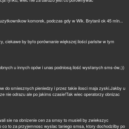
n uzytkownikow komorek, podczas gdy w Wlk. Brytanii ok 45 mln...
zy, ciekawe by było porównanie większej ilości państw w tym
obnych u innych opów i unas podniosą ilość wysłanych sms-ów.;))
w do smiesznych pieniedzy i przez takie ilosci maja zyski.Jakby u
oze nie odrazu ale po jakims czasie!Tak wiec operatorzy obnizac
ali sie na obnizenie cen za smsy to musieli by zwiekszyc
 co to za przyjemnosc wyslac taniego smsa, ktory dochodzilby po