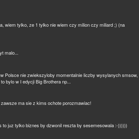
, wiem tylko, ze 1 tylko nie wiem czy milion czy miliard ;) (na
yt malo...
 w Polsce nie zwiekszyloby momentalnie liczby wysylanych smsow,
to bylo w I edycji Big Brothera np...
ie zawsze ma sie z kims ochote porozmawiac!
 to juz tylko biznes by dzwonil reszta by sesemesowala :-))))))