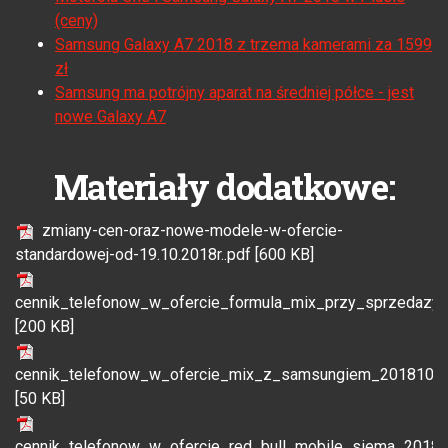
(ceny)
Samsung Galaxy A7 2018 z trzema kamerami za 1599
zł
Samsung ma potrójny aparat na średniej półce - jest
nowe Galaxy A7
Materiały dodatkowe:
zmiany-cen-oraz-nowe-modele-w-ofercie-
standardowej-od-19.10.2018r..pdf [600 KB]
cennik_telefonow_w_ofercie_formula_mix_przy_sprzedazy
[200 KB]
cennik_telefonow_w_ofercie_mix_z_samsungiem_20181019
[50 KB]
cennik_telefonow_w_ofercie_red_bull_mobile_siema_20181