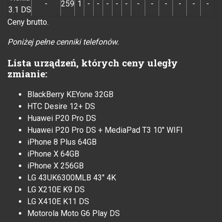
-
259
1
-
-
-
-
-
-
-
-
-
-
-
3.1 DS
Ceny brutto.
Poniżej pełne cenniki telefonów.
Lista urządzeń, których ceny uległy
zmianie:
BlackBerry KEYone 32GB
HTC Desire 12+ DS
Huawei P20 Pro DS
Huawei P20 Pro DS + MediaPad T3 10" WIFI
iPhone 8 Plus 64GB
iPhone X 64GB
iPhone X 256GB
LG 43UK6300MLB 43" 4K
LG X210E K9 DS
LG X410E K11 DS
Motorola Moto G6 Play DS