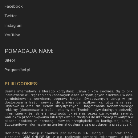
Facebook
Twitter
Instagram
YouTube
POMAGAJĄ NAM:
Siteor
Programiści.pl
PLIKI COOKIES:
Serwis internetowy, z którego korzystasz, używa plików cookies. Są to pliki
instalowane w urządzeniach końcowych osób korzystających z serwisu, w celu
administrowania serwisem, poprawy jakości świadczonych usług w tym
dostosowania treści serwisu do preferencji użytkownika, utrzymania sesji
użytkownika oraz dla celów statystycznych i targetowania behawioralnego
reklamy (dostosowania treści reklamy do Twoich indywidualnych potrzeb).
Informujemy, że istnieje możliwość określenia przez użytkownika serwisu
warunków przechowywania lub uzyskiwania dostępu do informacji zawartych w
plikach cookies za pomocą ustawień przeglądarki lub konfiguracji usługi.
Szczegółowe informacje na ten temat dostępne są u producenta przeglądarki.
Odbiorcą informacji z cookies jest Gemius S.A., Google LLC, oraz spółki
zlecające GSM ONLINE Sp. z o.o. realizację kampanii reklamowej, a także