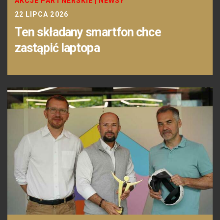
AKCJE PARTNERSKIE
|
NEWSY
22 LIPCA 2026
Ten składany smartfon chce
zastąpić laptopa