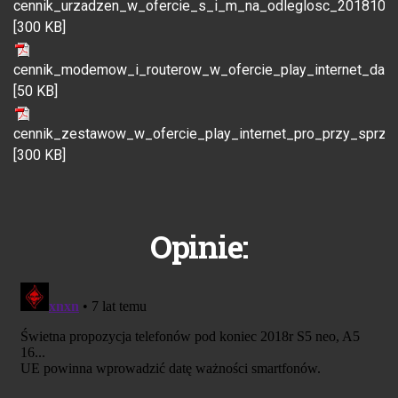
cennik_urzadzen_w_ofercie_s_i_m_na_odleglosc_20181019
[300 KB]
cennik_modemow_i_routerow_w_ofercie_play_internet_data
[50 KB]
cennik_zestawow_w_ofercie_play_internet_pro_przy_sprz
[300 KB]
Opinie: