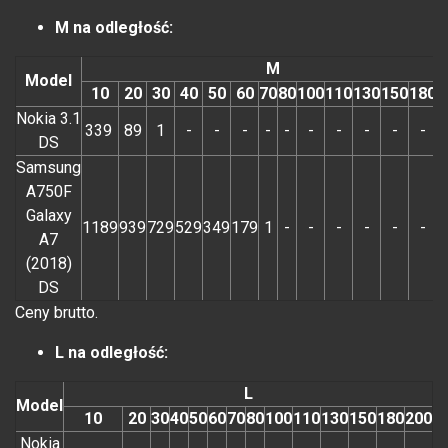
M na odległość:
M
Model
10
20
30
40
50
60
70
80
100
110
130
150
180
2
Nokia 3.1
339
89
1
-
-
-
-
-
-
-
-
-
-
DS
Samsung
A750F
Galaxy
1189
939
729
529
349
179
1
-
-
-
-
-
-
A7
(2018)
DS
Ceny brutto.
L na odległość:
L
Model
10
20
30
40
50
60
70
80
100
110
130
150
180
200
Nokia