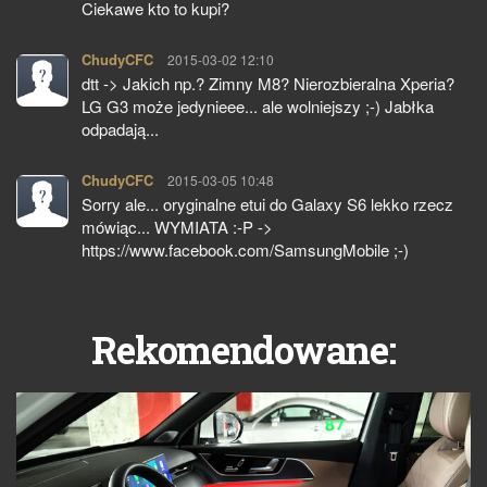
Ciekawe kto to kupi?
ChudyCFC
pisze:
2015-03-02 12:10
dtt -> Jakich np.? Zimny M8? Nierozbieralna Xperia?
LG G3 może jedynieee... ale wolniejszy ;-) Jabłka
odpadają...
ChudyCFC
pisze:
2015-03-05 10:48
Sorry ale... oryginalne etui do Galaxy S6 lekko rzecz
mówiąc... WYMIATA :-P ->
https://www.facebook.com/SamsungMobile ;-)
Rekomendowane: