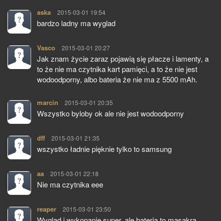
aska
pisze:
2015-03-01 19:54
bardzo ladny ma wyglad
Vasco
pisze:
2015-03-01 20:27
Jak znam życie zaraz pojawią się płacze i lamenty, a
to że nie ma czytnika kart pamięci, a to że nie jest
wodoodporny, albo bateria że nie ma z 5500 mAh.
marcin
pisze:
2015-03-01 20:35
Wszystko byloby ok ale nie jest wodoodporny
dff
pisze:
2015-03-01 21:35
wszystko ładnie pięknie tylko to samsung
aa
pisze:
2015-03-01 22:18
Nie ma czytnika eee
reaper
pisze:
2015-03-01 23:50
Wygląd i wykonanie super, ale bateria to masakra.