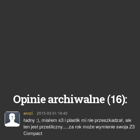
16
Opinie archiwalne (
):
arczi
pisze:
2015-03-01 19:40
ładny :), miałem s3 i plastik mi nie przeszkadzał, ale
ten jest prześliczny.....za rok może wymienie swoja Z3
Compact