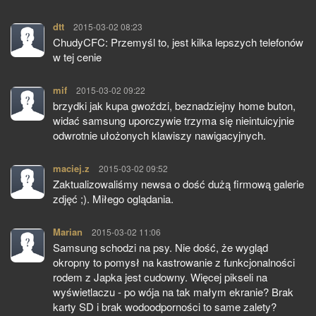
dtt
pisze:
2015-03-02 08:23
ChudyCFC: Przemyśl to, jest kilka lepszych telefonów
w tej cenie
mif
pisze:
2015-03-02 09:22
brzydki jak kupa gwoździ, beznadziejny home buton,
widać samsung uporczywie trzyma się nieintuicyjnie
odwrotnie ułożonych klawiszy nawigacyjnych.
maciej.z
pisze:
2015-03-02 09:52
Zaktualizowaliśmy newsa o dość dużą firmową galerie
zdjęć ;). Miłego oglądania.
Marian
pisze:
2015-03-02 11:06
Samsung schodzi na psy. Nie dość, że wygląd
okropny to pomysł na kastrowanie z funkcjonalności
rodem z Japka jest cudowny. Więcej pikseli na
wyświetlaczu - po wója na tak małym ekranie? Brak
karty SD i brak wodoodporności to same zalety?