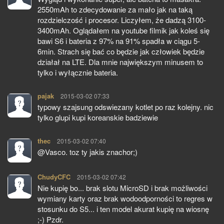
2550mAh to zdecydowanie za mało jak na taką
rozdzielczość i procesor. Liczyłem, że dadzą 3100-
3400mAh. Oglądałem na youtube filmik jak koleś się
bawi S6 i bateria z 97% na 91% spadła w ciągu 5-
6min. Strach się bać co będzie jak człowiek będzie
działał na LTE. Dla mnie największym minusem to
tylko i wyłącznie bateria.
pajak
pisze:
2015-03-02 07:33
typowy szajsung odswiezany kotlet po raz kolejny. nic
tylko glupi kupi koreanskie badziewie
thec
pisze:
2015-03-02 07:40
@Vasco. toz ty jakis znachor;)
ChudyCFC
pisze:
2015-03-02 07:42
Nie kupię bo... brak slotu MicroSD i brak możliwości
wymiany karty oraz brak wodoodporności to regres w
stosunku do S5... i ten model akurat kupię na wiosnę
;-) Pzdr.