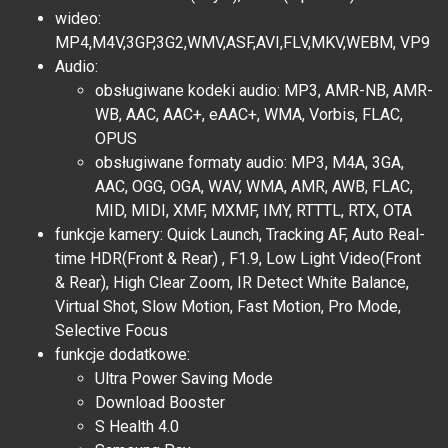
wideo:
MP4,M4V,3GP,3G2,WMV,ASF,AVI,FLV,MKV,WEBM, VP9
Audio:
obsługiwane kodeki audio: MP3, AMR-NB, AMR-
WB, AAC, AAC+, eAAC+, WMA, Vorbis, FLAC,
OPUS
obsługiwane formaty audio: MP3, M4A, 3GA,
AAC, OGG, OGA, WAV, WMA, AMR, AWB, FLAC,
MID, MIDI, XMF, MXMF, IMY, RTTTL, RTX, OTA
funkcje kamery: Quick Launch, Tracking AF, Auto Real-
time HDR(Front & Rear) , F1.9, Low Light Video(Front
& Rear), High Clear Zoom, IR Detect White Balance,
Virtual Shot, Slow Motion, Fast Motion, Pro Mode,
Selective Focus
funkcje dodatkowe:
Ultra Power Saving Mode
Download Booster
S Health 4.0