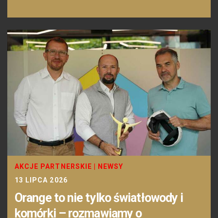
AKCJE PARTNERSKIE
|
NEWSY
13 LIPCA 2026
Orange to nie tylko światłowody i
komórki – rozmawiamy o