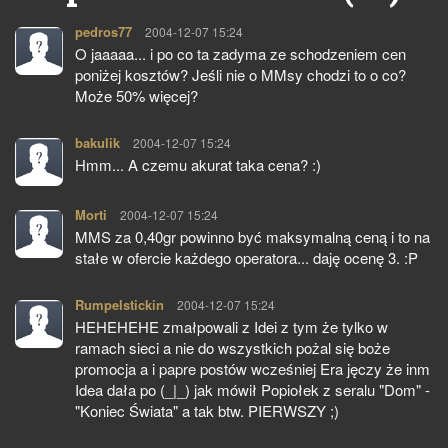
pedros77
pisze:
2004-12-07 15:24
O jaaaaa... i po co ta zadyma ze schodzeniem cen
poniżej kosztów? Jeśli nie o MMsy chodzi to o co?
Może 50% więcej?
bakulik
pisze:
2004-12-07 15:24
Hmm... A czemu akurat taka cena? :)
Morti
pisze:
2004-12-07 15:24
MMS za 0,40gr powinno być maksymalną ceną i to na
stałe w ofercie każdego operatora... daję ocenę 3. :P
Rumpelstickin
pisze:
2004-12-07 15:24
HEHEHEHE zmałpowali z Idei z tym że tylko w
ramach sieci a nie do wszystkich pożal się boże
promocja a i papre postów wcześniej Era jęczy że inm
Idea dała po (_|_) jak mówił Popiołek z seralu "Dom" -
"Koniec Świata" a tak btw. PIERWSZY ;)