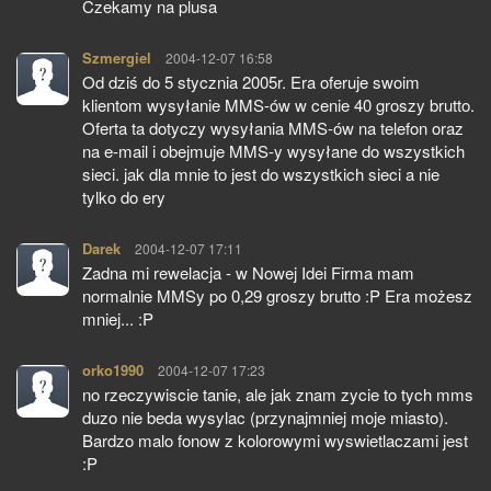
Czekamy na plusa
Szmergiel
pisze:
2004-12-07 16:58
Od dziś do 5 stycznia 2005r. Era oferuje swoim
klientom wysyłanie MMS-ów w cenie 40 groszy brutto.
Oferta ta dotyczy wysyłania MMS-ów na telefon oraz
na e-mail i obejmuje MMS-y wysyłane do wszystkich
sieci. jak dla mnie to jest do wszystkich sieci a nie
tylko do ery
Darek
pisze:
2004-12-07 17:11
Zadna mi rewelacja - w Nowej Idei Firma mam
normalnie MMSy po 0,29 groszy brutto :P Era możesz
mniej... :P
orko1990
pisze:
2004-12-07 17:23
no rzeczywiscie tanie, ale jak znam zycie to tych mms
duzo nie beda wysylac (przynajmniej moje miasto).
Bardzo malo fonow z kolorowymi wyswietlaczami jest
:P