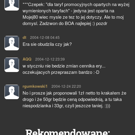
***Czepek: "dla taryf promocyjnych opartych na wyżej
wymienionych taryfach" - jedyna jest oparta na
Mojej80 wiec mysle ze tez to jej dotyczy. Ale to moj
domysl. Zadzwon do BOA najlepiej :) pozdr
dt
pisze:
2004-12-08 04:45
Era sie obudzila czy jak?
AQQ
pisze:
2004-12-12 23:39
w styczniu nie bedzie zmian cennika ery...
oczekujacych przepraszam bardzo :-D
rgumkowski1
pisze:
2004-12-24 22:20
No i prosze jak proponowali 1zł netto to krakałem że
drogo i że 50gr będzie ceną odpowiednią, a tu taka
niespodzianka i 33gr, czyli jeszcze taniej. :)))
Rekomendowane: