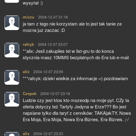
wysyłał :)
miczu
pisze:
2004-12-07 21:16
ja tam z tego nie korzystam ale to jest tak tanie ze
mozna juz zaczac :D
rafcyk
pisze:
2004-12-07 23:07
**alix: Jesli zakupiles tel w list-gru to do konca
stycznia masz 10MMS bezplatnych do Era lub e-mail
alix
pisze:
2004-12-07 23:09
***rafcyk: dzieki wielkie za informacje =) pozdrawiam
Czepek
pisze:
2004-12-07 23:16
Ludzie czy jest ktos kto mozeodp na moje pyt. CZy ta
oferta dotyczy też Tartyfy Jedyna w Erze??? Bo jest
napsiane tylko dla taryf z cenników: TAKAjakTY, Nowa
Era Moja, Era Moja, Nowa Era Biznes, Era Biznes. ;-/
alix
pisze:
2004-12-07 23:33