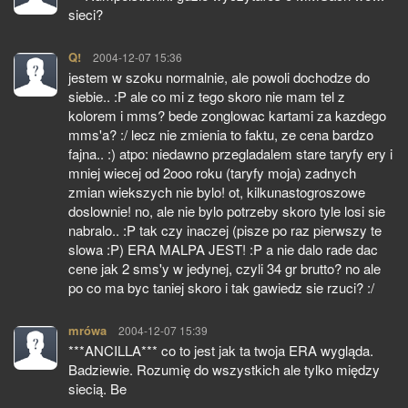
sieci?
Q!
pisze:
2004-12-07 15:36
jestem w szoku normalnie, ale powoli dochodze do
siebie.. :P ale co mi z tego skoro nie mam tel z
kolorem i mms? bede zonglowac kartami za kazdego
mms'a? :/ lecz nie zmienia to faktu, ze cena bardzo
fajna.. :) atpo: niedawno przegladalem stare taryfy ery i
mniej wiecej od 2ooo roku (taryfy moja) zadnych
zmian wiekszych nie bylo! ot, kilkunastogroszowe
doslownie! no, ale nie bylo potrzeby skoro tyle losi sie
nabralo.. :P tak czy inaczej (pisze po raz pierwszy te
slowa :P) ERA MALPA JEST! :P a nie dalo rade dac
cene jak 2 sms'y w jedynej, czyli 34 gr brutto? no ale
po co ma byc taniej skoro i tak gawiedz sie rzuci? :/
mrówa
pisze:
2004-12-07 15:39
***ANCILLA*** co to jest jak ta twoja ERA wygląda.
Badziewie. Rozumię do wszystkich ale tylko między
siecią. Be