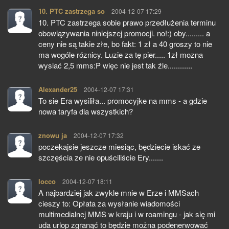
10. PTC zastrzega so
pisze:
2004-12-07 17:29
10. PTC zastrzega sobie prawo przedłużenia terminu
obowiązywania niniejszej promocji. no!:) oby......... a
ceny nie są takie złe, bo fakt: 1 zł a 40 groszy to nie
ma wogóle róznicy. Luzie za tę pier..... 1zł mozna
wyslać 2,5 mms:P więc nie jest tak źle............
Alexander25
pisze:
2004-12-07 17:31
To sie Era wysiliła... promocyjke na mms - a gdzie
nowa taryfa dla wszystkich?
znowu ja
pisze:
2004-12-07 17:32
poczekajsie jeszcze miesiąc, będziecie iskać ze
szczęścia ze nie opuściliście Ery.......
locco
pisze:
2004-12-07 18:11
A najbardziej jak zwykle mnie w Erze i MMSach
cieszy to: Opłata za wysłanie wiadomości
multimedialnej MMS w kraju i w roamingu - jak się mi
uda urlop zgranąć to będzie można podenerwować