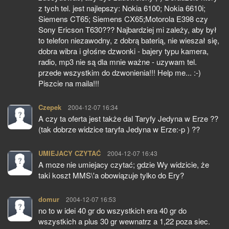
z tych tel. jest najlepszy: Nokia 6100; Nokia 6610i;
Siemens CT65; Siemens CX65;Motorola E398 czy
Sony Ericson T630??? Najbardziej mi zależy, aby był
to telefon niezawodny, z dobrą baterią, nie wieszał się,
dobra wibra i głośne dzwonki - bajery typu kamera,
radio, mp3 nie są dla mnie ważne - uzywam tel.
przede wszystkim do dzwonienia!!! Help me... :-)
Piszcie na maila!!!
Czepek
pisze:
2004-12-07 16:34
A czy ta oferta jest także dal Taryfy Jedyna w Erze ??
(tak dobrze widzice taryfa Jedyna w Erze:-p ) ??
UMIEJACY CZYTAĆ
pisze:
2004-12-07 16:43
A moze nie umiejacy czytać; gdzie Wy widzicie, że
taki koszt MMS\'a obowiązuje tylko do Ery?
domur
pisze:
2004-12-07 16:53
no to w idei 40 gr do wszystkich era 40 gr do
wszystkich a plus 30 gr wewnatrz a 1,22 poza siec.