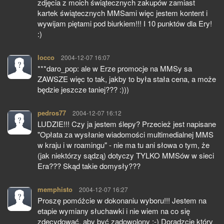
zdjęcia z moich świątecznych zakupów zamiast
kartek świątecznych MMSami więc jestem kontent i
wywijam piętami pod biurkiem!!! I 10 punktów dla Ery!
:)
locco
pisze:
2004-12-07 16:07
***daro_pop: ale w Erze promocje na MMSy sa
ZAWSZE więc to tak, jakby to była stała cena, a może
będzie jeszcze taniej??? :)))
pedros77
pisze:
2004-12-07 16:12
LUDZIE!!! Czy ja jestem ślepy? Przecież jest napisane
"Opłata za wysłanie wiadomości multimedialnej MMS
w kraju i w roamingu" - nie ma tu ani słowa o tym, że
(jak niektórzy sądzą) dotyczy TYLKO MMSów w sieci
Era??? Skąd takie domysły???
memphisto
pisze:
2004-12-07 16:27
Proszę pomóżcie w dokonaniu wyboru!!! Jestem na
etapie wymiany słuchawki i nie wiem na co się
zdecydować, aby być zadowolony ;-) Doradzcie który