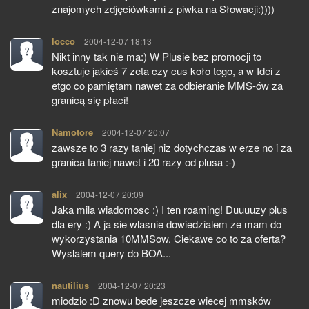
znajomych zdjęciówkami z piwka na Słowacji:))))
locco
pisze:
2004-12-07 18:13
Nikt inny tak nie ma:) W Plusie bez promocji to
kosztuje jakieś 7 zeta czy cus koło tego, a w Idei z
etgo co pamiętam nawet za odbieranie MMS-ów za
granicą się płaci!
Namotore
pisze:
2004-12-07 20:07
zawsze to 3 razy taniej niz dotychczas w erze no i za
granica taniej nawet i 20 razy od plusa :-)
alix
pisze:
2004-12-07 20:09
Jaka mila wiadomosc :) I ten roaming! Duuuuzy plus
dla ery :) A ja sie wlasnie dowiedzialem ze mam do
wykorzystania 10MMSow. Ciekawe co to za oferta?
Wyslalem query do BOA...
nautilius
pisze:
2004-12-07 20:23
miodzio :D znowu bede jeszcze wiecej mmsków