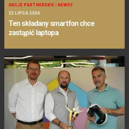
AKCJE PARTNERSKIE
|
NEWSY
22 LIPCA 2026
Ten składany smartfon chce
zastąpić laptopa