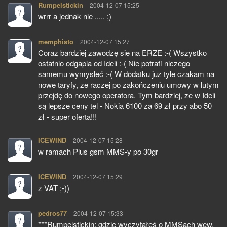
Rumpelstickin
pisze:
2004-12-07 15:25
wrrr a jednak nie ..... ;)
memphisto
pisze:
2004-12-07 15:27
Coraz bardziej zawodzę sie na ERZE :-( Wszystko
ostatnio odgapia od Ideii :-( Nie potrafi niczego
samemu wymysleć :-( W dodatku juz tyle czakam na
nowe taryfy, ze raczej po zakończeniu umowy w lutym
przejdę do nowego operatora. Tym bardziej, ze w Ideii
są lepsze ceny tel - Nokia 6100 za 69 zł przy abo 50
zł - super oferta!!!
ICEWIND
pisze:
2004-12-07 15:28
w ramach Plus gsm MMS-y po 30gr
ICEWIND
pisze:
2004-12-07 15:29
z VAT ;-))
pedros77
pisze:
2004-12-07 15:33
***Rumpelstickin: gdzie wyczytałeś o MMSach wew.