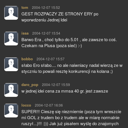
tom
pisze:
2004-12-07 15:52
GEST ROZPACZY ZE STRONY ERY po
wporwdzeniu Jednej Idei
issa
pisze:
2004-12-07 15:54
Barwo Era , choć tylko do 5.01 , ale zawsze to coś.
Czekam na Plusa (poza sieć) :-)
bobbo
pisze:
2004-12-07 15:57
słabo Ero słabo.... no ale naiwniacy nadal wierzą ze w
styczniu to powali resztę konkurencji na kolana ;)
daro_pop
pisze:
2004-12-07 15:59
w jednej idei cena za mmsa 40 gr. jest zawsze
locco
pisze:
2004-12-07 16:06
SUPER!!! Cieszę się niezmiernie (poza tym wreszcie
mi GOL z trudem bo z trudem ale w miarę normalnie
ruszył...)!!! :))) Jak już pisałem wyślę do znajomych