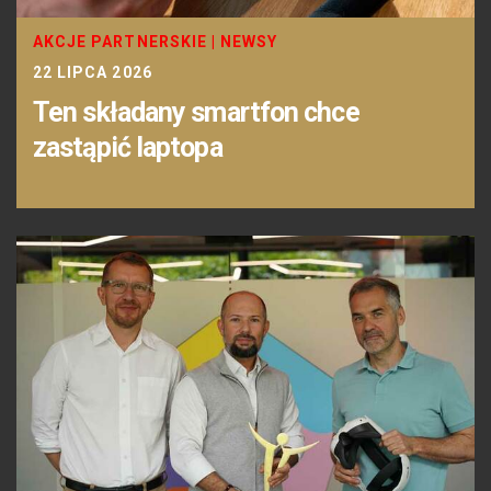
AKCJE PARTNERSKIE
|
NEWSY
22 LIPCA 2026
Ten składany smartfon chce
zastąpić laptopa