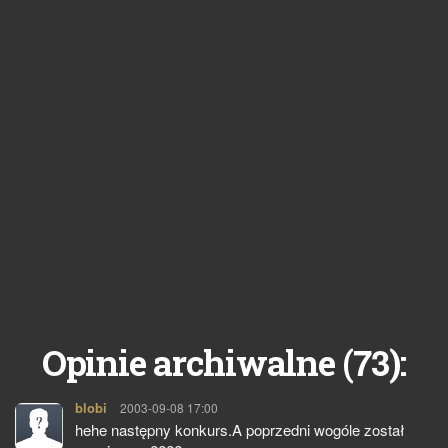
73
Opinie archiwalne (
):
blobi
pisze:
2003-09-08 17:00
hehe następny konkurs.A poprzedni wogóle został