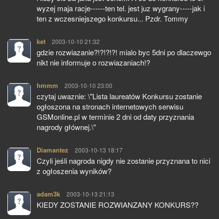
wyzej maja racje------ten tel. jest juz wygrany-----jak i
ten z wczesniejszego konkursu... Pzdr. Tommy
ket
pisze:
2003-10-10 21:32
gdzie rozwiazanie?!?!?!?! mialo byc 5dni po dlaczewgo
nikt nie informuje o rozwiazaniach!?
hmmm
pisze:
2003-10-10 23:00
czytaj uwaznie: \"Lista laureatów Konkursu zostanie
ogłoszona na stronach internetowych serwisu
GSMonline.pl w terminie 2 dni od daty przyznania
nagrody głównej.\"
Diamantez
pisze:
2003-10-13 18:17
Czyli jeśli nagroda nigdy nie zostanie przyznana to nici
z ogłoszenia wyników?
adam3k
pisze:
2003-10-13 21:13
KIEDY ZOSTANIE ROZWIANZANY KONKURS??