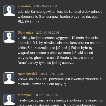
andrelub
pisze:
2003-09-25 21:00
udal sie Samsungowi ten fon, jesli chodzi o dokladnosc
wykonania to Samsungowi trzeba przyznac duzego
PLUSA (+) :-)
Diamantez
pisze:
2003-10-01 20:03
v: Nie tylko jedna osoba wygrywa! 10 osób dostanie
koszulki ;D Niby niewiele ale taka koszulka na bazarku
jakieś 5 zł kosztuje, a to już coś ;) Fajnie było by
wygrać ten telefon :) chociaż mam już taki ale od
przybytku głowa nie boli. Szkoda tylko, że ocena
"prac" zależy tylko od jednej osoby...
rgumkowski1
pisze:
2003-10-03 13:38
Znowu do konkursu porzebna jest inwencja twórcza! a
telefonik nawet całkiem fajny. :)
tommyba
pisze:
2003-10-08 17:15
Telefo rzeczywiscie wyswietlcz i polifonie ma super, no
i liczy sie za jaka jest cene.... A co do konkursu to ci