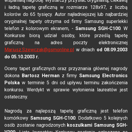
wspaniałą nagrodę. Wystarczy przysłać oryginalną, ciekawą
i ładną tapetę graficzną w rozmiarze 128x97, z liczbą
kolorów do 65 tysięcy. Autor najładniejszej lub najbardziej
oryginalnej tapety otrzyma od firmy Samsung superlekki
telefon z kolorowym ekranem, -
Samsung SGH-C100
. W
Konkursie biorą udział osoby, które prześlą tapetę
graficzną na adres poczty elektronicznej
Mariusz.Szewczak@gsmonline.pl
w dniach
od 08.09.2003
do 05.10.2003 r.
Oceny tapet graficznych oraz przyznania głównej nagrody
dokona
Bartosz Herman
z firmy
Samsung Electronics
Polska
w terminie 5 dni od upływu terminu zakończenia
konkursu. Werdykt w sprawie wyłonienia laureatów jest
ostateczny.
Nagrodą za najlepszą tapetę graficzną jest telefon
komórkowy
Samsung SGH-C100
. Dodatkowo 5 kolejnych
osób zostanie nagrodzonych
koszulkami
Samsung SGH-