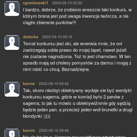
rgumkowski1
pisze:
2003-09-10 00:32
I bardzo, dobrze, że zrobiono wreszcie taki konkurs, w
którym brana jest pod uwaga inwencja twórcza, a nie
ciągłe zbieranie punktów!!!
dedorka
pisze:
2003-09-10 09:19
Temat konkursu jest oki, ale wnerwia mnie, że oni
zastrzegają sobie prawo do mojej tapet, nawet jeżeli
nie zostanie nagrodzona. Toż to jest chamstwo. W ten
sposób mają od cholery pomysłów za darmo i mogą z
nimi robić co chcą. Beznadziejne.
barnie
pisze:
2003-09-10 09:42
Tak, skoro niezbyt obiektywny wydaje sie być werdykt
konkursu sagema, gdzie w komisji było 2 panów z
sagema, to jak tu mówic o obiektywiźnmie gdy sędzią
będzie jeden pan. a przecież jeden woli brunetki a drugi
blondynki ;))))
barnie
pisze:
2003-09-10 09:46
No chyba że p. Herman ma wyjątkowo artystyczne