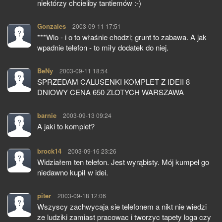
niektórzy chcieliby tantiemów :-)
Gonzales
pisze:
2003-09-11 17:51
***Wlo - i o to właśnie chodzi; grunt to zabawa. A jak
wpadnie telefon - to miły dodatek do niej.
BeNy
pisze:
2003-09-11 18:54
SPRZEDAM CALUSENKI KOMPLET Z IDEII 8
DNIOWY CENA 650 ZLOTYCH WARSZAWA
barnie
pisze:
2003-09-13 09:24
A jaki to komplet?
brock14
pisze:
2003-09-16 23:26
Widziałem ten telefon. Jest wyrąbisty. Mój kumpel go
niedawno kupił w idei.
piter
pisze:
2003-09-18 12:06
Wszyscy zachwycaja sie telefonem a nikt nie wiedzi
ze ludziki zamiast pracowac i tworzyc tapety loga czy