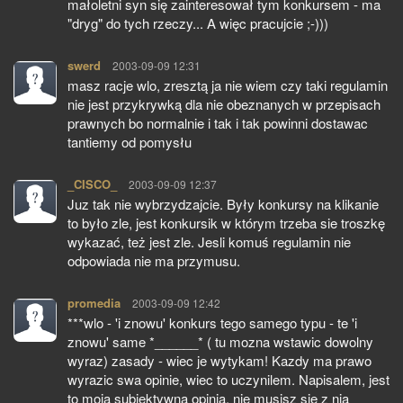
małoletni syn się zainteresował tym konkursem - ma
"dryg" do tych rzeczy... A więc pracujcie ;-)))
swerd
pisze:
2003-09-09 12:31
masz racje wlo, zresztą ja nie wiem czy taki regulamin
nie jest przykrywką dla nie obeznanych w przepisach
prawnych bo normalnie i tak i tak powinni dostawac
tantiemy od pomysłu
_CISCO_
pisze:
2003-09-09 12:37
Juz tak nie wybrzydzajcie. Były konkursy na klikanie
to było zle, jest konkursik w którym trzeba sie troszkę
wykazać, też jest zle. Jesli komuś regulamin nie
odpowiada nie ma przymusu.
promedia
pisze:
2003-09-09 12:42
***wlo - 'i znowu' konkurs tego samego typu - te 'i
znowu' same *______* ( tu mozna wstawic dowolny
wyraz) zasady - wiec je wytykam! Kazdy ma prawo
wyrazic swa opinie, wiec to uczynilem. Napisalem, jest
to moja subiektywna opinia, nie musisz sie z nia