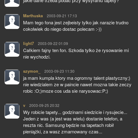
jakie dane trzeba podać przy wysyłaniu tapety?
Marthuska
pisze:
2003-09-21 17:13
Mam tego fona jest zejbeisty tylko jak narazie trudno
cokolwiek do niego dostac polecam :-))
light7
pisze:
2003-09-22 01:09
Całkiem fajny ten fon. Szkoda tylko że rysowanie mi
nie wychodzi.
szymon_
pisze:
2003-09-23 11:30
ja mam kumpla ktory ma ogromny talent plastyczny;)
nie wiedzialem ze w paincie nawet mozna takie zeczy
robic :O;)moze cos uda sie narysowac:P;)
v
pisze:
2003-09-25 20:32
Wy robicie tapety... godzinami siedzicie i rysujecie...
Jeden z was (a jest was wielu) dostanie telefon, a
reszta nic. Samsung będzie na tapetach robił
pieniążki, za wasz zmarnowany czas...