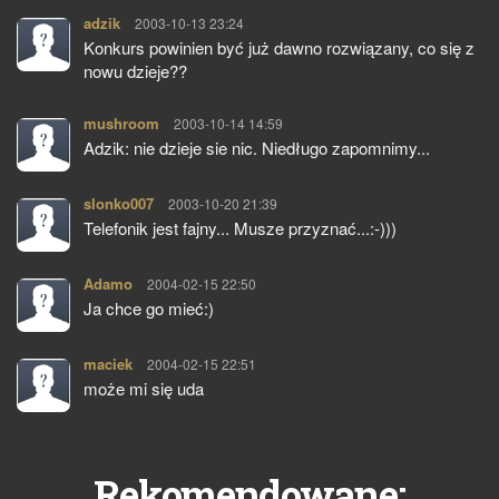
adzik
pisze:
2003-10-13 23:24
Konkurs powinien być już dawno rozwiązany, co się z
nowu dzieje??
mushroom
pisze:
2003-10-14 14:59
Adzik: nie dzieje sie nic. Niedługo zapomnimy...
slonko007
pisze:
2003-10-20 21:39
Telefonik jest fajny... Musze przyznać...:-)))
Adamo
pisze:
2004-02-15 22:50
Ja chce go mieć:)
maciek
pisze:
2004-02-15 22:51
może mi się uda
Rekomendowane: