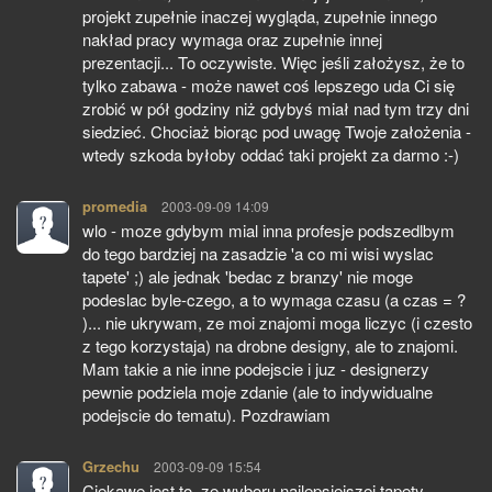
projekt zupełnie inaczej wygląda, zupełnie innego
nakład pracy wymaga oraz zupełnie innej
prezentacji... To oczywiste. Więc jeśli założysz, że to
tylko zabawa - może nawet coś lepszego uda Ci się
zrobić w pół godziny niż gdybyś miał nad tym trzy dni
siedzieć. Chociaż biorąc pod uwagę Twoje założenia -
wtedy szkoda byłoby oddać taki projekt za darmo :-)
promedia
pisze:
2003-09-09 14:09
wlo - moze gdybym mial inna profesje podszedlbym
do tego bardziej na zasadzie 'a co mi wisi wyslac
tapete' ;) ale jednak 'bedac z branzy' nie moge
podeslac byle-czego, a to wymaga czasu (a czas = ?
)... nie ukrywam, ze moi znajomi moga liczyc (i czesto
z tego korzystaja) na drobne designy, ale to znajomi.
Mam takie a nie inne podejscie i juz - designerzy
pewnie podziela moje zdanie (ale to indywidualne
podejscie do tematu). Pozdrawiam
Grzechu
pisze:
2003-09-09 15:54
Ciekawe jest to, ze wyboru najlepsiejszej tapety