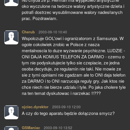
oko wyczulone na twórcze walory artystyczne dzieła i
potrafi dostrzec wysublimowane walory nadesłanych
prac. Pozdrawiam.
Cherub
pisze:
2003-09-10 10:40
Wspolczuje GOL'owi i ogranizatorom z Samsunga. W
ogole cokolwiek zrobic w Polsce z nasza
mentalnoscia to duze wyzwanie psychiczne. LUDZIE -
ONI DAJA KOMUS TELEFON ZA DARMO - czemu o
tym nie podyskutujecie tylko sie czepiacie, ze jedna
osoba decyduje, ze regulamin nie taki. Nie mowie ze
sie z tymi opiniami nie zgadzam ale to ONI daja telefon
za DARMO i to ONI narzucaja reguly gry. Jak ktos nie
chce niech nie bierze udzialu i tyle. Po jaka cholere tyle
na ten temat dyskutowac i narzekac !!???
ojciec.dyrektor
pisze:
2003-09-10 12:00
A czy do tego aparatu będzie dołączona smycz?
GSManiac
pisze:
2003-09-10 13:52