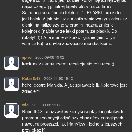
najbardziej oryginalnej tapety otrzyma od firmy
Samsung supercienki telefon..." - PŁASKI, cienki to
jest bolek. A jak sie juz zmienilo w pierwszym zdaniu z
cienki na najlzejszy to w drugim mozna zmienic
kolejnosc (najpierw ze lekki potem, ze plaski). Do
roboty! :))) A te stanie w korku i granie (jest o tym
wzmianka) to chyba zaowocuje mandacikiem...
spiro
pisze:
2003-09-08 19:02
konkurs za konkursem, redakcja sie rozkreca ;)
Robert542
pisze:
2003-09-08 19:13
hehe, dobtre Maruda. A jak sprawdzic ilu kolorowe jest
zdjecie??
wlo
pisze:
2003-09-08 19:26
Robert542 - a używałeś kiedykolwiek jakiegokolwiek
programu do edycji zdjęć czy chociażby przeglądarki -
nawet najprostszej, jak IrfanView - jednej z lepszych
przy okazji?