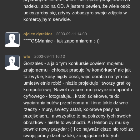
hadeku, albo na CD. A jestem pewien, że wiele osób
ucieszyłoby się, gdyby zobaczyło swoje zdjęcia w
komercyjnym serwisie.
ojciec.dyrektor
pisze:
2003-09-11 14:00
****GSManiac - tak zapomniałem :-))
wlo
pisze:
2003-09-11 16:12
Gonzales - a ja o tym konkursie powiem mojemu
znajomemu - chłopak pracuje "w komórkach" ale jak
to zwykle, kasy nigdy dość, więc dorabia na tym co
umieświetnie robić - nieźle projektuje i tworzy grafikę
komputerową. Nawet czasem mu pożyczam aparatu
cyfrowego - fotografuje... kratki ściekowe, te do
wyciarania butów przed domami i inne takie dziwne
rzeczy - mury, świeży asfalt, kolorowe pasy na
przejściach... a wszystko to na potrzeby tych swoich
obrazków - nieźle to wychodzi. A i telefon by mu się
pewnie nowy przydał :-) I co najważniejsze nie robi ze
swojej pracy dzieł sztuki, za oglądanie których