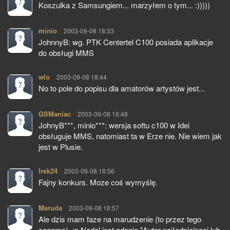
Koszulka z Samsungiem... marzyłem o tym... :)))))
minio
pisze:
2003-09-08 18:33
JohnnyB: wg. PTK Centertel C100 posiada aplikacje
do obsługi MMS
wlo
pisze:
2003-09-08 18:44
No to pole do popisu dla amatorów artystów jest...
GSManiac
pisze:
2003-09-08 18:48
JohnyB***, minio***: wersja softu c100 w Idei
obsługuje MMS, natomiast ta w Erze nie. Nie wiem jak
jest w Plusie.
Irek24
pisze:
2003-09-08 18:56
Fajny konkurs. Moze coś wymyślę.
Maruda
pisze:
2003-09-08 18:57
Ale dzis mam faze na marudzenie (to przez tego
sagema). :p Nadal jest zdanie "Autor najładniejszej lub