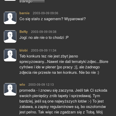
starego!!!!!!!!!!!!
barnie
pisze:
2003-09-09 09:06
Co się stało z sagemem? Wyparował?
BeNy
pisze:
2003-09-09 09:38
Jogi: no ale nie o to chodzi :P
blobi
pisze:
2003-09-09 11:34
Teb konkurs tez nie jest zbyt jasno
sprecyzowany...Nawet nie dali tematyki zdjec...Biore
cyfrówe i ide w plener [po pracy ;)], ale żadnego
zdjecia nie przesle na ten konkurs. Nie bo nie :)
wlo
pisze:
2003-09-09 12:13
promedia - i znowu się zaczyna. Jeśli tak Ci szkoda
swoich pieniędzy zrób tapety i sprzedawaj. Tym
bardziej, jeśli są one najwyższych lotów :-) To jest
zabawa, a zapisy regulaminowe są, bo oszołomów
jest pełno. Tak więc nie zgadzam się z Tobą. Mój