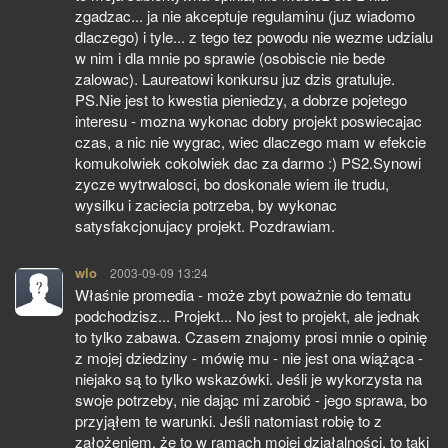
zgadzac... ja nie akceptuje regulaminu (juz wiadomo
dlaczego) i tyle... z tego tez powodu nie wezme udzialu
w nim i dla mnie po sprawie (osobiscie nie bede
zalowac). Laureatowi konkursu juz dzis gratuluje.
PS.Nie jest to kwestia pieniedzy, a dobrze pojetego
interesu - mozna wykonac dobry projekt poswiecajac
czas, a nic nie wygrac, wiec dlaczego mam w efekcie
komukolwiek cokolwiek dac za darmo :) PS2.Synowi
zycze wytrwalosci, bo doskonale wiem ile trudu,
wysilku i zaciecia potrzeba, by wykonac
satysfakcjonujacy projekt. Pozdrawiam.
wlo
pisze:
2003-09-09 13:24
Właśnie promedia - może zbyt poważnie do tematu
podchodzisz... Projekt... No jest to projekt, ale jednak
to tylko zabawa. Czasem znajomy prosi mnie o opinię
z mojej dziedziny - mówię mu - nie jest ona wiążąca -
niejako są to tylko wskazówki. Jeśli je wykorzysta na
swoje potrzeby, nie dając mi zarobić - jego sprawa, bo
przyjąłem te warunki. Jeśli natomiast robię to z
założeniem, że to w ramach mojej działalności, to taki