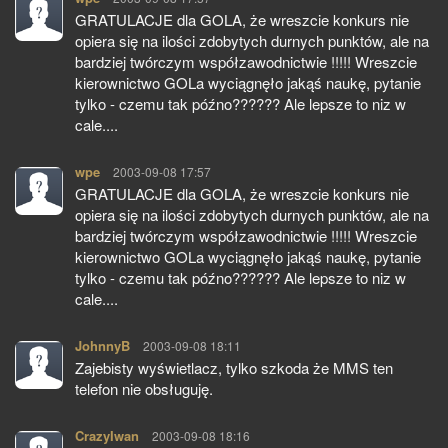
GRATULACJE dla GOLA, że wreszcie konkurs nie
opiera się na ilości zdobytych durnych punktów, ale na
bardziej twórczym współzawodnictwie !!!!! Wreszcie
kierownictwo GOLa wyciągnęło jakąś naukę, pytanie
tylko - czemu tak późno?????? Ale lepsze to niz w
cale....
wpe
pisze:
2003-09-08 17:57
GRATULACJE dla GOLA, że wreszcie konkurs nie
opiera się na ilości zdobytych durnych punktów, ale na
bardziej twórczym współzawodnictwie !!!!! Wreszcie
kierownictwo GOLa wyciągnęło jakąś naukę, pytanie
tylko - czemu tak późno?????? Ale lepsze to niz w
cale....
JohnnyB
pisze:
2003-09-08 18:11
Zajebisty wyświetlacz, tylko szkoda że MMS ten
telefon nie obsługuję.
CrazyIwan
pisze:
2003-09-08 18:16