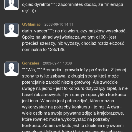
ojciec.dyrektor***: zapomniałeś dodać, że "mieniąca
się" :)))
GSManiac
pisze:
2003-09-10 14:11
darth_vadeer***: no nie wiem, czy najpierw wysokość.
Spójrz na układ wyświetlacza wq tym c100 - jest
przecież szerszy, niż wyższy, chociaż rozdzielczość
nominalna to 128x128.
Gonzales
pisze:
2003-09-11 13:08
***Wlo, ***Promedia - prawda leży po środku. Z jednej
strony to tylko zabawa, z drugiej strony ktoś może
potencjalnie zarobić niezłą gotówkę. Ale zwróćcie
uwagę na jedno - jest to konkurs dotyczący tapet, a nie
haseł reklamowych. Tym samym specyfika konkursu
jest inna. W necie jest pełno zdjęć, które można
wykorzystać na potrzeby konkursu - to raz. A dwa -
wiele osób ma swoje prywatne zdjęcia krajobrazowe,
które również może wykorzystać na potrzeby
konkursu. Zatem de facto jest to dzielenie się swoimi
prywatnymi fotkami, które i tak spoczywają sobie na