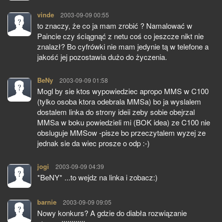
vinde
pisze:
2003-09-09 00:55
to znaczy, że co ja mam zrobić ? Namalować w
Paincie czy ściągnąć z netu coś co jeszcze nikt nie
znalazł? Bo cyfrówki nie mam jedynie tą w telefone a
jakość jej pozostawia dużo do życzenia.
BeNy
pisze:
2003-09-09 01:58
Mogl by sie ktos wypowiedziec apropo MMS w C100
(tylko osoba ktora odebrala MMSa) bo ja wyslalem
dostalem linka do strony ideii zeby sobie obejrzal
MMSa w boku powiedzieli mi (BOK idea) ze C100 nie
obsluguje MMSow -pisze bo przeczytalem wyzej ze
jednak sie da wiec prosze o odp :-)
jogi
pisze:
2003-09-09 04:39
*BeNY* ...to wejdz na linka i zobacz:)
barnie
pisze:
2003-09-09 09:05
Nowy konkurs? A gdzie do diabła rozwiązanie