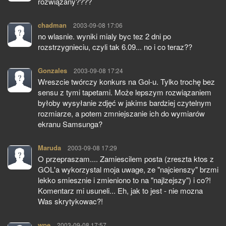
rozwiązany????
chadman
pisze:
2003-09-08 17:06
no wlasnie. wyniki mialy byc tez 2 dni po
rozstrzygnieciu, czyli tak 6.09... no i co teraz??
Gonzales
pisze:
2003-09-08 17:24
Wreszcie twórczy konkurs na Gol-u. Tylko trochę bez
sensu z tymi tapetami. Może lepszym rozwiązaniem
byłoby wysyłanie zdjęć w jakims bardziej czytelnym
rozmiarze, a potem zmniejszanie ich do wymiarów
ekranu Samsunga?
Maruda
pisze:
2003-09-08 17:29
O przepraszam.... Zamiescilem posta (zreszta ktos z
GOL'a wykorzystal moja uwage, ze "najcienszy" brzmi
lekko smiesznie i zmieniono to na "najlzejszy") i co?!
Komentarz mi usuneli... Eh, jak to jest - nie mozna
Was skrytykowac?!
wpe
pisze:
2003-09-08 17:57