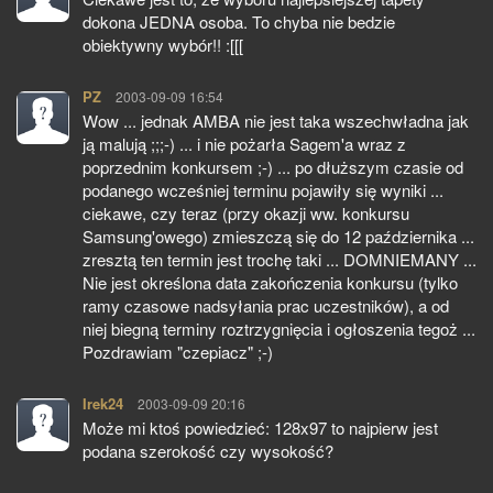
dokona JEDNA osoba. To chyba nie bedzie
obiektywny wybór!! :[[[
PZ
pisze:
2003-09-09 16:54
Wow ... jednak AMBA nie jest taka wszechwładna jak
ją malują ;;;-) ... i nie pożarła Sagem'a wraz z
poprzednim konkursem ;-) ... po dłuższym czasie od
podanego wcześniej terminu pojawiły się wyniki ...
ciekawe, czy teraz (przy okazji ww. konkursu
Samsung'owego) zmieszczą się do 12 października ...
zresztą ten termin jest trochę taki ... DOMNIEMANY ...
Nie jest określona data zakończenia konkursu (tylko
ramy czasowe nadsyłania prac uczestników), a od
niej biegną terminy roztrzygnięcia i ogłoszenia tegoż ...
Pozdrawiam "czepiacz" ;-)
Irek24
pisze:
2003-09-09 20:16
Może mi ktoś powiedzieć: 128x97 to najpierw jest
podana szerokość czy wysokość?