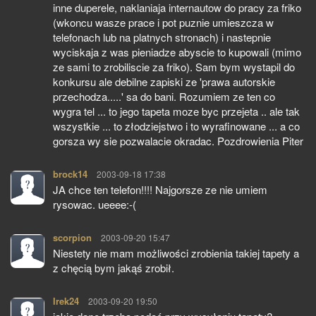
inne duperele, naklaniaja internautow do pracy za friko
(wkoncu wasze prace i pot puznie umieszcza w
telefonach lub na platnych stronach) i nastepnie
wyciskaja z was pieniadze abyscie to kupowali (mimo
ze sami to zrobiliscie za friko). Sam bym wystapil do
konkursu ale debilne zapiski ze 'prawa autorskie
przechodza.....' sa do bani. Rozumiem ze ten co
wygra tel ... to jego tapeta moze byc przejeta .. ale tak
wszystkie ... to złodziejstwo i to wyrafinowane ... a co
gorsza wy sie pozwalacie okradac. Pozdrowienia Piter
brock14
pisze:
2003-09-18 17:38
JA chce ten telefon!!!! Najgorsze ze nie umiem
rysowac. ueeee:-(
scorpion
pisze:
2003-09-20 15:47
Niestety nie mam możliwości zrobienia takiej tapety a
z chęcią bym jakąś zrobił.
Irek24
pisze:
2003-09-20 19:50