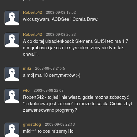
Robert542
pisze:
2003-09-08 19:52
wlo: uzywam, ACDSee i Corela Draw.
Robert542
pisze:
2003-09-08 20:33
A co do tej ultracienkosci: Siemens SL45I tez ma 1,7
cm grubosc i jakos nie slyszalem zeby sie tym tak
chwalili.
miki
pisze:
2003-09-08 21:45
a mój ma 18 centymetrów ;-)
wlo
pisze:
2003-09-08 22:08
Robert542 - to jeśli nie wiesz, gdzie można zobaczyć
"ilu kolorowe jest zdjecie" to może to są dla Ciebie zbyt
zaawansowane programy?
ghostdog
pisze:
2003-09-08 22:13
miki*** to cos mizerny! lol