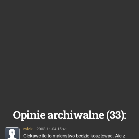
33
Opinie archiwalne (
):
mick
pisze:
2002-11-04 15:41
Ciekawe ile to malenstwo bedzie kosztowac. Ale z