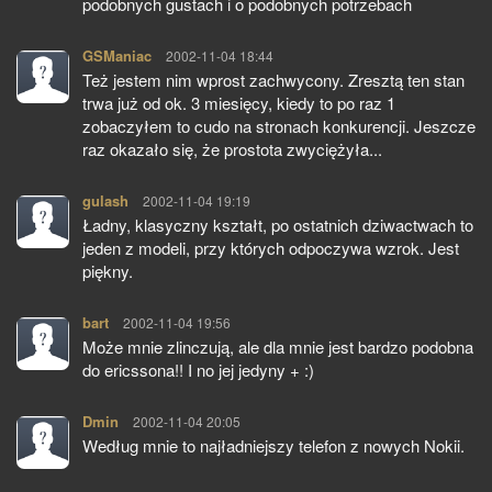
podobnych gustach i o podobnych potrzebach
GSManiac
pisze:
2002-11-04 18:44
Też jestem nim wprost zachwycony. Zresztą ten stan
trwa już od ok. 3 miesięcy, kiedy to po raz 1
zobaczyłem to cudo na stronach konkurencji. Jeszcze
raz okazało się, że prostota zwyciężyła...
gulash
pisze:
2002-11-04 19:19
Ładny, klasyczny kształt, po ostatnich dziwactwach to
jeden z modeli, przy których odpoczywa wzrok. Jest
piękny.
bart
pisze:
2002-11-04 19:56
Może mnie zlinczują, ale dla mnie jest bardzo podobna
do ericssona!! I no jej jedyny + :)
Dmin
pisze:
2002-11-04 20:05
Według mnie to najładniejszy telefon z nowych Nokii.