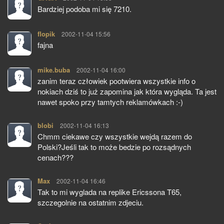
Bardziej podoba mi się 7210.
flopik
pisze:
2002-11-04 15:56
fajna
mike.buba
pisze:
2002-11-04 16:00
zanim teraz człowiek pootwiera wszystkie info o
nokiach dziś to już zapomina jak która wygląda. Ta jest
nawet spoko przy tamtych reklamówkach :-)
blobi
pisze:
2002-11-04 16:13
Chmm ciekawe czy wszystkie wejdą razem do
Polski?Jeśli tak to może bedzie po rozsądnych
cenach???
Max
pisze:
2002-11-04 16:46
Tak to mi wyglada na replike Ericssona T65,
szczegolnie na ostatnim zdjeciu.