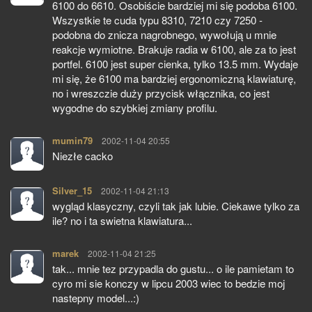
6100 do 6610. Osobiście bardziej mi się podoba 6100.
Wszystkie te cuda typu 8310, 7210 czy 7250 -
podobna do znicza nagrobnego, wywołują u mnie
reakcje wymiotne. Brakuje radia w 6100, ale za to jest
portfel. 6100 jest super cienka, tylko 13.5 mm. Wydaje
mi się, że 6100 ma bardziej ergonomiczną klawiaturę,
no i wreszczie duży przycisk włącznika, co jest
wygodne do szybkiej zmiany profilu.
mumin79
pisze:
2002-11-04 20:55
Niezłe cacko
Silver_15
pisze:
2002-11-04 21:13
wygląd klasyczny, czyli tak jak lubie. Ciekawe tylko za
ile? no i ta swietna klawiatura...
marek
pisze:
2002-11-04 21:25
tak... mnie tez przypadla do gustu... o ile pamietam to
cyro mi sie konczy w lipcu 2003 wiec to bedzie moj
nastepny model...:)