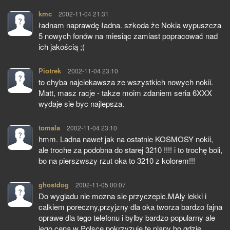
kmc
pisze:
2002-11-04 21:31
ładnam naprawdę ładna. szkoda że Nokia wypuszcza
5 nowych fonów na miesiąc zamiast popracować nad
ich jakością ;(
Piotrek
pisze:
2002-11-04 23:10
to chyba najciekawsza ze wszystkich nowych nokii.
Matt, masz racje - takze moim zdaniem seria 6XXX
wydaje sie byc najlepsza.
tomala
pisze:
2002-11-04 23:10
hmm. Ladna nawet jak na ostatnie KOSMOSY nokii,
ale troche za podobna do starej 3210 !!!! i to trochę boli,
bo na pierszwszy rzut oka to 3210 z kolorem!!!
ghostdog
pisze:
2002-11-05 00:07
Do wygladu nie mozna sie przyczepic.MAly lekki i
calkiem poreczny,przyjzny dla oka tworza bardzo fajna
oprawe dla tego telefonu i bylby bardzo popularny ale
jego cena w Polsce pokrzyzuje te plany bo gdzie