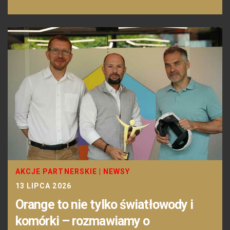
AKCJE PARTNERSKIE
|
NEWSY
13 LIPCA 2026
Orange to nie tylko światłowody i
komórki – rozmawiamy o