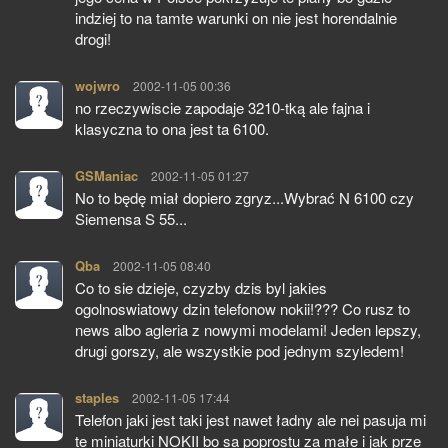
indziej to na tamte warunki on nie jest horendalnie
drogi!
wojwro
pisze:
2002-11-05 00:36
no rzeczywiscie zapodaje 3210-tką ale fajna i
klasyczna to ona jest ta 6100.
GSManiac
pisze:
2002-11-05 01:27
No to będę miał dopiero zgryz...Wybrać N 6100 czy
Siemensa S 55...
Qba
pisze:
2002-11-05 08:40
Co to sie dzieje, czyzby dzis byl jakies
ogolnoswiatowy dzin telefonow nokii!??? Co rusz to
news albo agleria z nowymi modelami! Jeden lepszy,
drugi gorszy, ale wszystkie pod jednym szyledem!
staples
pisze:
2002-11-05 17:44
Telefon jaki jest taki jest nawet ładny ale nei pasuja mi
te miniaturki NOKII bo sa poprostu za małe i jak prze