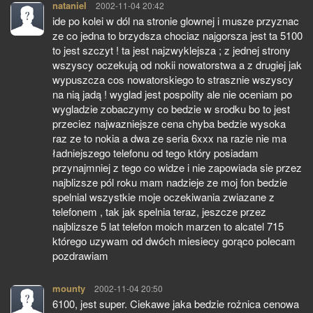
nataniel
pisze:
2002-11-04 20:42
ide po kolei w dól na stronie glownej i musze przyznac
ze co jedna to brzydsza chociaz najgorsza jest ta 5100
to jest szczyt ! ta jest najzwyklejsza ; z jednej strony
wszyscy oczekują od nokii nowatorstwa a z drugiej jak
wypuszcza cos nowatorskiego to strasznie wszyscy
na nią jadą ! wyglad jest pospolity ale nie oceniam po
wygladzie zobaczymy co bedzie w srodku bo to jest
przeciez najwazniejsze cena chyba bedzie wysoka
raz ze to nokia a dwa ze seria 6xxx na razie nie ma
ładniejszego telefonu od tego który posiadam
przynajmniej z tego co widze i nie zapowiada sie przez
najblizsze pól roku mam nadzieje ze moj fon bedzie
spelnial wszystkie moje oczekiwania zwiazane z
telefonem , tak jak spelnia teraz, jeszcze przez
najblizsze 5 lat telefon moich marzen to alcatel 715
którego uzywam od dwóch miesiecy gorąco polecam
pozdrawiam
mounty
pisze:
2002-11-04 20:50
6100, jest super. Ciekawe jaka bedzie rożnica cenowa