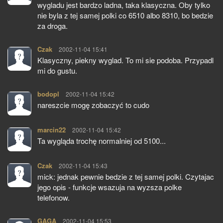
wygladu jest bardzo ladna, taka klasyczna. Oby tylko
nie byla z tej samej polki co 6510 albo 8310, bo bedzie
za droga.
Czak
pisze:
2002-11-04 15:41
Klasyczny, piekny wyglad. To mi sie podoba. Przypadl
mi do gustu.
bodopl
pisze:
2002-11-04 15:42
nareszcie mogę zobaczyć to cudo
marcin22
pisze:
2002-11-04 15:42
Ta wygląda trochę normalniej od 5100...
Czak
pisze:
2002-11-04 15:43
mick: jednak pewnie bedzie z tej samej polki. Czytajac
jego opis - funkcje wsazuja na wyzsza polke
telefonow.
GAGA
pisze:
2002-11-04 15:53