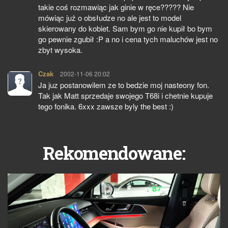
takie coś rozmawiąc jak ginie w ręce????? Nie
mówiąc już o obsłudze no ale jest to model
skierowany do kobiet. Sam bym go nie kupił bo bym
go pewnie zgubił :P a no i cena tych maluchów jest no
zbyt wysoka.
Czak
pisze:
2002-11-06 20:02
Ja juz postanowilem ze to bedzie moj nasteony fon.
Tak jak Matt sprzedaje swojego T68i i chetnie kupuje
tego fonika. 6xxx zawsze byly the best :)
Rekomendowane: