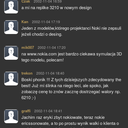
Czak
pisze:
2002-11-04 16:59
a mi na replike 3210 w nowym design
Kan
pisze:
2002-11-04 17:19
Jeden z modelów,którego projektanci Noki nie zepsuli
jeżeli chodzi o desing.
mik007
pisze:
2002-11-04 17:20
na www.nokia.com jest bardzo ciekawa symulacja 3D
tego modelu, polecam!
trekon
pisze:
2002-11-04 18:40
Boski phonik !!! Z tych dzisiejszych zdecydowany the
best! Już mi ślinka na niego leci, ale spoko, jak
zobaczę cenę to znów zacznę dostrzegać walory np.
6210 ;-)
graffi
pisze:
2002-11-04 18:41
Jachim raz eryki zbyt nokiowate, teraz nokie
ericssonowate, a to po prostu wynik walki o klienta o