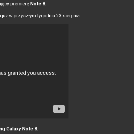
ający premierę
Note 8
.
uż w przyszłym tygodniu 23 sierpnia.
g Galaxy Note 8: