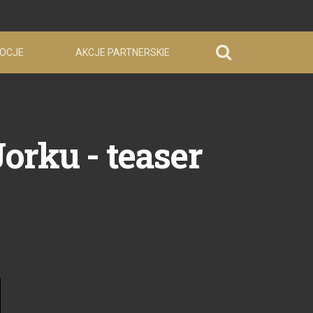
OCJE
AKCJE PARTNERSKIE
orku - teaser