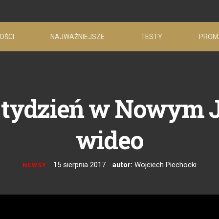
OŚCI
NAJWAŻNIEJSZE
TESTY
PROM
a tydzień w Nowym J
wideo
15 sierpnia 2017
autor:
Wojciech Piechocki
NEWSY