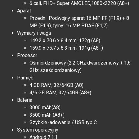
6 cali, FHD+ Super AMOLED,1080x2220 (A8+)
Aparat
Przedni: Podwójny aparat 16 MP FF (F1,9) + 8
MP (F1,9), tylny: 16 MP PDAF (F1,7)
Wymiary i waga
149.2 x 70.6 x 8.4 mm, 172g (A8)
159.9 x 75.7 x 8.3 mm, 191g (A8+)
Procesor
Ośmiordzeniowy (2,2 GHz dwurdzeniowy + 1,6
GHz sześciordzeniowy)
Pamięć
4 GB RAM, 32/64GB (A8)
4/6 GB RAM, 32/64GB (A8+)
Bateria
3000 mAh(A8)
3500 mAh (A8+)
Szybkie ładowanie / USB typ C
System operacyjny
Android 7.1.1