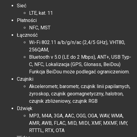
Sieć
LTE, kat. 11
Płatności
NFC, MST
Łączność
Wi-Fi 802.11 a/b/g/n/ac (2,4/5 GHz), VHT80,
256QAM,
Bluetooth v 5.0 (LE do 2 Mbps), ANT+, USB Typ-
C, NFC, Lokalizacja (GPS, Glonass, BeiDou)
Funkcja BeiDou może podlegać ograniczeniom.
Czujniki
Akcelerometr, barometr, czujnik linii papilarnych,
żyroskop, czujnik geomagnetyczny, halotron,
czujnik zbliżeniowy, czujnik RGB
Dźwięk
MP3, M4A, 3GA, AAC, OGG, OGA, WAV, WMA,
AMR, AWB, FLAC, MID, MIDI, XMF, MXMF, IMY,
RTTTL, RTX, OTA