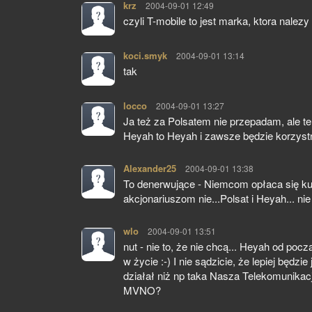
krz
pisze:
2004-09-01 12:49
czyli T-mobile to jest marka, ktora nale
koci.smyk
pisze:
2004-09-01 13:14
tak
locco
pisze:
2004-09-01 13:27
Ja też za Polsatem nie przepadam, ale te
Heyah to Heyah i zawsze będzie korzystn
Alexander25
pisze:
2004-09-01 13:38
To denerwujące - Niemcom opłaca się ku
akcjonariuszom nie...Polsat i Heyah... ni
wlo
pisze:
2004-09-01 13:51
nut - nie to, że nie chcą... Heyah od po
w życie :-) I nie sądzicie, że lepiej będ
działał niż np taka Nasza Telekomunikacj
MVNO?