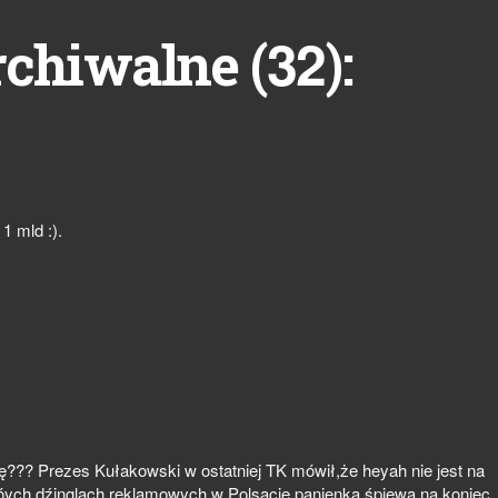
32
rchiwalne (
):
1 mld :).
??? Prezes Kułakowski w ostatniej TK mówił,że heyah nie jest na
tóych dźinglach reklamowych w Polsacie panienka śpiewa na koniec