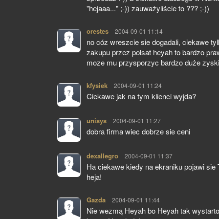
"hejaaa..." ;-)) zauważyliście to ??? ;-))
orestes
pisze:
2004-09-01 11:14
no cóz wreszcie sie dogadali, ciekawe ty
zakupu przez polsat heyah to bardzo pr
moze mu przysporzyc bardzo duże zysk
kfysiek
pisze:
2004-09-01 11:24
Ciekawe jak na tym klienci wyjda?
unisys
pisze:
2004-09-01 11:27
dobra firma wiec dobrze sie ceni
dexallegro
pisze:
2004-09-01 11:37
Ha ciekawe kiedy na ekraniku pojawi sie T
heja!
Gazda
pisze:
2004-09-01 11:44
Nie wezmą Heyah bo Heyah tak wystartowa