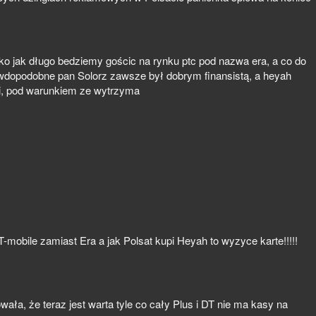
lko jak długo bedziemy gościc na rynku ptc pod nazwa era, a co do
awdopodobne pan Solorz zawsze był dobrym finansistą, a heyah
i, pod warunkiem ze wytrzyma
-mobile zamiast Era a jak Polsat kupi Heyah to wyzyce karte!!!!!
ła, że teraz jest warta tyle co cały Plus i DT nie ma kasy na