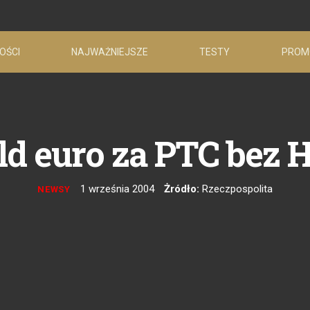
OŚCI
NAJWAŻNIEJSZE
TESTY
PROM
mld euro za PTC bez 
1 września 2004
Żródło:
Rzeczpospolita
NEWSY