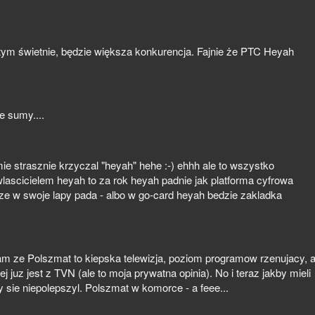
a tym świetnie, będzie większa konkurencja. Fajnie że PTC Heyah
e sumy....
e strasznie krzyczal "heyah" hehe :-) ehhh ale to wszystko
e wlascicielem heyah to za rok heyah padnie jak platforma cyfrowa
rze w swoje lapy pada - albo w go-card heyah bedzie zakladka
m ze Polszmat to kiepska telewizja, poziom programow rzenujacy, 
ej juz jest z TVN (ale to moja prywatna opinia). No i teraz jakby mieli
sie niepolepszyl. Polszmat w komorce - a feee...