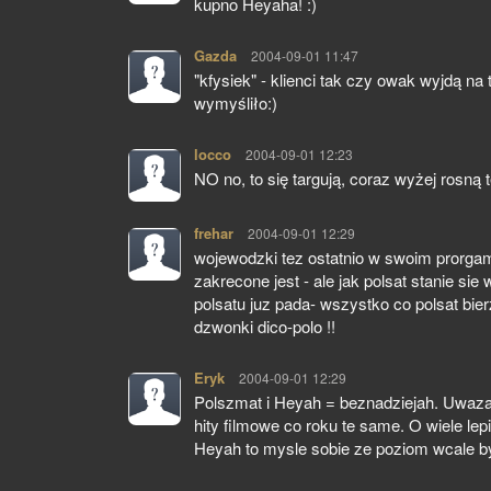
kupno Heyaha! :)
Gazda
pisze:
2004-09-01 11:47
"kfysiek" - klienci tak czy owak wyjdą n
wymyśliło:)
locco
pisze:
2004-09-01 12:23
NO no, to się targują, coraz wyżej rosną t
frehar
pisze:
2004-09-01 12:29
wojewodzki tez ostatnio w swoim prorgami
zakrecone jest - ale jak polsat stanie si
polsatu juz pada- wszystko co polsat bie
dzwonki dico-polo !!
Eryk
pisze:
2004-09-01 12:29
Polszmat i Heyah = beznadziejah. Uwaza
hity filmowe co roku te same. O wiele lepi
Heyah to mysle sobie ze poziom wcale by 