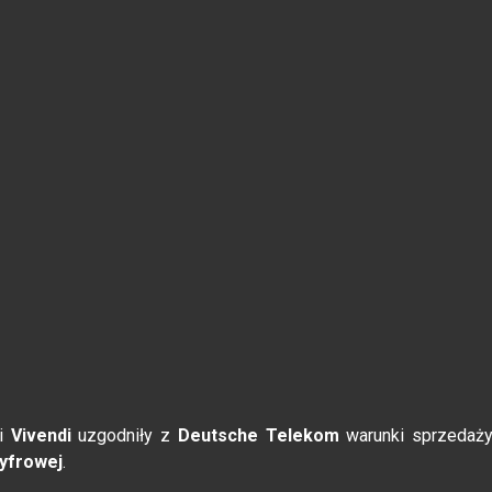
i
Vivendi
uzgodniły z
Deutsche Telekom
warunki sprzedaż
Cyfrowej
.