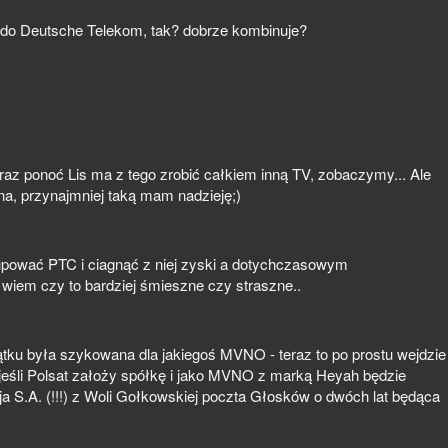
zy do Deutsche Telekom, tak? dobrze kombinuje?
raz ponoć Lis ma z tego zrobić całkiem inną TV, zobaczymy... Ale
a, przynajmniej taką mam nadzieję;)
pować PTC i ciagnąć z niej zyski a dotychczasowym
e wiem czy to bardziej śmieszne czy straszne..
czątku była szykowana dla jakiegoś MVNO - teraz to po prostu wejdzie
zie jeśli Polsat założy spółkę i jako MVNO z marką Heyah będzie
a S.A. (!!!) z Woli Gołkowskiej poczta Głosków o dwóch lat będąca