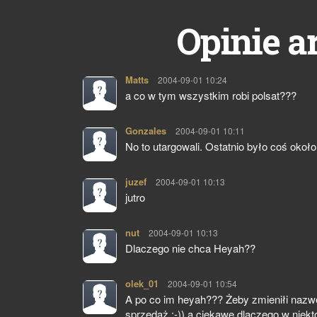
Opinie a
Matts
pisze:
2004-09-01 10:24
a co w tym wszystkim robi polsat???
Gonzales
pisze:
2004-09-01 10:11
No to utargowali. Ostatnio było coś około 
juzef
pisze:
2004-09-01 10:13
jutro
nut
pisze:
2004-09-01 10:13
Dlaczego nie chca Heyah??
olek_01
pisze:
2004-09-01 10:54
A po co im heyah??? Żeby zmieniłi nazwę
sprzedaż :-)) a ciekawe dlaczego w niek