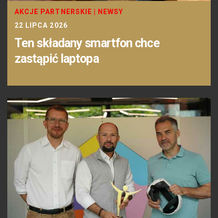
AKCJE PARTNERSKIE
|
NEWSY
22 LIPCA 2026
Ten składany smartfon chce
zastąpić laptopa