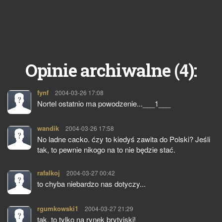
4
Opinie archiwalne (
):
fynf
pisze:
2004-03-26 17:08
Nortel ostatnio ma powodzenie...___1___
wandik
pisze:
2004-03-26 17:58
No ladne cacko. ćzy to kiedyś zawita do Polski? Jeśli
tak, to pewnie nikogo na to nie będzie stać.
rafalkoj
pisze:
2004-03-27 00:42
to chyba niebardzo nas dotyczy...
rgumkowski1
pisze:
2004-03-27 21:29
tak, to tylko na rynek brytyjski!