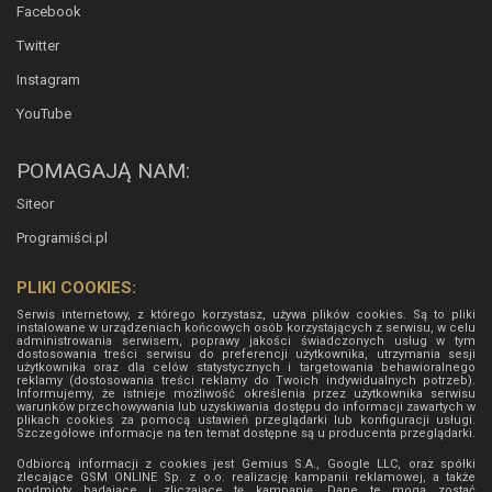
Facebook
Twitter
Instagram
YouTube
POMAGAJĄ NAM:
Siteor
Programiści.pl
PLIKI COOKIES:
Serwis internetowy, z którego korzystasz, używa plików cookies. Są to pliki
instalowane w urządzeniach końcowych osób korzystających z serwisu, w celu
administrowania serwisem, poprawy jakości świadczonych usług w tym
dostosowania treści serwisu do preferencji użytkownika, utrzymania sesji
użytkownika oraz dla celów statystycznych i targetowania behawioralnego
reklamy (dostosowania treści reklamy do Twoich indywidualnych potrzeb).
Informujemy, że istnieje możliwość określenia przez użytkownika serwisu
warunków przechowywania lub uzyskiwania dostępu do informacji zawartych w
plikach cookies za pomocą ustawień przeglądarki lub konfiguracji usługi.
Szczegółowe informacje na ten temat dostępne są u producenta przeglądarki.
Odbiorcą informacji z cookies jest Gemius S.A., Google LLC, oraz spółki
zlecające GSM ONLINE Sp. z o.o. realizację kampanii reklamowej, a także
podmioty badające i zliczające tę kampanię. Dane te mogą zostać