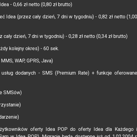
ea - 0,66 zł netto (0,80 zł brutto)
ć Idea (przez cały dzień, 7 dni w tygodniu) - 0,82 zł netto (1,0
ały dzień, 7 dni w tygodniu) - 0,28 zł netto (0,34 zł brutto)
żdy kolejny okres) - 60 sek.
. MMS, WAP, GPRS, Java)
 usług dodanych - SMS (Premium Rate) + funkcje oferowan
nie SMSów)
rzystanie)
darzenie)
użytkowników oferty Idea POP do oferty Idea dla Każdego 
Sam w Idea POP). Migracje będą dostępne już od 1.02.2004 r