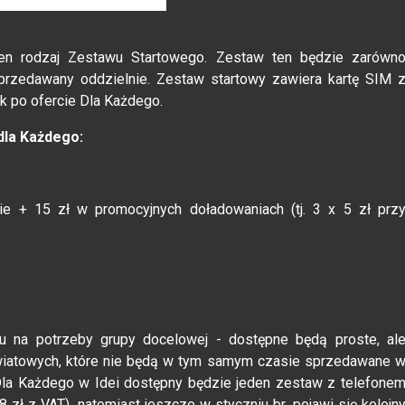
den rodzaj Zestawu Startowego. Zestaw ten będzie zarówn
rzedawany oddzielnie. Zestaw startowy zawiera kartę SIM 
k po ofercie Dla Każdego.
dla Każdego:
cie + 15 zł w promocyjnych doładowaniach (tj. 3 x 5 zł prz
 na potrzeby grupy docelowej - dostępne będą proste, al
światowych, które nie będą w tym samym czasie sprzedawane 
Dla Każdego w Idei dostępny będzie jeden zestaw z telefone
 zł z VAT), natomiast jeszcze w styczniu br. pojawi się kolejn