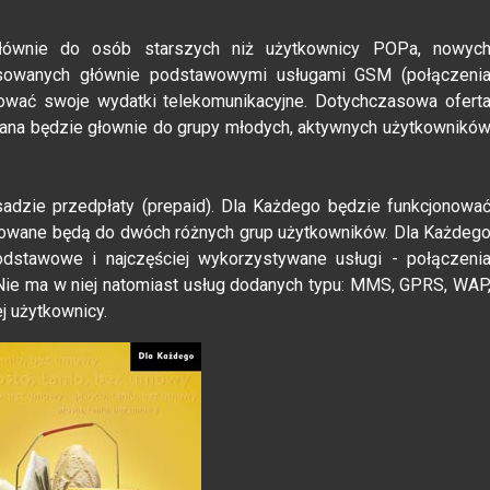
łównie do osób starszych niż użytkownicy POPa, nowyc
resowanych głównie podstawowymi usługami GSM (połączeni
ować swoje wydatki telekomunikacyjne. Dotychczasowa ofert
wana będzie głownie do grupy młodych, aktywnych użytkownikó
sadzie przedpłaty (prepaid). Dla Każdego będzie funkcjonowa
esowane będą do dwóch różnych grup użytkowników. Dla Każdeg
podstawowe i najczęściej wykorzystywane usługi - połączeni
Nie ma w niej natomiast usług dodanych typu: MMS, GPRS, WAP
j użytkownicy.