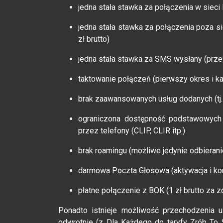
jedna stała stawka za połączenia w sieci Id
jedna stała stawka za połączenia poza sie
zł brutto)
jedna stała stawka za SMS wysłany (przez c
taktowanie połączeń (pierwszy okres i ka
brak zaawansowanych usług dodanych (tj
ograniczona dostępność podstawowych
przez telefony (CLIP, CLIR itp.)
brak roamingu (możliwe jedynie odbiera
darmowa Poczta Głosowa (aktywacja i ko
płatne połączenie z BOK (1 zł brutto za z
Ponadto istnieje możliwość przechodzenia 
odwrotnie (z Dla Każdego do taryfy Zrób To 