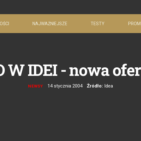
OŚCI
NAJWAŻNIEJSZE
TESTY
PROM
 IDEI - nowa ofert
14 stycznia 2004
Żródło:
Idea
NEWSY