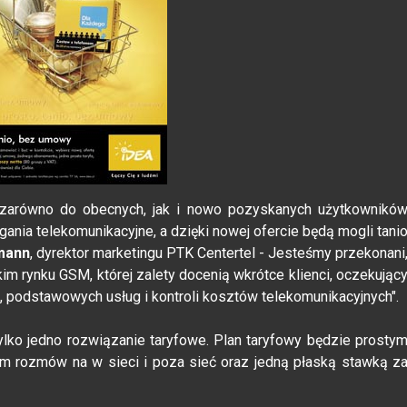
 zarówno do obecnych, jak i nowo pozyskanych użytkownikó
ania telekomunikacyjne, a dzięki nowej ofercie będą mogli tani
mann
, dyrektor marketingu PTK Centertel - Jesteśmy przekonani
kim rynku GSM, której zalety docenią wkrótce klienci, oczekując
, podstawowych usług i kontroli kosztów telekomunikacyjnych".
ylko jedno rozwiązanie taryfowe. Plan taryfowy będzie prosty
em rozmów na w sieci i poza sieć oraz jedną płaską stawką z