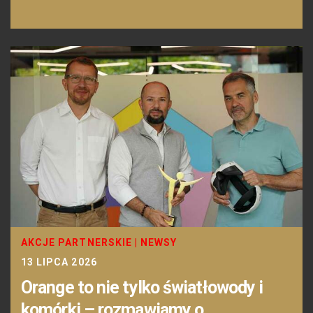
AKCJE PARTNERSKIE
|
NEWSY
13 LIPCA 2026
Orange to nie tylko światłowody i
komórki – rozmawiamy o