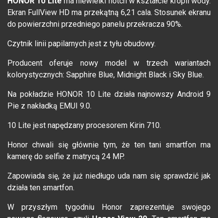
HONOR 10 Lite
ma niewielki notch w kształcie kropli wody.
Ekran FullView HD ma przekątną 6,21 cala. Stosunek ekranu
do powierzchni przedniego panelu przekracza 90%.
Czytnik linii papilarnych jest z tyłu obudowy.
Producent oferuje nowy model w trzech wariantach
kolorystycznych: Sapphire Blue, Midnight Black i Sky Blue.
Na pokładzie HONOR 10 Lite działa najnowszy Android 9
Pie z nakładką EMUI 9.0.
10 Lite jest napędzany procesorem Kirin 710.
Honor chwali się głównie tym, że ten tani smartfon ma
kamerę do selfie z matrycą 24 MP.
Zapowiada się, że już niedługo uda nam się sprawdzić jak
działa ten smartfon.
W przyszłym tygodniu Honor zaprezentuje swojego