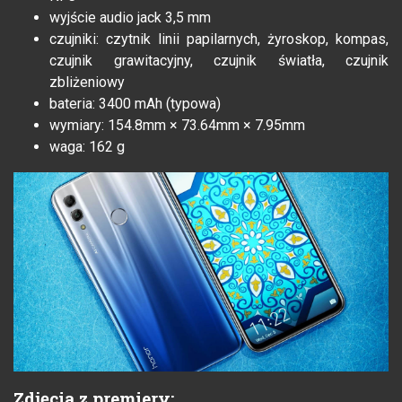
wyjście audio jack 3,5 mm
czujniki: czytnik linii papilarnych, żyroskop, kompas,
czujnik grawitacyjny, czujnik światła, czujnik
zbliżeniowy
bateria: 3400 mAh (typowa)
wymiary: 154.8mm × 73.64mm × 7.95mm
waga: 162 g
Zdjęcia z premiery: