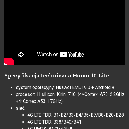
Specyfikacja techniczna Honor 10 Lite:
system operacyjny: Huawei EMUI 9.0 + Android 9
procesor: Hisilicon Kirin 710 (4×Cortex A73 2.2GHz
+4*Cortex A53 1.7GHz)
sieć:
4G LTE FDD: B1/B2/B3/B4/B5/B7/B8/B20/B28
4G LTE TDD: B38/B40/B41
3G UMTS: B1/2/4/5/8