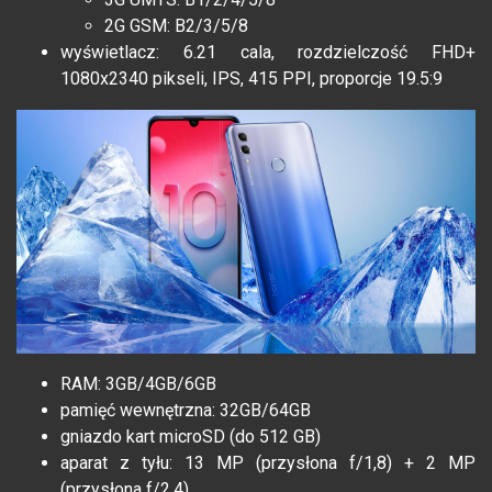
2G GSM: B2/3/5/8
wyświetlacz: 6.21 cala, rozdzielczość FHD+
1080x2340 pikseli, IPS, 415 PPI, proporcje 19.5:9
RAM: 3GB/4GB/6GB
pamięć wewnętrzna: 32GB/64GB
gniazdo kart microSD (do 512 GB)
aparat z tyłu: 13 MP (przysłona f/1,8) + 2 MP
(przysłona f/2,4)