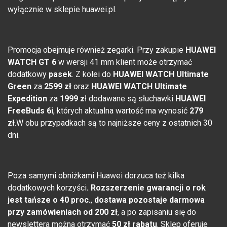
wyłącznie w sklepie huawei.pl.
Promocja obejmuje również zegarki. Przy zakupie
HUAWEI
WATCH GT 6
w wersji 41 mm klient może otrzymać
dodatkowy
pasek
. Z kolei do
HUAWEI WATCH Ultimate
Green
za
2599 zł
oraz
HUAWEI WATCH Ultimate
Expedition
za
1999 z
ł dodawane są słuchawki
HUAWEI
FreeBuds 6i
, których aktualna wartość ma wynosić
279
zł
.W obu przypadkach są to najniższe ceny z ostatnich 30
dni.
Poza samymi obniżkami Huawei dorzuca też kilka
dodatkowych korzyści
. Rozszerzenie gwarancji o rok
jest tańsze o 40 proc.
,
dostawa pozostaje darmowa
przy zamówieniach od 200 zł
, a po zapisaniu się do
newslettera można otrzymać
50 zł rabatu
. Sklep oferuje