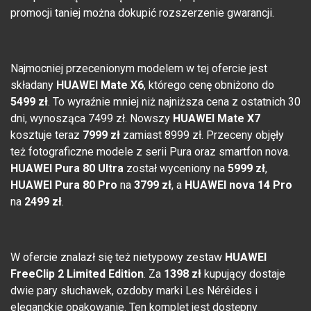
promocji taniej można dokupić rozszerzenie gwarancji.
Najmocniej przecenionym modelem w tej ofercie jest
składany
HUAWEI Mate X6
, którego cenę obniżono do
5499 zł
. To wyraźnie mniej niż najniższa cena z ostatnich 30
dni, wynosząca 7499 zł. Nowszy
HUAWEI Mate X7
kosztuje teraz
7999 zł
zamiast 8999 zł. Przeceny objęły
też fotograficzne modele z serii Pura oraz smartfon nova.
HUAWEI Pura 80 Ultra
został wyceniony na
5999 zł
,
HUAWEI Pura 80 Pro
na
3799 zł
, a
HUAWEI nova 14 Pro
na
2499 zł
.
W ofercie znalazł się też nietypowy zestaw
HUAWEI
FreeClip 2 Limited Edition
. Za
1398 zł
kupujący dostaje
dwie pary słuchawek, ozdoby marki Les Néréides i
eleganckie opakowanie. Ten komplet jest dostępny