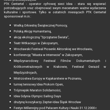
PTK Centertel - operator cyfrowej sieci Idea - stara się wspierać
potrzebujących oraz obejmować swym mecenatem ważne wydarzenia
kulturalne i sportowe. Tylko w ostatnich miesiącach PTK Centertel
sponsorował m.in.:
Wielką Orkiestrę Świątecznej Pomocy,
Polską Akcję Humanitarną,
akcję ekologiczną "Sprzątanie Świata",
Teatr Witkacego w Zakopanym,
Wrocławski Festiwal Piosenki Aktorskiej we Wrocławiu,
konferencję "Miasta w Internecie" w Zakopanym,
Międzynarodowy Festiwal Filmów Dokumentalnych i
Krótkometrażowych w Krakowie, Festiwal Gwiazd w
Międzyzdrojach,
Mistrzostwa Europy w Kajakarstwie w Poznaniu,
turniej tenisowy Idea Prokom Open,
Trójmiejski Maraton Solidarności,
Idea Gdynia Olympic Sailing Days
drużynę koszykarzy Zepter-Idea Śląsk Wrocław
Festyn Millennijny pod Pałacem Kultury i Nauki 31.12.2000 r.