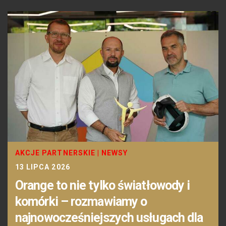
AKCJE PARTNERSKIE
|
NEWSY
13 LIPCA 2026
Orange to nie tylko światłowody i
komórki – rozmawiamy o
najnowocześniejszych usługach dla