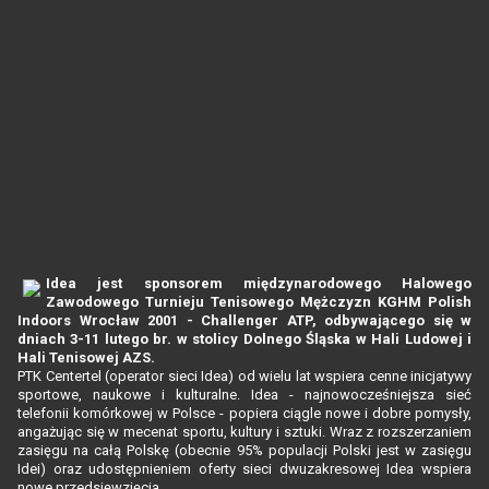
Idea jest sponsorem międzynarodowego Halowego
Zawodowego Turnieju Tenisowego Mężczyzn KGHM Polish
Indoors Wrocław 2001 - Challenger ATP, odbywającego się w
dniach 3-11 lutego br. w stolicy Dolnego Śląska w Hali Ludowej i
Hali Tenisowej AZS.
PTK Centertel (operator sieci Idea) od wielu lat wspiera cenne inicjatywy
sportowe, naukowe i kulturalne. Idea - najnowocześniejsza sieć
telefonii komórkowej w Polsce - popiera ciągle nowe i dobre pomysły,
angażując się w mecenat sportu, kultury i sztuki. Wraz z rozszerzaniem
zasięgu na całą Polskę (obecnie 95% populacji Polski jest w zasięgu
Idei) oraz udostępnieniem oferty sieci dwuzakresowej Idea wspiera
nowe przedsięwzięcia.