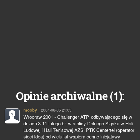
1
Opinie archiwalne (
):
mooby
pisze:
2004-08-05 21:03
Wrocław 2001 - Challenger ATP, odbywającego się w
dniach 3-11 lutego br. w stolicy Dolnego Śląska w Hali
Ludowej i Hali Tenisowej AZS. PTK Centertel (operator
sieci Idea) od wielu lat wspiera cenne inicjatywy