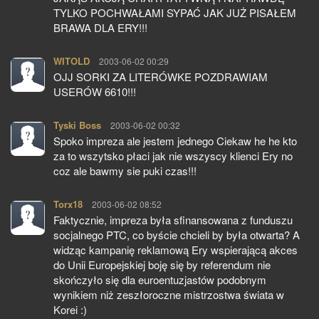
TYLKO POCHWAŁAMI SYPAĆ JAK JUŻ PISAŁEM
BRAWA DLA ERY!!!
WITOLD
pisze:
2003-06-02 00:29
OJJ SORKI ZA LITERÓWKE POZDRAWIAM
USERÓW 6610!!!
Tyski Boss
pisze:
2003-06-02 00:32
Spoko impreza ale jestem jednego Ciekaw he he kto
za to wszytsko płaci jak nie wszyscy klienci Ery no
coz ale bawmy sie puki czas!!!
Torx18
pisze:
2003-06-02 08:52
Faktycznie, impreza była sfinansowana z funduszu
socjalnego PTC, co byście chcieli by była otwarta? A
widząc kampanię reklamową Ery wspierającą akces
do Unii Europejskiej boję się by referendum nie
skończyło się dla euroentuzjastów podobnym
wynikiem niż zeszłoroczne mistrzostwa świata w
Korei :)