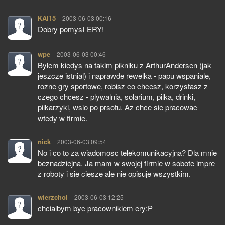
KAI15
pisze:
2003-06-03 00:16
Dobry pomysł ERY!
wpe
pisze:
2003-06-03 00:46
Bylem kiedys na takim pikniku z ArthurAndersen (jak
jeszcze istnial) i naprawde rewelka - papu wspaniale,
rozne gry sportowe, robisz co chcesz, korzystasz z
czego chcesz - plywalnia, solarium, pilka, drinki,
pilkarzyki, wsio po prsotu. Az chce sie pracowac
wtedy w firmie.
nick
pisze:
2003-06-03 09:54
No i co to za wiadomosc telekomunikacyjna? Dla mnie
beznadziejna. Ja mam w swojej firmie w sobote impre
z roboty i sie ciesze ale nie opisuje wszystkim.
wierzchol
pisze:
2003-06-03 12:25
chcialbym byc pracownikiem ery:P