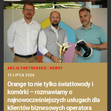
AKCJE PARTNERSKIE
|
NEWSY
13 LIPCA 2026
Orange to nie tylko światłowody i
komórki – rozmawiamy o
najnowocześniejszych usługach dla
klientów biznesowych operatora