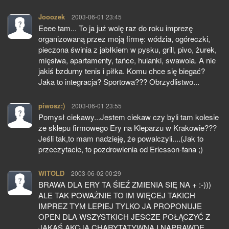
Jooozek
pisze:
2003-06-01 23:45
Eeee tam... To ja już wolę raz do roku imprezę
organizowaną przez moją firmę: wódzia, ogóreczki,
pieczona świnia z jabłkiem w pysku, grill, pivo, żurek,
mięsiwa, apartamenty, tańce, hulanki, swawola. A nie
jakiś bzdurny tenis i piłka. Komu chce się biegać?
Jaka to integracja? Sportowa??? Obrzydlistwo...
piwosz:)
pisze:
2003-06-01 23:55
Pomysł ciekawy...Jestem ciekaw czy byli tam kolesie
ze sklepu firmowego Ery na Kleparzu w Krakowie???
Jeśli tak,to mam nadzieję, że powalczyli....(Jak to
przeczytacie, to pozdrowienia od Ericsson-fana ;)
WITOLD
pisze:
2003-06-02 00:29
BRAWA DLA ERY TA ŚIEŹ ZMIENIA SIĘ NA + :-)))
ALE TAK POWAŻNIE TO IM WIĘCEJ TAKICH
IMPREZ TYM LEPIEJ TYLKO JA PROPONUJE
OPEN DLA WSZYSTKICH JESCZE POŁĄCZYĆ Z
JAKĄŚ AKCJĄ CHARYTATYWNĄ I NAPRAWDĘ