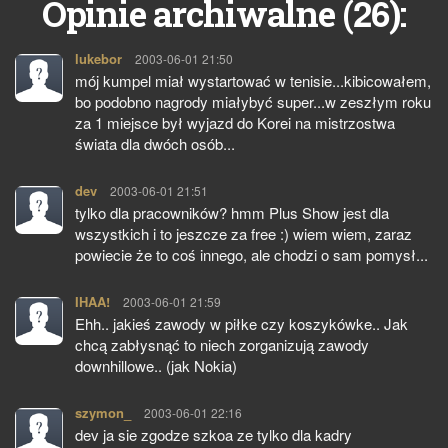
26
Opinie archiwalne (
):
lukebor
pisze:
2003-06-01 21:50
mój kumpel miał wystartować w tenisie...kibicowałem,
bo podobno nagrody miałybyć super...w zeszłym roku
za 1 miejsce był wyjazd do Korei na mistrzostwa
świata dla dwóch osób...
dev
pisze:
2003-06-01 21:51
tylko dla pracowników? hmm Plus Show jest dla
wszystkich i to jeszcze za free :) wiem wiem, zaraz
powiecie że to coś innego, ale chodzi o sam pomysł...
IHAA!
pisze:
2003-06-01 21:59
Ehh.. jakieś zawody w piłke czy koszykówke.. Jak
chcą zabłysnąć to niech zorganizują zawody
downhillowe.. (jak Nokia)
szymon_
pisze:
2003-06-01 22:16
dev ja sie zgodze szkoa ze tylko dla kadry