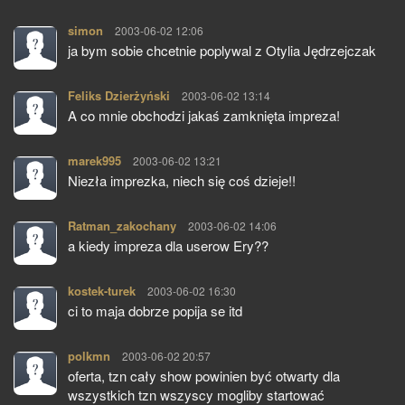
simon
pisze:
2003-06-02 12:06
ja bym sobie chcetnie poplywal z Otylia Jędrzejczak
Feliks Dzierżyński
pisze:
2003-06-02 13:14
A co mnie obchodzi jakaś zamknięta impreza!
marek995
pisze:
2003-06-02 13:21
Niezła imprezka, niech się coś dzieje!!
Ratman_zakochany
pisze:
2003-06-02 14:06
a kiedy impreza dla userow Ery??
kostek-turek
pisze:
2003-06-02 16:30
ci to maja dobrze popija se itd
polkmn
pisze:
2003-06-02 20:57
oferta, tzn cały show powinien być otwarty dla
wszystkich tzn wszyscy mogliby startować