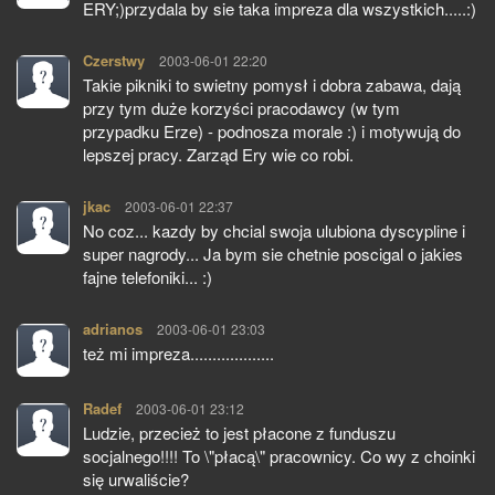
ERY;)przydala by sie taka impreza dla wszystkich.....:)
Czerstwy
pisze:
2003-06-01 22:20
Takie pikniki to swietny pomysł i dobra zabawa, dają
przy tym duże korzyści pracodawcy (w tym
przypadku Erze) - podnosza morale :) i motywują do
lepszej pracy. Zarząd Ery wie co robi.
jkac
pisze:
2003-06-01 22:37
No coz... kazdy by chcial swoja ulubiona dyscypline i
super nagrody... Ja bym sie chetnie poscigal o jakies
fajne telefoniki... :)
adrianos
pisze:
2003-06-01 23:03
też mi impreza...................
Radef
pisze:
2003-06-01 23:12
Ludzie, przecież to jest płacone z funduszu
socjalnego!!!! To \"płacą\" pracownicy. Co wy z choinki
się urwaliście?