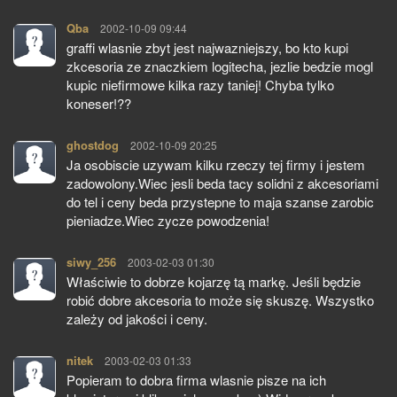
Qba
pisze:
2002-10-09 09:44
graffi wlasnie zbyt jest najwazniejszy, bo kto kupi
zkcesoria ze znaczkiem logitecha, jezlie bedzie mogl
kupic niefirmowe kilka razy taniej! Chyba tylko
koneser!??
ghostdog
pisze:
2002-10-09 20:25
Ja osobiscie uzywam kilku rzeczy tej firmy i jestem
zadowolony.Wiec jesli beda tacy solidni z akcesoriami
do tel i ceny beda przystepne to maja szanse zarobic
pieniadze.Wiec zycze powodzenia!
siwy_256
pisze:
2003-02-03 01:30
Właściwie to dobrze kojarzę tą markę. Jeśli będzie
robić dobre akcesoria to może się skuszę. Wszystko
zależy od jakości i ceny.
nitek
pisze:
2003-02-03 01:33
Popieram to dobra firma wlasnie pisze na ich