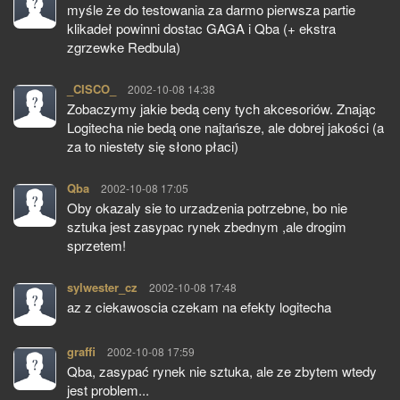
myśle że do testowania za darmo pierwsza partie
klikadeł powinni dostac GAGA i Qba (+ ekstra
zgrzewke Redbula)
_CISCO_
pisze:
2002-10-08 14:38
Zobaczymy jakie bedą ceny tych akcesoriów. Znając
Logitecha nie bedą one najtańsze, ale dobrej jakości (a
za to niestety się słono płaci)
Qba
pisze:
2002-10-08 17:05
Oby okazaly sie to urzadzenia potrzebne, bo nie
sztuka jest zasypac rynek zbednym ,ale drogim
sprzetem!
sylwester_cz
pisze:
2002-10-08 17:48
az z ciekawoscia czekam na efekty logitecha
graffi
pisze:
2002-10-08 17:59
Qba, zasypać rynek nie sztuka, ale ze zbytem wtedy
jest problem...