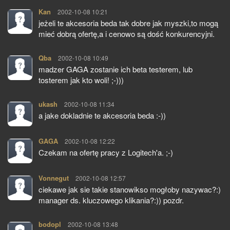
Kan
pisze:
2002-10-08 10:21
jeżeli te akcesoria beda tak dobre jak myszki,to mogą
mieć dobrą ofertę,a i cenowo są dość konkurencyjni.
Qba
pisze:
2002-10-08 10:49
madzer GAGA zostanie ich beta testerem, lub
tosterem jak kto woli! ;-)))
ukash
pisze:
2002-10-08 11:34
a jake dokladnie te akcesoria beda :-))
GAGA
pisze:
2002-10-08 12:22
Czekam na ofertę pracy z Logitech'a. ;-)
Vonnegut
pisze:
2002-10-08 12:57
ciekawe jak sie takie stanowikso mogłoby nazywac?:)
manager ds. kluczowego klikania?:)) pozdr.
bodopl
pisze:
2002-10-08 13:48