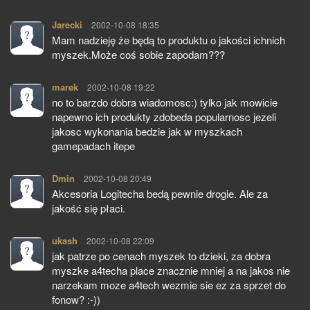
Jarecki
pisze:
2002-10-08 18:35
Mam nadzieję że będą to produktu o jakości ichnich
myszek.Może coś sobie zapodam???
marek
pisze:
2002-10-08 19:22
no to barzdo dobra wiadomosc:) tylko jak mowicie
napewno ich produkty zdobeda popularnosc jezeli
jakosc wykonania bedzie jak w myszkach
gamepadach itepe
Dmin
pisze:
2002-10-08 20:49
Akcesoria Logitecha bedą pewnie drogie. Ale za
jakość się płaci.
ukash
pisze:
2002-10-08 22:09
jak patrze po cenach myszek to dzieki, za dobra
myszke a4techa place znacznie mniej a na jakos nie
narzekam moze a4tech wezmie sie ez za sprzet do
fonow? :-))