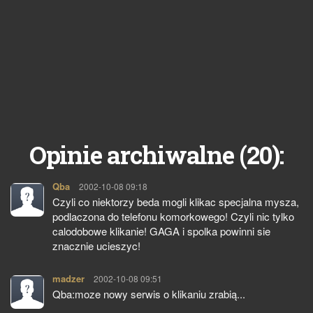
20
Opinie archiwalne (
):
Qba
pisze:
2002-10-08 09:18
Czyli co niektorzy beda mogli klikac specjalna mysza,
podlaczona do telefonu komorkowego! Czyli nic tylko
calodobowe klikanie! GAGA i spolka powinni sie
znacznie ucieszyc!
madzer
pisze:
2002-10-08 09:51
Qba:moze nowy serwis o klikaniu zrabią...