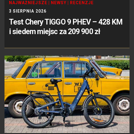
NAJWAŻNIEJSZE
|
NEWSY
|
RECENZJE
3 SIERPNIA 2026
Test Chery TIGGO 9 PHEV – 428 KM
i siedem miejsc za 209 900 zł