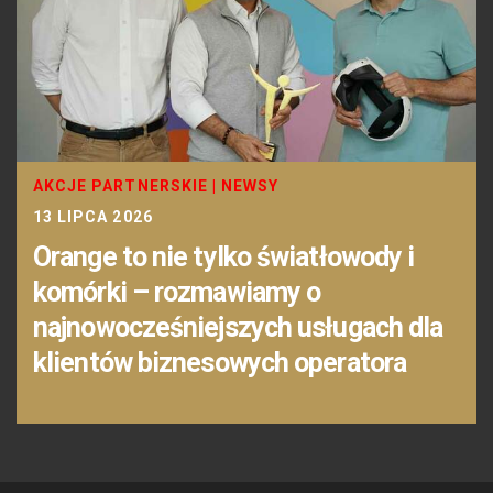
AKCJE PARTNERSKIE
|
NEWSY
13 LIPCA 2026
Orange to nie tylko światłowody i
komórki – rozmawiamy o
najnowocześniejszych usługach dla
klientów biznesowych operatora