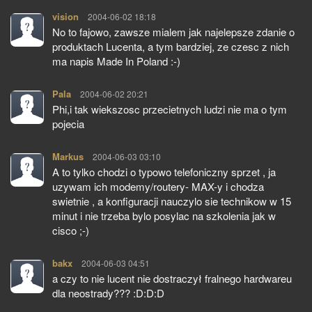
vision
pisze:
2004-06-02 18:18
No to fajowo, zawsze mialem jak najelepsze zdanie o
produktach Lucenta, a tym bardziej, ze czesc z nich
ma napis Made In Poland :-)
Pala
pisze:
2004-06-02 20:21
Phi,i tak wiekszosc przecietnych ludzi nie ma o tym
pojecia
Markus
pisze:
2004-06-03 03:10
A to tylko chodzi o typowo telefoniczny sprzet , ja
uzywam ich modemy/routery- MAX-y i chodza
swietnie , a konfiguracji nauczylo sie technikow w 15
minut i nie trzeba bylo posylac na szkolenia jak w
cisco ;-)
bakx
pisze:
2004-06-03 04:51
a czy to nie lucent nie dostraczył fralnego hardwareu
dla neostrady??? :D:D:D