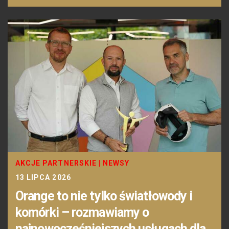
AKCJE PARTNERSKIE
|
NEWSY
13 LIPCA 2026
Orange to nie tylko światłowody i
komórki – rozmawiamy o
najnowocześniejszych usługach dla