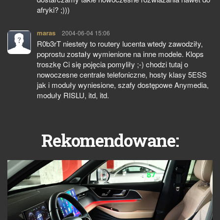
afryki? ;)))
maras
pisze:
2004-06-04 15:06
R0b3rT niestety to routery lucenta wtedy zawodziły,
poprostu zostały wymienione na inne modele. Klops
troszkę Ci się pojęcia pomyliły ;-) chodzi tutaj o
nowoczesne centrale telefoniczne, hosty klasy 5ESS
jak i moduły wyniesione, szafy dostępowe Anymedia,
moduły RISLU, itd, itd.
Rekomendowane: