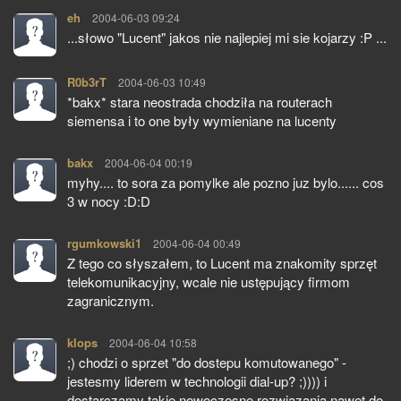
eh
pisze:
2004-06-03 09:24
...słowo "Lucent" jakos nie najlepiej mi sie kojarzy :P ...
R0b3rT
pisze:
2004-06-03 10:49
*bakx* stara neostrada chodziła na routerach
siemensa i to one były wymieniane na lucenty
bakx
pisze:
2004-06-04 00:19
myhy.... to sora za pomylke ale pozno juz bylo...... cos
3 w nocy :D:D
rgumkowski1
pisze:
2004-06-04 00:49
Z tego co słyszałem, to Lucent ma znakomity sprzęt
telekomunikacyjny, wcale nie ustępujący firmom
zagranicznym.
klops
pisze:
2004-06-04 10:58
;) chodzi o sprzet "do dostepu komutowanego" -
jestesmy liderem w technologii dial-up? ;)))) i
dostarczamy takie nowoczesne rozwiazania nawet do