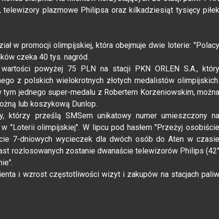
 telewizory plazmowe Philipsa oraz kilkadziesiąt tysięcy piłe
ał w promocji olimpijskiej, która obejmuje dwie loterie: "Polac
ików czeka 40 tys. nagród.
 wartości powyżej 75 PLN na stacji PKN ORLEN S.A., któr
ego z polskich wielokrotnych złotych medalistów olimpijskich
 w tym jednego super-medalu z Robertem Korzeniowskim, możn
nożną lub koszykową Dunlop.
cy, którzy prześlą SMSem unikatowy numer umieszczony n
"Loterii olimpijskiej". W lipcu pod hasłem "Przeżyj osobiści
ście 7-dniowych wycieczek dla dwóch osób do Aten w czasi
miast rozlosowanych zostanie dwanaście telewizorów Philips (42
nie".
ienta i wzrost częstotliwości wizyt i zakupów na stacjach pali