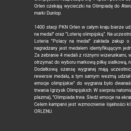
Orlen czekają wycieczki na Olimpiadę do Aten,
marki Dunlop.
1400 stacji PKN Orlen w całym kraju bierze udzi
na medal" oraz "Loterię olimpijską". Na uczestn
Loteria "Polacy na medal" zakłada zakup o
nagradzany jest medalem identyfikującym jedn
Za zebranie 4 medali z różnymi wizerunkami,
otrzymać do wyboru markową piłkę siatkową, 
Dodatkową szansę wygranej mają uczestni
rewersie medalu, a tym samym wezmą udział w 
emocje olimpijskie" do wygrania było dwana
trwania Igrzysk Olimpijskich. W sierpniu nato
plazma), "Olimpiada trwa. Śledź emocje na ekra
Celem kampanii jest wzmocnienie lojalności kl
ORLENU.