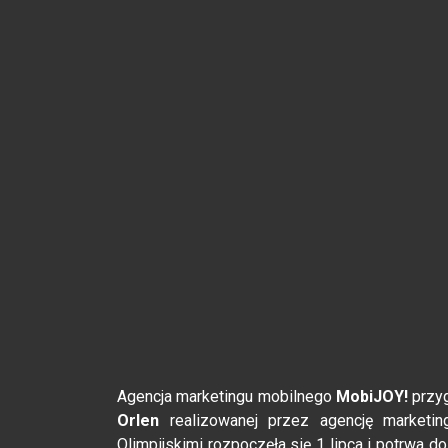
Agencja marketingu mobilnego
MobiJOY!
przyg
Orlen
realizowanej przez agencję marketi
Olimpijskimi rozpoczęła się 1 lipca i potrwa d