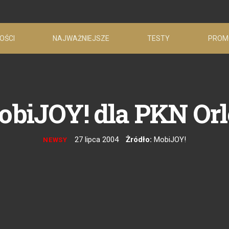
OŚCI
NAJWAŻNIEJSZE
TESTY
PROM
biJOY! dla PKN Or
27 lipca 2004
Żródło:
MobiJOY!
NEWSY