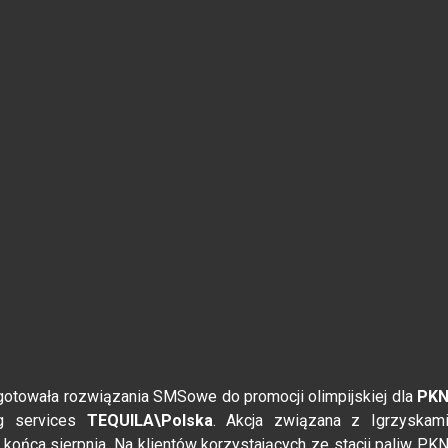
otowała rozwiązania SMSowe do promocji olimpijskiej dla
PK
ng services
TEQUILA\Polska
. Akcja związana z Igrzyskam
o końca sierpnia. Na klientów korzystających ze stacji paliw PK