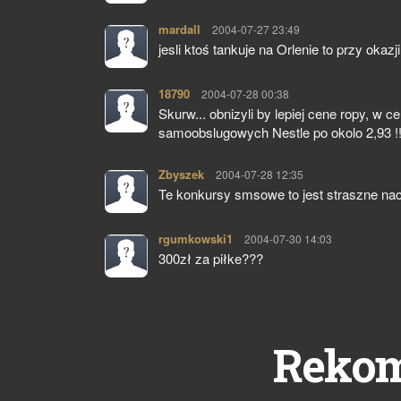
mardall
pisze:
2004-07-27 23:49
jesli ktoś tankuje na Orlenie to przy oka
18790
pisze:
2004-07-28 00:38
Skurw... obnizyli by lepiej cene ropy, w 
samoobslugowych Nestle po okolo 2,93 !
Zbyszek
pisze:
2004-07-28 12:35
Te konkursy smsowe to jest straszne nac
rgumkowski1
pisze:
2004-07-30 14:03
300zł za piłke???
Reko