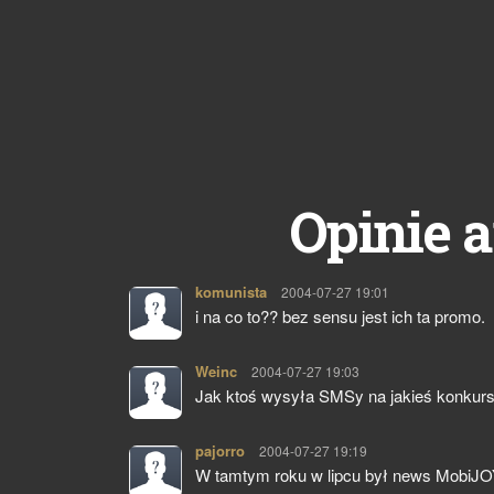
Opinie a
komunista
pisze:
2004-07-27 19:01
i na co to?? bez sensu jest ich ta promo.
Weinc
pisze:
2004-07-27 19:03
Jak ktoś wysyła SMSy na jakieś konkursy
pajorro
pisze:
2004-07-27 19:19
W tamtym roku w lipcu był news MobiJOY