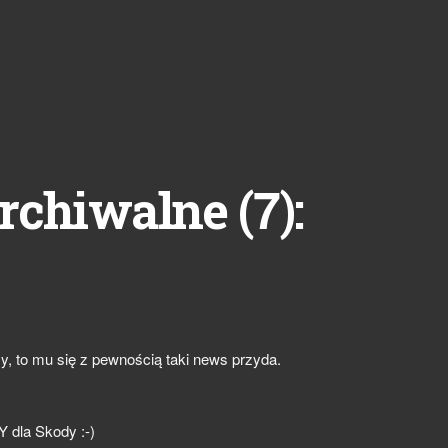
7
rchiwalne (
):
, to mu się z pewnością taki news przyda.
 dla Skody :-)